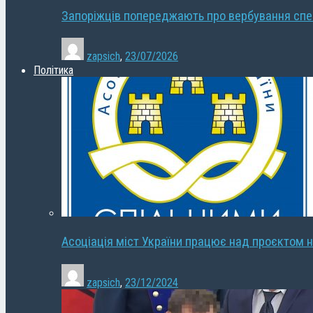
Запоріжців попереджають про вербування сп
zapsich
,
23/07/2026
Політика
Асоціація міст України працює над проєктом н
zapsich
,
23/12/2024