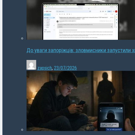
До уваги запоріжців: зловмисники запустили 
zapsich
,
23/07/2026