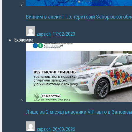
Винним в анексії т.о. територій Запорізької об
zapsich
,
17/02/2023
Економіка
Лише за 2 місяці власники VIP-авто в Запорізь
zapsich
,
26/03/2026