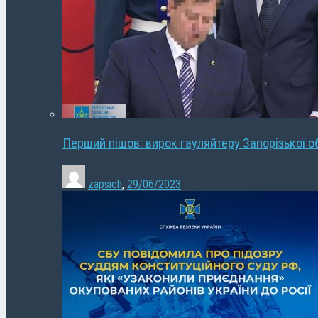
Перший пішов: вирок гауляйтеру Запорізької о
zapsich
,
29/06/2023