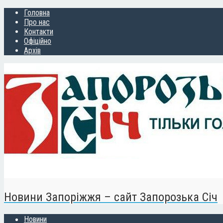
Головна
Про нас
Контакти
Офіційно
Архів
Новини Запоріжжя – сайт Запорозька Січ
Новини