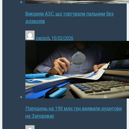
Викрили АЗС, що торгували пальним без
дозволів
zapsich
,
10/02/2026
Порушень на 190 млн грн виявили аудитори
на Запоріжжі