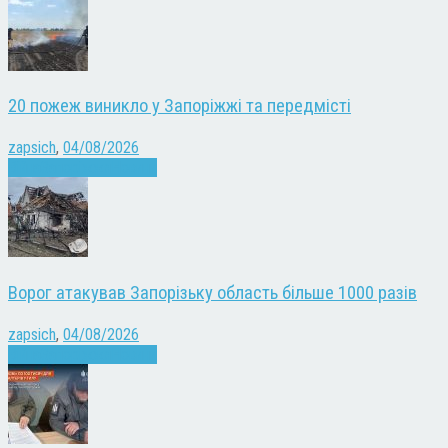
20 пожеж виникло у Запоріжжі та передмісті
zapsich
,
04/08/2026
Війна
Запоріжжя
Новини
Ворог атакував Запорізьку область більше 1000 разів
zapsich
,
04/08/2026
Війна
Запоріжжя
Новини