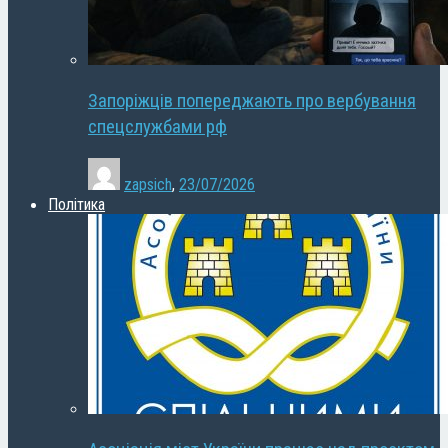
Запоріжців попереджають про вербування
спецслужбами рф
zapsich
,
23/07/2026
Політика