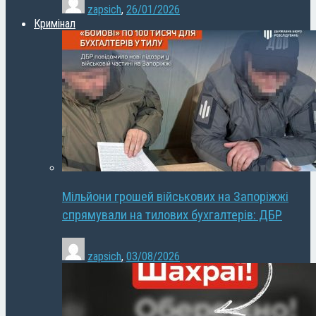
zapsich
,
26/01/2026
Кримінал
Мільйони грошей військових на Запоріжжі
спрямували на тилових бухгалтерів: ДБР
zapsich
,
03/08/2026