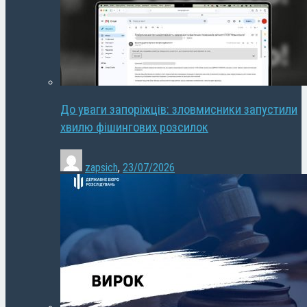
До уваги запоріжців: зловмисники запустили
хвилю фішингових розсилок
zapsich
,
23/07/2026