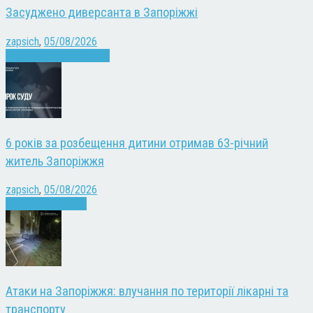
Засуджено диверсанта в Запоріжжі
zapsich
,
05/08/2026
Війна
Запоріжжя
Новини
6 років за розбещення дитини отримав 63-річний
житель Запоріжжя
zapsich
,
05/08/2026
Запоріжжя
Новини
Атаки на Запоріжжя: влучання по території лікарні та
транспорту