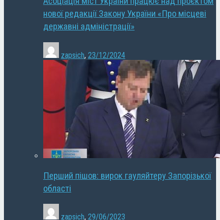
Асоціація міст України працює над проєктом
нової редакції Закону України «Про місцеві
державні адміністрації»
zapsich
,
23/12/2024
Перший пішов: вирок гауляйтеру Запорізької
області
zapsich
,
29/06/2023