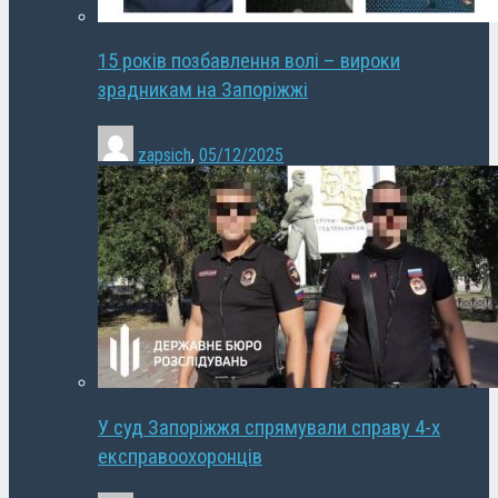
15 років позбавлення волі – вироки
зрадникам на Запоріжжі
zapsich
,
05/12/2025
У суд Запоріжжя спрямували справу 4-х
експравоохоронців