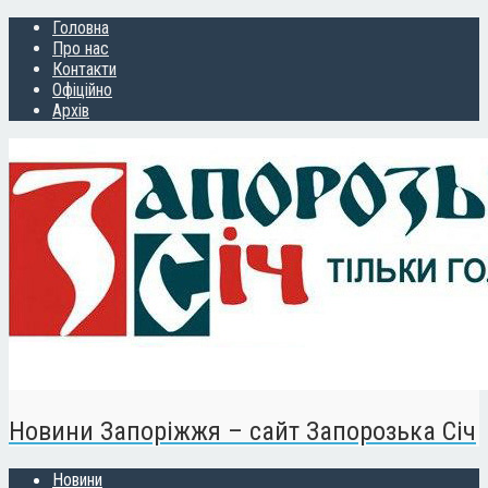
Головна
Про нас
Контакти
Офіційно
Архів
Новини Запоріжжя – сайт Запорозька Січ
Новини