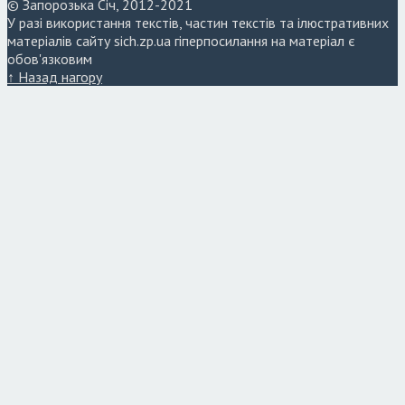
© Запорозька Січ, 2012-2021
У разі використання текстів, частин текстів та ілюстративних
матеріалів сайту sich.zp.ua гіперпосилання на матеріал є
обов'язковим
↑ Назад нагору