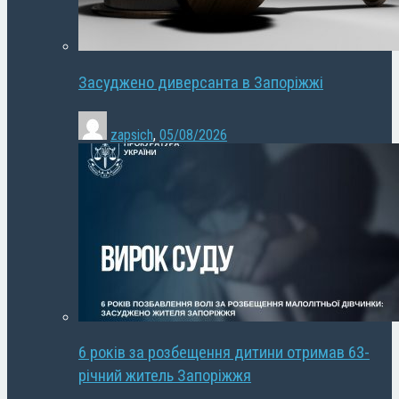
Засуджено диверсанта в Запоріжжі
zapsich
,
05/08/2026
6 років за розбещення дитини отримав 63-
річний житель Запоріжжя