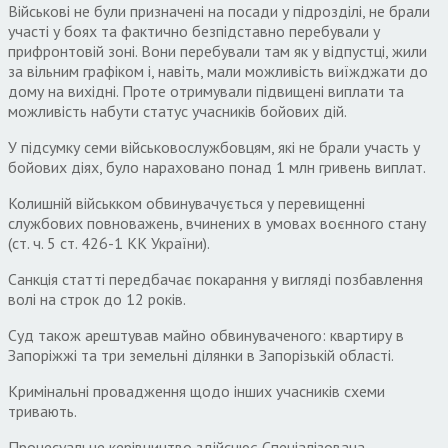
Військові не були призначені на посади у підрозділі, не брали
участі у боях та фактично безпідставно перебували у
прифронтовій зоні. Вони перебували там як у відпустці, жили
за вільним графіком і, навіть, мали можливість виїжджати до
дому на вихідні. Проте отримували підвищені виплати та
можливість набути статус учасників бойових дій.
У підсумку семи військовослужбовцям, які не брали участь у
бойових діях, було нараховано понад 1 млн гривень виплат.
Колишній військком обвинувачується у перевищенні
службових повноважень, вчинених в умовах воєнного стану
(ст. ч. 5 ст. 426-1 КК України).
Санкція статті передбачає покарання у вигляді позбавлення
волі на строк до 12 років.
Суд також арештував майно обвинуваченого: квартиру в
Запоріжжі та три земельні ділянки в Запорізькій області.
Кримінальні провадження щодо інших учасників схеми
тривають.
Процесуальне керівництво здійснює Спеціалізована