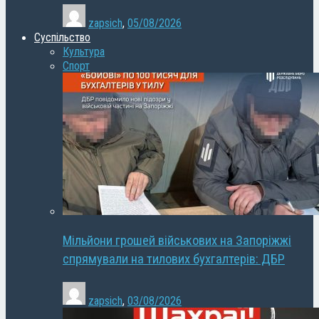
zapsich
,
05/08/2026
Суспільство
Культура
Спорт
Мільйони грошей військових на Запоріжжі
спрямували на тилових бухгалтерів: ДБР
zapsich
,
03/08/2026