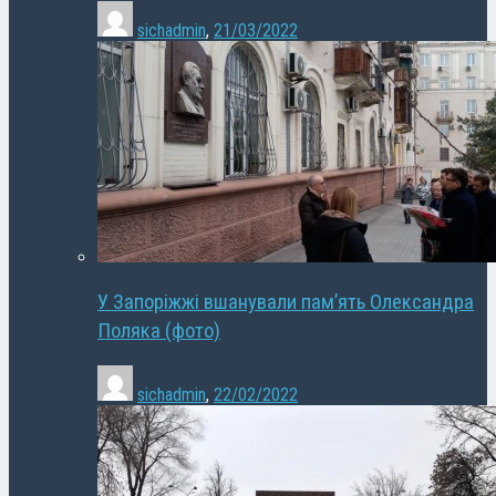
sichadmin
,
21/03/2022
У Запоріжжі вшанували пам’ять Олександра
Поляка (фото)
sichadmin
,
22/02/2022