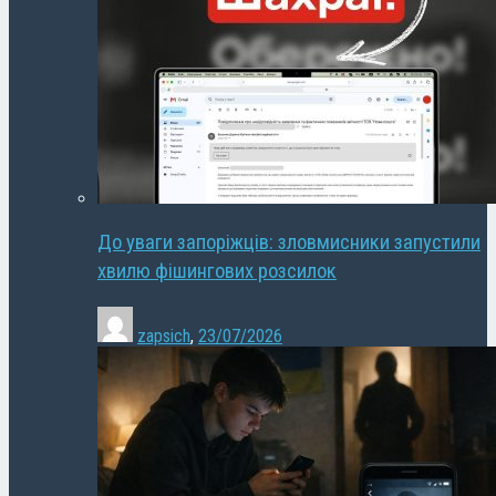
До уваги запоріжців: зловмисники запустили
хвилю фішингових розсилок
zapsich
,
23/07/2026