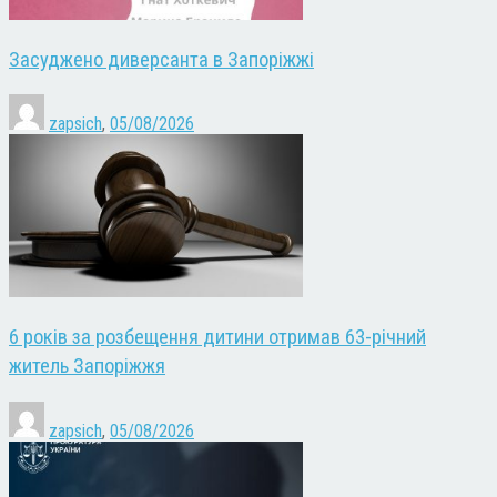
Засуджено диверсанта в Запоріжжі
zapsich
,
05/08/2026
6 років за розбещення дитини отримав 63-річний
житель Запоріжжя
zapsich
,
05/08/2026