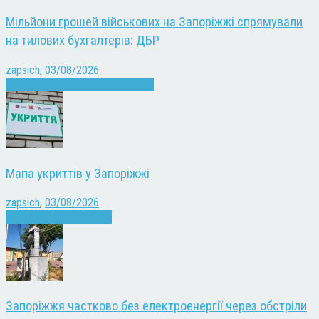
Мільйони грошей військових на Запоріжжі спрямували
на тилових бухгалтерів: ДБР
zapsich
,
03/08/2026
Війна
Запоріжжя
Кримінал
Новини
Мапа укриттів у Запоріжжі
zapsich
,
03/08/2026
Війна
Запоріжжя
Новини
Запоріжжя частково без електроенергії через обстріли