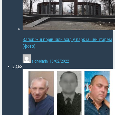
Запоріжці порівняли вхід у парк із цвинтарем
(фото)
sichadmin
,
16/02/2022
Відео