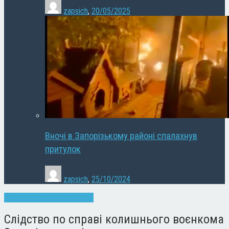
zapsich
,
20/05/2025
Вночі в Запорізькому районі спалахнув
притулок
zapsich
,
25/10/2024
Запоріжжя
Кримінал
Новини
Слідство по справі колишнього воєнкома