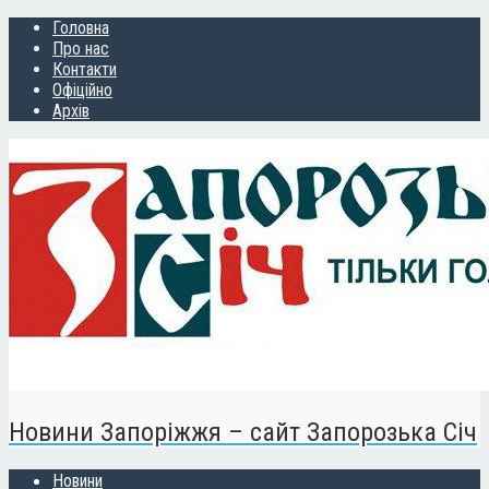
Головна
Про нас
Контакти
Офіційно
Архів
Новини Запоріжжя – сайт Запорозька Січ
Новини