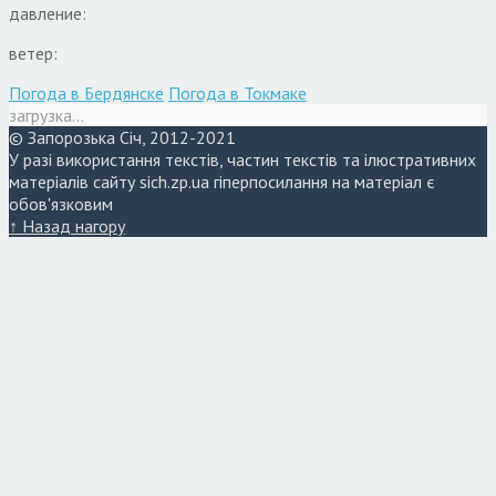
давление:
ветер:
Погода в Бердянске
Погода в Токмаке
загрузка...
© Запорозька Січ, 2012-2021
У разі використання текстів, частин текстів та ілюстративних
матеріалів сайту sich.zp.ua гіперпосилання на матеріал є
обов'язковим
↑ Назад нагору