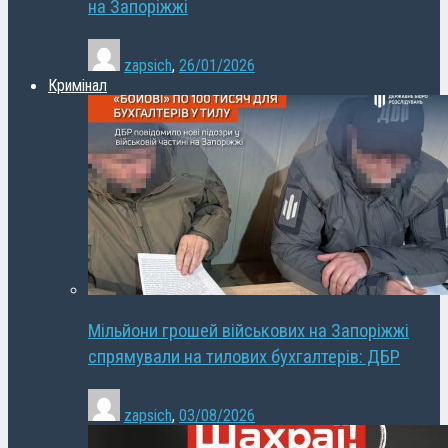
на Запоріжжі
zapsich
,
26/01/2026
Кримінал
Мільйони грошей військових на Запоріжжі
спрямували на тилових бухгалтерів: ДБР
zapsich
,
03/08/2026