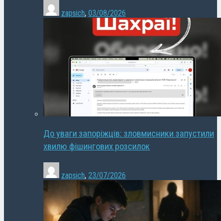
zapsich
,
03/08/2026
До уваги запоріжців: зловмисники запустили
хвилю фішингових розсилок
zapsich
,
23/07/2026