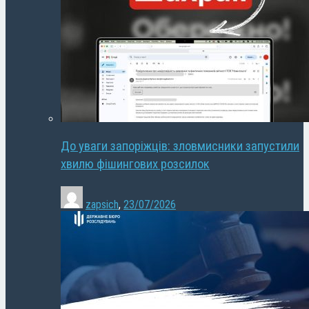
До уваги запоріжців: зловмисники запустили
хвилю фішингових розсилок
zapsich
,
23/07/2026