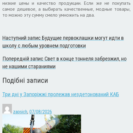
низкие цены и качество продукции. Если же не покупать
самое дешевое, а выбирать качественные, модные товары,
то можно эту сумму смело умножить на два.
Наступний запис
Будущие первоклашки могут идти в
школу с любым уровнем подготовки
Попередній запис
Свет в конце тоннеля забрезжил, но
не нашими стараниями
Подібні записи
Три дні у Запоріжжі пролежав нездетонований КАБ
zapsich
,
07/08/2026