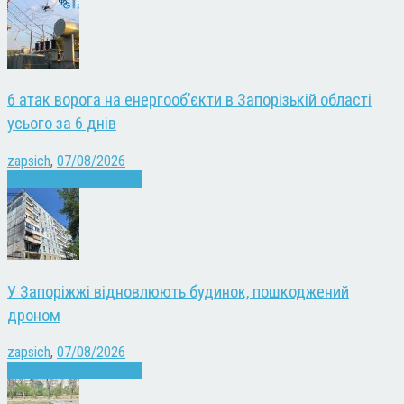
6 атак ворога на енергооб’єкти в Запорізькій області
усього за 6 днів
zapsich
,
07/08/2026
Війна
Запоріжжя
Новини
У Запоріжжі відновлюють будинок, пошкоджений
дроном
zapsich
,
07/08/2026
Війна
Запоріжжя
Новини