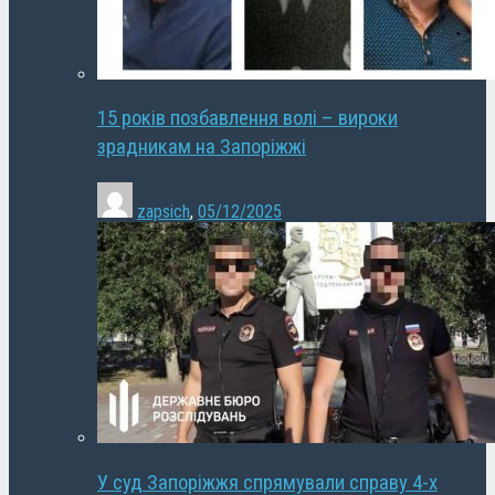
15 років позбавлення волі – вироки
зрадникам на Запоріжжі
zapsich
,
05/12/2025
У суд Запоріжжя спрямували справу 4-х