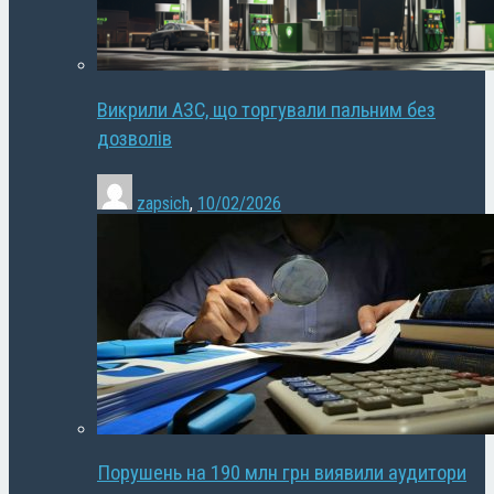
Викрили АЗС, що торгували пальним без
дозволів
zapsich
,
10/02/2026
Порушень на 190 млн грн виявили аудитори