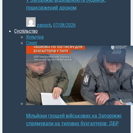
У Запоріжжі відновлюють будинок,
пошкоджений дроном
zapsich
,
07/08/2026
Суспільство
Культура
Спорт
Мільйони грошей військових на Запоріжжі
спрямували на тилових бухгалтерів: ДБР