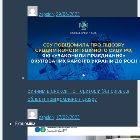
zapsich
,
29/06/2023
Винним в анексії т.о. територій Запорізької
області повідомлено підозру
zapsich
,
17/02/2023
Економіка