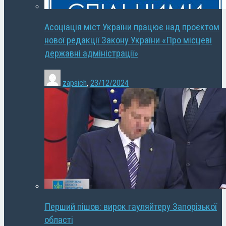
Асоціація міст України працює над проєктом
нової редакції Закону України «Про місцеві
державні адміністрації»
zapsich
,
23/12/2024
Перший пішов: вирок гауляйтеру Запорізької
області