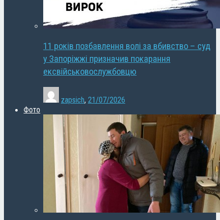
11 років позбавлення волі за вбивство – суд
у Запоріжжі призначив покарання
ексвійськовослужбовцю
zapsich
,
21/07/2026
Фото