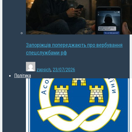
Запоріжців попереджають про вербування
спецслужбами рф
zapsich
,
23/07/2026
Політика