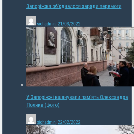
Запоріжжя об’єдналося заради перемоги
sichadmin
,
21/03/2022
У Запоріжжі вшанували пам’ять Олександра
Поляка (фото)
sichadmin
,
22/02/2022