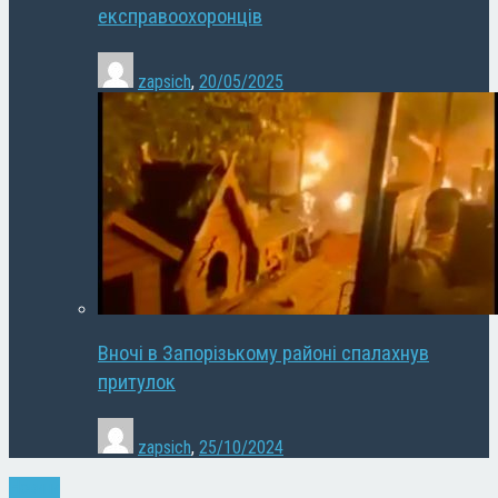
експравоохоронців
zapsich
,
20/05/2025
Вночі в Запорізькому районі спалахнув
притулок
zapsich
,
25/10/2024
Новини