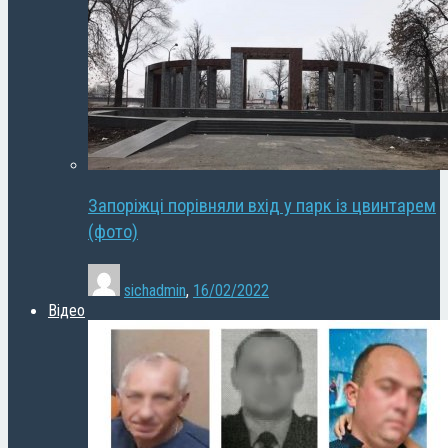
Запоріжці порівняли вхід у парк із цвинтарем
(фото)
sichadmin
,
16/02/2022
Відео