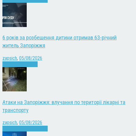
6 років за розбещення дитини отримав 63-річний
житель Запоріжжя
zapsich
,
05/08/2026
Запоріжжя
Новини
Атаки на Запоріжжя: влучання по території лікарні та
транспорту
zapsich
,
05/08/2026
Війна
Запоріжжя
Новини