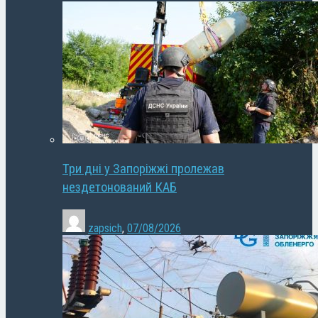
Три дні у Запоріжжі пролежав
нездетонований КАБ
zapsich
,
07/08/2026