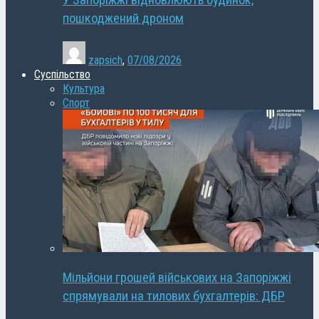
У Запоріжжі відновлюють будинок,
пошкоджений дроном
zapsich
,
07/08/2026
Суспільство
Культура
Спорт
Мільйони грошей військових на Запоріжжі
спрямували на тилових бухгалтерів: ДБР