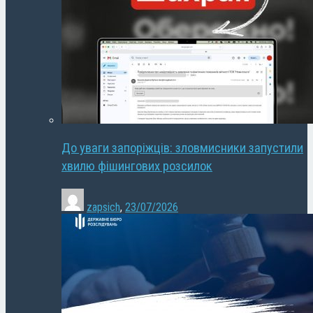
До уваги запоріжців: зловмисники запустили
хвилю фішингових розсилок
zapsich
,
23/07/2026