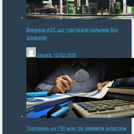
Викрили АЗС, що торгували пальним без
дозволів
zapsich
,
10/02/2026
Порушень на 190 млн грн виявили аудитори