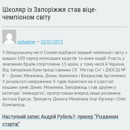
Школяр із Запоріжжя став віце-
чемпіоном світу
sichadmin
—
22/01/2012
У білоруському місті Слонім відбувся перший чемпіонат світу з
шашок-100 серед молодших кадетів та юних надій. Участь у
змаганнях брали спортсмени 13 країн, у тому числі й Україна.
Від Запоріжжя були представники СК “Мотор Січ” і ДЮСШ №
8 – Денис Меженіна, Денис Акименко і Владислав Артеменко.
У результаті напружених 9 турів піднятися на п’єдестал
пошани зумів Денис Меженіна. Запоріжець став другим у
категорії “мінікадети”, пропустивши вперед лише росіянина
Антона Бурсук. Тренують Дениса Меженіна Ігор Кірзнер і Олег
Компанієць.
Наступний запис
Андрій Рубель?- призер “Різдвяних
стартів”