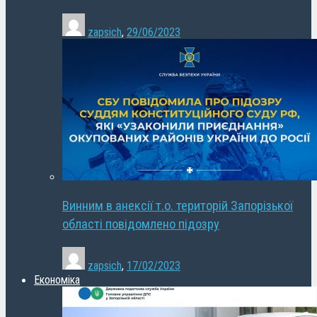
zapsich
,
29/06/2023
Винним в анексії т.о. територій Запорізької
області повідомлено підозру
zapsich
,
17/02/2023
Економіка