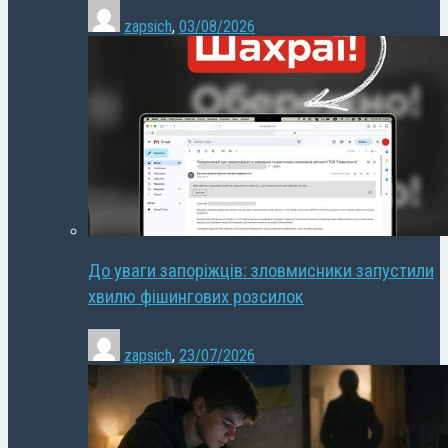
zapsich
,
03/08/2026
До уваги запоріжців: зловмисники запустили
хвилю фішингових розсилок
zapsich
,
23/07/2026