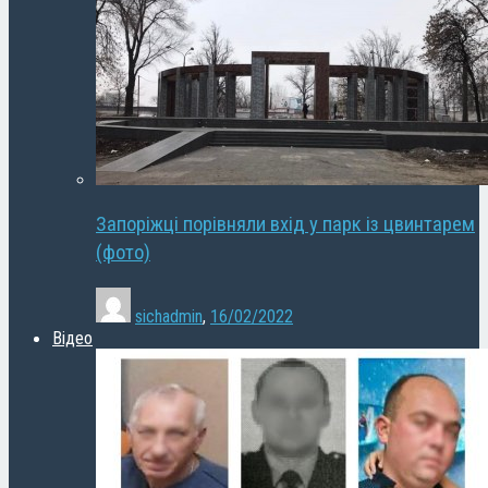
Запоріжці порівняли вхід у парк із цвинтарем
(фото)
sichadmin
,
16/02/2022
Відео