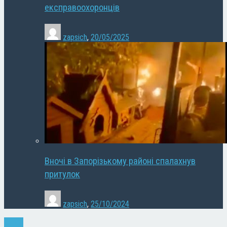
експравоохоронців
zapsich
,
20/05/2025
Вночі в Запорізькому районі спалахнув
притулок
zapsich
,
25/10/2024
Спорт