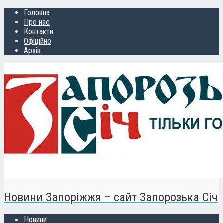
Головна
Про нас
Контакти
Офіційно
Архів
Новини Запоріжжя – сайт Запорозька Січ
Новини