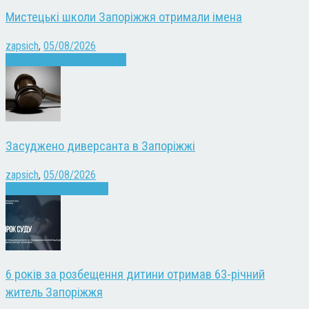
Мистецькі школи Запоріжжя отримали імена
zapsich
,
05/08/2026
Запоріжжя
Культура
Новини
Засуджено диверсанта в Запоріжжі
zapsich
,
05/08/2026
Війна
Запоріжжя
Новини
6 років за розбещення дитини отримав 63-річний
житель Запоріжжя