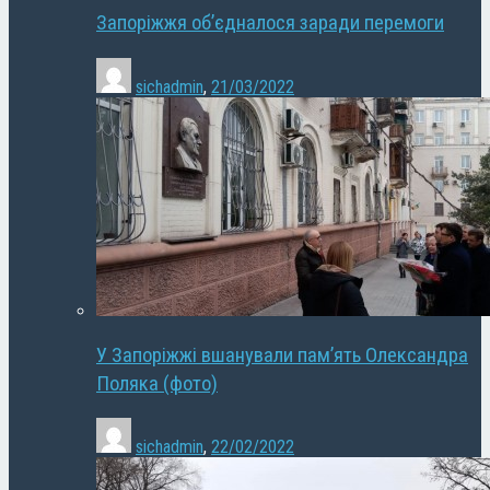
Запоріжжя об’єдналося заради перемоги
sichadmin
,
21/03/2022
У Запоріжжі вшанували пам’ять Олександра
Поляка (фото)
sichadmin
,
22/02/2022