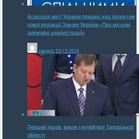
Асоціація міст України працює над проєктом
нової редакції Закону України «Про місцеві
державні адміністрації»
zapsich
,
23/12/2024
Перший пішов: вирок гауляйтеру Запорізької
області