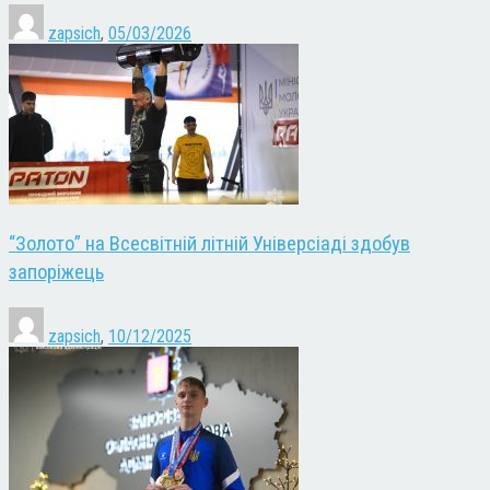
zapsich
,
05/03/2026
“Золото” на Всесвітній літній Універсіаді здобув
запоріжець
zapsich
,
10/12/2025