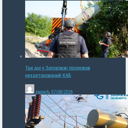
Три дні у Запоріжжі пролежав
нездетонований КАБ
zapsich
,
07/08/2026