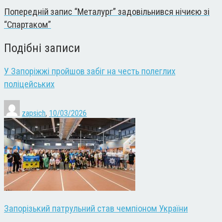
Попередній запис
“Металург” задовільнився нічиєю зі
“Спартаком”
Подібні записи
У Запоріжжі пройшов забіг на честь полеглих
поліцейських
zapsich
,
10/03/2026
Запорізький патрульний став чемпіоном України