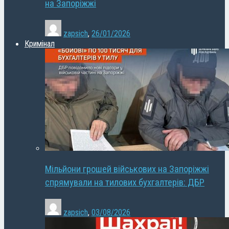
на Запоріжжі
zapsich
,
26/01/2026
Кримінал
Мільйони грошей військових на Запоріжжі
спрямували на тилових бухгалтерів: ДБР
zapsich
,
03/08/2026