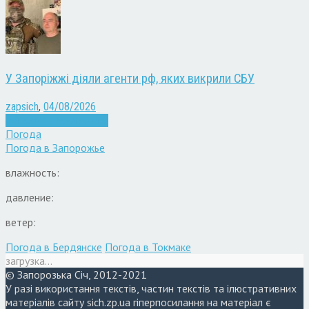
У Запоріжжі діяли агенти рф, яких викрили СБУ
zapsich
,
04/08/2026
Війна
Запоріжжя
Новини
Погода
Погода в
Запорожье
влажность:
давление:
ветер:
Погода в Бердянске
Погода в Токмаке
загрузка...
© Запорозька Січ, 2012-2021
У разі використання текстів, частин текстів та ілюстративних
матеріалів сайту sich.zp.ua гіперпосилання на матеріал є