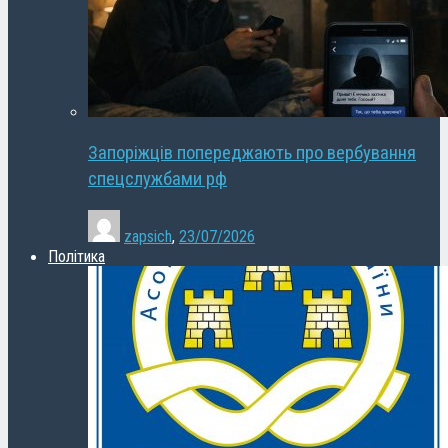
Запоріжців попереджають про вербування
спецслужбами рф
zapsich
,
23/07/2026
Політика