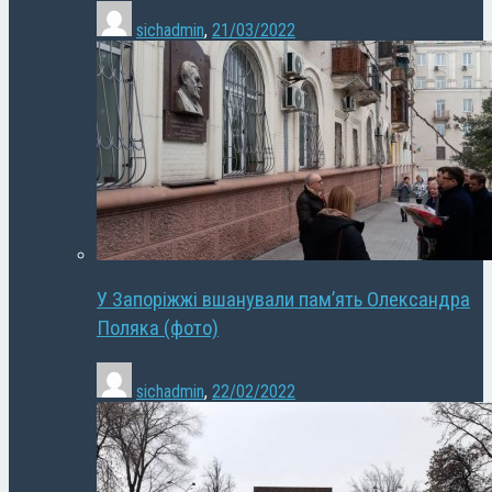
sichadmin
,
21/03/2022
У Запоріжжі вшанували пам’ять Олександра
Поляка (фото)
sichadmin
,
22/02/2022