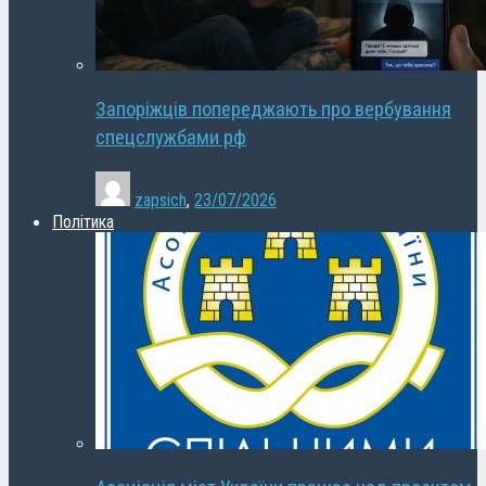
Запоріжців попереджають про вербування
спецслужбами рф
zapsich
,
23/07/2026
Політика