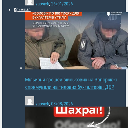
zapsich
,
26/01/2026
Кримінал
Мільйони грошей військових на Запоріжжі
спрямували на тилових бухгалтерів: ДБР
zapsich
,
03/08/2026