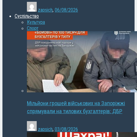
zapsich
,
06/08/2026
Суспільство
Культура
Спорт
Мільйони грошей військових на Запоріжжі
спрямували на тилових бухгалтерів: ДБР
zapsich
,
03/08/2026