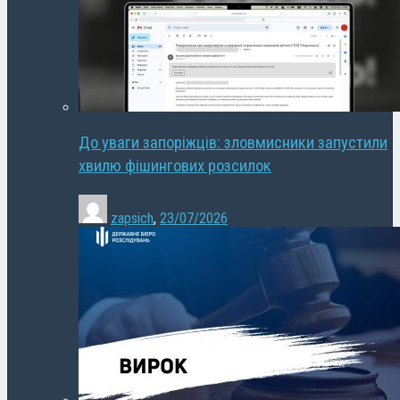
До уваги запоріжців: зловмисники запустили
хвилю фішингових розсилок
zapsich
,
23/07/2026