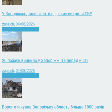
У Запоріжжі діяли агенти рф, яких викрили СБУ
zapsich
,
04/08/2026
Війна
Запоріжжя
Новини
20 пожеж виникло у Запоріжжі та передмісті
zapsich
,
04/08/2026
Війна
Запоріжжя
Новини
Ворог атакував Запорізьку область більше 1000 разів