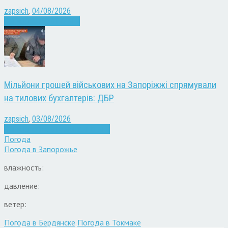
zapsich
,
04/08/2026
Війна
Запоріжжя
Новини
Мільйони грошей військових на Запоріжжі спрямували
на тилових бухгалтерів: ДБР
zapsich
,
03/08/2026
Війна
Запоріжжя
Кримінал
Новини
Погода
Погода в
Запорожье
влажность:
давление:
ветер:
Погода в Бердянске
Погода в Токмаке