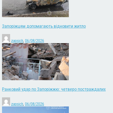
Запоріжцям допомагають відновити житло
zapsich
,
06/08/2026
Ранковий удар по Запоріжжю: четверо постраждалих
zapsich
,
06/08/2026