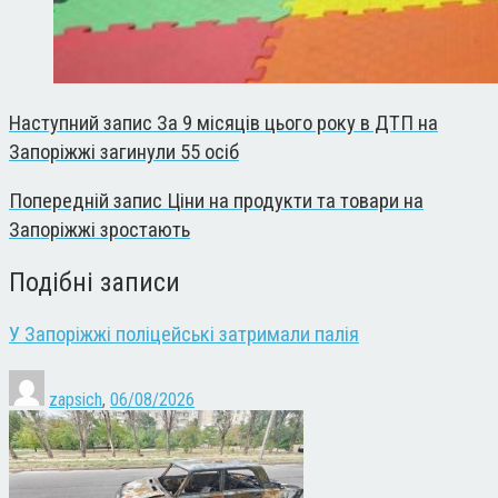
Наступний запис
За 9 місяців цього року в ДТП на
Запоріжжі загинули 55 осіб
Попередній запис
Ціни на продукти та товари на
Запоріжжі зростають
Подібні записи
У Запоріжжі поліцейські затримали палія
zapsich
,
06/08/2026