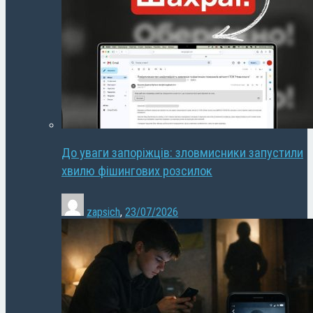
До уваги запоріжців: зловмисники запустили
хвилю фішингових розсилок
zapsich
,
23/07/2026