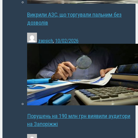
Викрили АЗС, що торгували пальним без
дозволів
zapsich
,
10/02/2026
Порушень на 190 млн грн виявили аудитори
на Запоріжжі