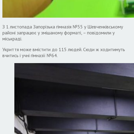
З 1 листопада Запорізька гімназія №55 у Шевченківському
районі запрацює у змішаному форматі, – повідомили у
міськраді.
Укриття може вмістити до 115 людей. Сюди ж ходитимуть
вчитись і учні гімназії №64.