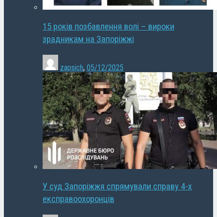
15 років позбавлення волі – вироки
зрадникам на Запоріжжі
zapsich
,
05/12/2025
У суд Запоріжжя спрямували справу 4-х
експравоохоронців