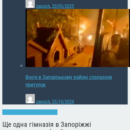
zapsich
,
20/05/2025
Вночі в Запорізькому районі спалахнув
притулок
zapsich
,
25/10/2024
Війна
Запоріжжя
Новини
Освіта
Ще одна гімназія в Запоріжжі