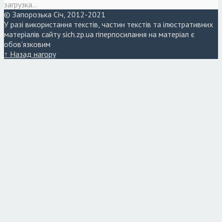
загрузка...
© Запорозька Січ, 2012-2021
У разі використання текстів, частин текстів та ілюстративних
матеріалів сайту sich.zp.ua гіперпосилання на матеріал є
обов'язковим
↑ Назад нагору