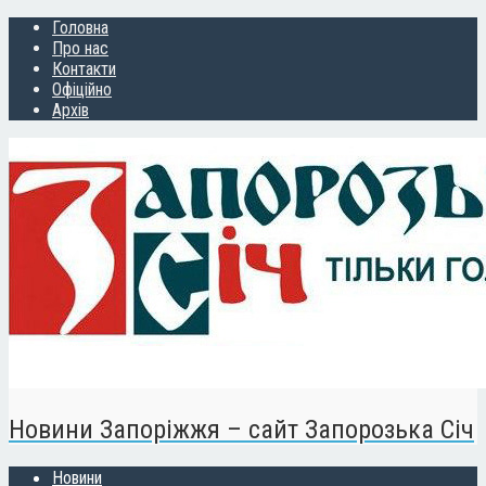
Головна
Про нас
Контакти
Офіційно
Архів
Новини Запоріжжя – сайт Запорозька Січ
Новини