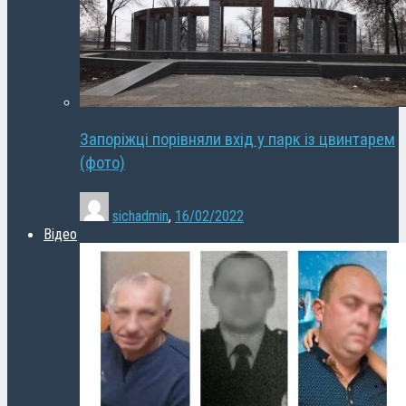
Запоріжці порівняли вхід у парк із цвинтарем
(фото)
sichadmin
,
16/02/2022
Відео