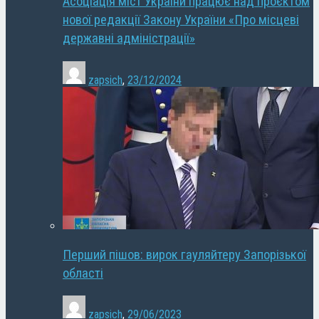
Асоціація міст України працює над проєктом
нової редакції Закону України «Про місцеві
державні адміністрації»
zapsich
,
23/12/2024
Перший пішов: вирок гауляйтеру Запорізької
області
zapsich
,
29/06/2023