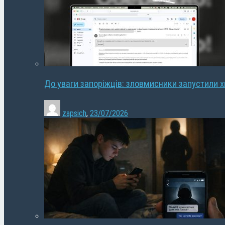
До уваги запоріжців: зловмисники запустили 
zapsich
,
23/07/2026