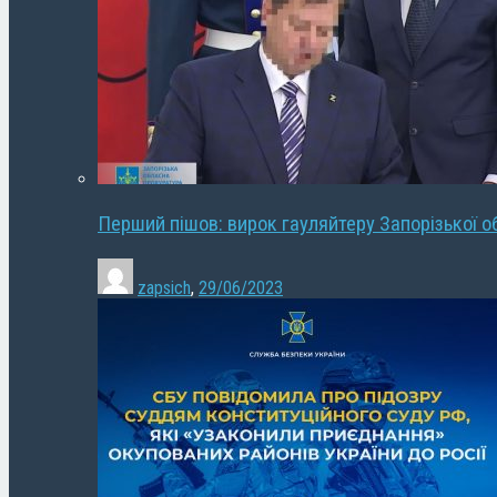
Перший пішов: вирок гауляйтеру Запорізької о
zapsich
,
29/06/2023