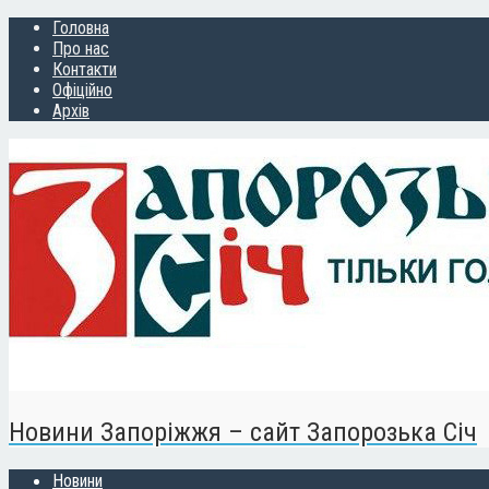
Головна
Про нас
Контакти
Офіційно
Архів
Новини Запоріжжя – сайт Запорозька Січ
Новини