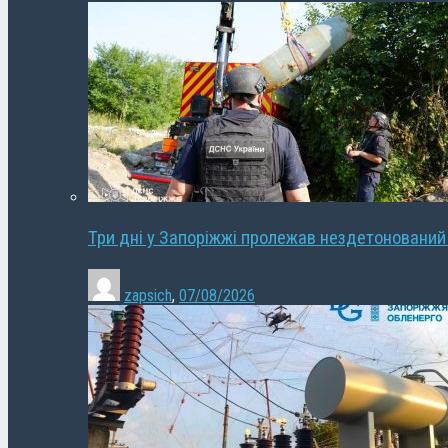
Три дні у Запоріжжі пролежав нездетонований
zapsich
,
07/08/2026