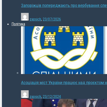
Запоріжців попереджають про вербування сп
zapsich
,
23/07/2026
Політика
Асоціація міст України працює над проєктом н
zapsich
,
23/12/2024