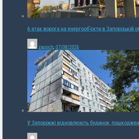
6 атак ворога на енергооб’єкти в Запорізькій о
zapsich
,
07/08/2026
У Запоріжжі відновлюють будинок, пошкодже