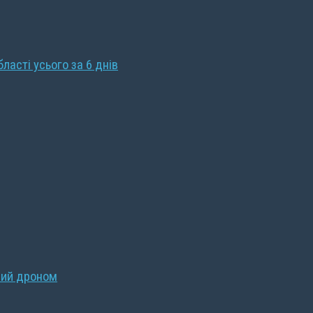
бласті усього за 6 днів
ний дроном