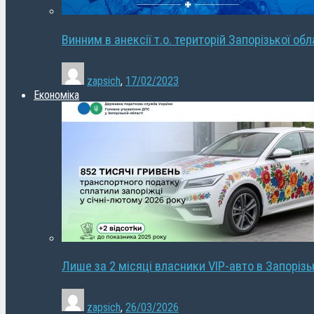
Винним в анексії т.о. територій Запорізької об
zapsich
,
17/02/2023
Економіка
Лише за 2 місяці власники VIP-авто в Запорізь
zapsich
,
26/03/2026