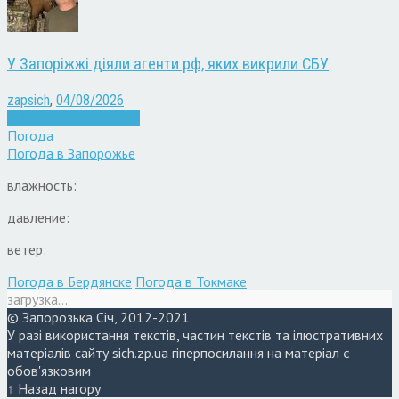
У Запоріжжі діяли агенти рф, яких викрили СБУ
zapsich
,
04/08/2026
Війна
Запоріжжя
Новини
Погода
Погода в
Запорожье
влажность:
давление:
ветер:
Погода в Бердянске
Погода в Токмаке
загрузка...
© Запорозька Січ, 2012-2021
У разі використання текстів, частин текстів та ілюстративних
матеріалів сайту sich.zp.ua гіперпосилання на матеріал є
обов'язковим
↑ Назад нагору