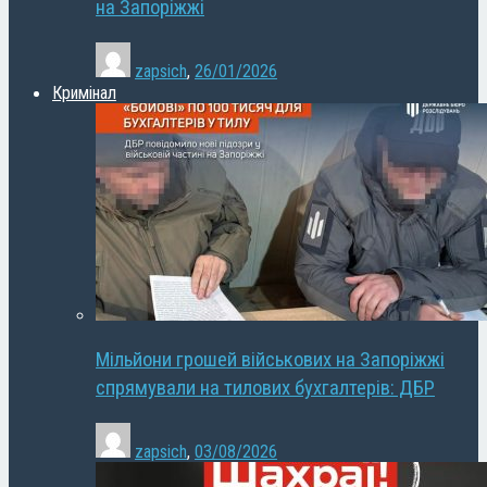
на Запоріжжі
zapsich
,
26/01/2026
Кримінал
Мільйони грошей військових на Запоріжжі
спрямували на тилових бухгалтерів: ДБР
zapsich
,
03/08/2026