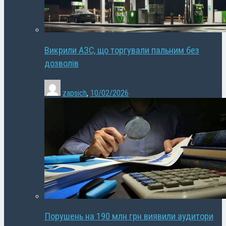
Викрили АЗС, що торгували пальним без
дозволів
zapsich
,
10/02/2026
Порушень на 190 млн грн виявили аудитори