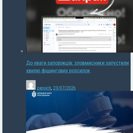
До уваги запоріжців: зловмисники запустили
хвилю фішингових розсилок
zapsich
,
23/07/2026