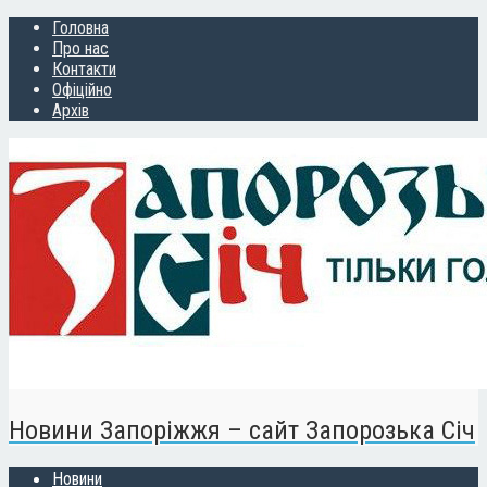
Головна
Про нас
Контакти
Офіційно
Архів
Новини Запоріжжя – сайт Запорозька Січ
Новини