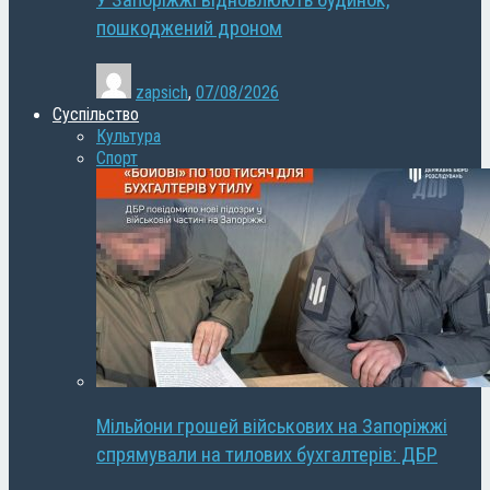
У Запоріжжі відновлюють будинок,
пошкоджений дроном
zapsich
,
07/08/2026
Суспільство
Культура
Спорт
Мільйони грошей військових на Запоріжжі
спрямували на тилових бухгалтерів: ДБР