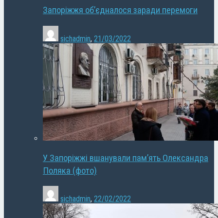
Запоріжжя об’єдналося заради перемоги
sichadmin
,
21/03/2022
У Запоріжжі вшанували пам’ять Олександра
Поляка (фото)
sichadmin
,
22/02/2022