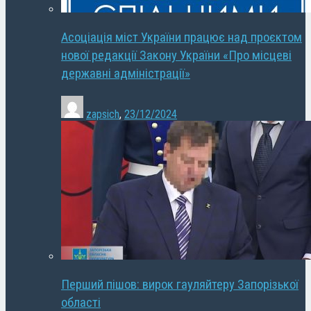
Асоціація міст України працює над проєктом
нової редакції Закону України «Про місцеві
державні адміністрації»
zapsich
,
23/12/2024
Перший пішов: вирок гауляйтеру Запорізької
області