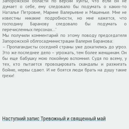
Запорожской области по версии хунты, что если он не
думает о себе, ему следовало бы подумать о каких-то
Наталье Петровне, Марине Валерьевне и Машеньке. Мне не
известны никакие подробности, но мне кажется, что
господину Баранову следовало бы подумать о
перечисленных персонах…”
Мы получили комментарий по этому поводу председателя
Запорожской облгосадминистрации Валерия Баранова:
– Пропагандисты соседней страны уже докатились до угроз.
Это же последнее дело – угрожать, тем более женщинам. Он
бы еще бабушку мою покойную вспомнил. Судя по всему, у
тех, кто пытается провоцировать скандалы и разжигать
бойню, нервы сдают. И не боятся люди брать на душу такие
грехи!
Наступний запис
Тревожный и священный май