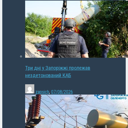
Три дні у Запоріжжі пролежав
нездетонований КАБ
zapsich
,
07/08/2026