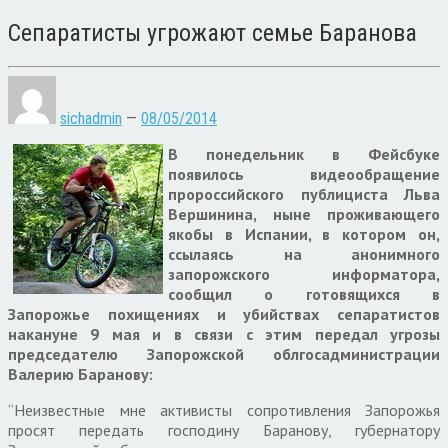
Сепаратисты угрожают семье Баранова
sichadmin
—
08/05/2014
В понедельник в Фейсбуке
появилось видеообращение
пророссийского публициста Льва
Вершинина, ныне проживающего
якобы в Испании, в котором он,
ссылаясь на анонимного
запорожского информатора,
сообщил о готовящихся в
Запорожье похищениях и убийствах сепаратистов
накануне 9 мая и в связи с этим передал угрозы
председателю Запорожской облгосадминистрации
Валерию Баранову:
“Неизвестные мне активисты сопротивления Запорожья
просят передать господину Баранову, губернатору