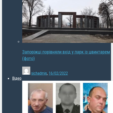
Запоріжці порівняли вхід у парк із цвинтарем
(фото)
sichadmin
,
16/02/2022
Відео