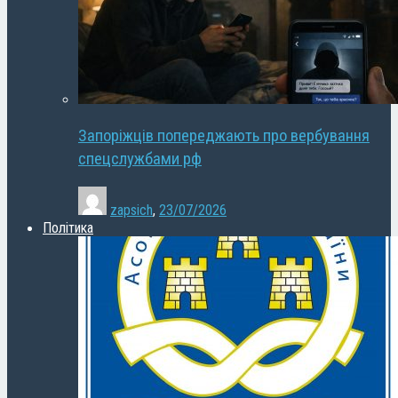
Запоріжців попереджають про вербування
спецслужбами рф
zapsich
,
23/07/2026
Політика