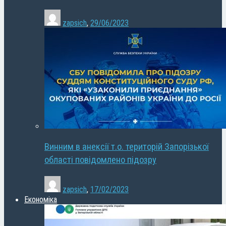
zapsich
,
29/06/2023
Винним в анексії т.о. територій Запорізької
області повідомлено підозру
zapsich
,
17/02/2023
Економіка