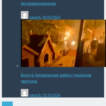
експравоохоронців
zapsich
,
20/05/2025
Вночі в Запорізькому районі спалахнув
притулок
zapsich
,
25/10/2024
Новини