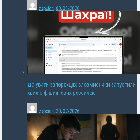
zapsich
,
03/08/2026
До уваги запоріжців: зловмисники запустили
хвилю фішингових розсилок
zapsich
,
23/07/2026