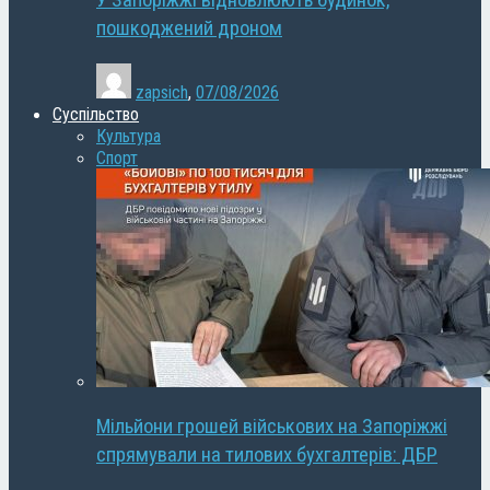
У Запоріжжі відновлюють будинок,
пошкоджений дроном
zapsich
,
07/08/2026
Суспільство
Культура
Спорт
Мільйони грошей військових на Запоріжжі
спрямували на тилових бухгалтерів: ДБР