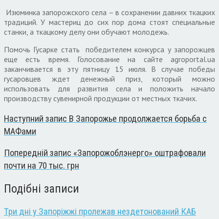
Изюминка запорожского села – в сохранении давних ткацких
традиций. У мастериц до сих пор дома стоят специальные
станки, а ткацкому делу они обучают молодежь.
Помочь Гусарке стать победителем конкурса у запорожцев
еще есть время. Голосование на сайте agroportal.ua
заканчивается в эту пятницу 15 июля. В случае победы
гусаровцев ждет денежный приз, который можно
использовать для развития села и положить начало
производству сувенирной продукции от местных ткачих.
Наступний запис
В Запорожье продолжается борьба с
МАФами
Попередній запис
«Запорожоблэнерго» оштрафовали
почти на 70 тыс. грн
Подібні записи
Три дні у Запоріжжі пролежав нездетонований КАБ