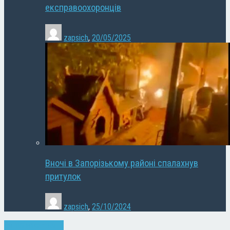
експравоохоронців
zapsich
,
20/05/2025
Вночі в Запорізькому районі спалахнув
притулок
zapsich
,
25/10/2024
Запоріжжя
Новини