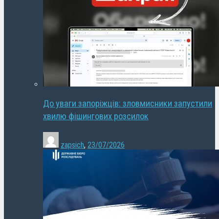
До уваги запоріжців: зловмисники запустили
хвилю фішингових розсилок
zapsich
,
23/07/2026