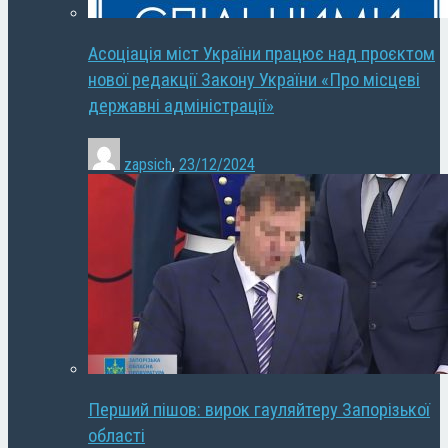
Асоціація міст України працює над проєктом
нової редакції Закону України «Про місцеві
державні адміністрації»
zapsich
,
23/12/2024
Перший пішов: вирок гауляйтеру Запорізької
області