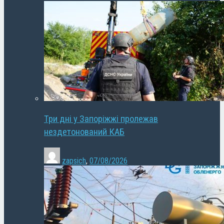
Три дні у Запоріжжі пролежав
нездетонований КАБ
zapsich
,
07/08/2026