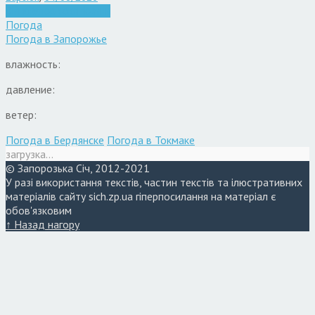
Війна
Запоріжжя
Новини
Погода
Погода в
Запорожье
влажность:
давление:
ветер:
Погода в Бердянске
Погода в Токмаке
загрузка...
© Запорозька Січ, 2012-2021
У разі використання текстів, частин текстів та ілюстративних
матеріалів сайту sich.zp.ua гіперпосилання на матеріал є
обов'язковим
↑ Назад нагору