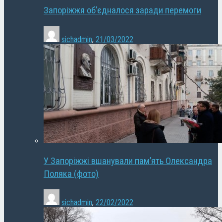
Запоріжжя об’єдналося заради перемоги
sichadmin
,
21/03/2022
У Запоріжжі вшанували пам’ять Олександра
Поляка (фото)
sichadmin
,
22/02/2022