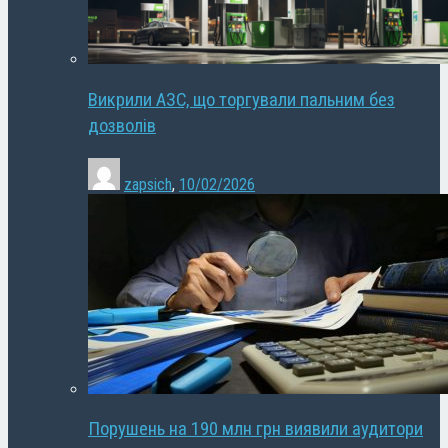
Викрили АЗС, що торгували пальним без
дозволів
zapsich
,
10/02/2026
Порушень на 190 млн грн виявили аудитори