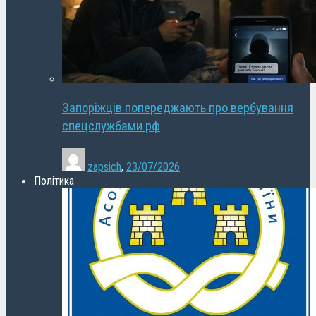
Запоріжців попереджають про вербування
спецслужбами рф
zapsich
,
23/07/2026
Політика