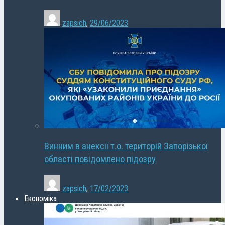
zapsich
,
29/06/2023
Винним в анексії т.о. територій Запорізької
області повідомлено підозру
zapsich
,
17/02/2023
Економіка