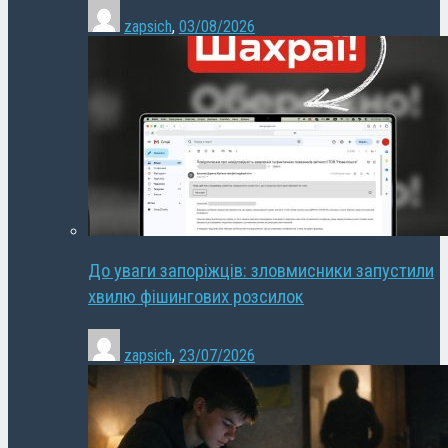
zapsich
,
03/08/2026
До уваги запоріжців: зловмисники запустили
хвилю фішингових розсилок
zapsich
,
23/07/2026