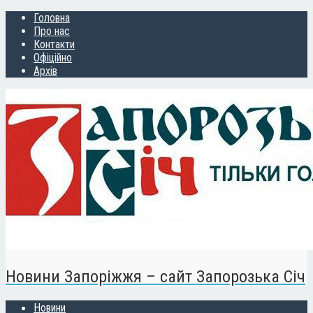
Головна
Про нас
Контакти
Офіційно
Архів
Новини Запоріжжя – сайт Запорозька Січ
Новини