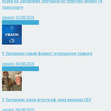
Атаки на Запоріжжя: влучання по території лікарні та
транспорту
zapsich
,
05/08/2026
Війна
Запоріжжя
Новини
У Запоріжжі новий формат оголошення тривоги
zapsich
,
04/08/2026
Війна
Запоріжжя
Новини
У Запоріжжі діяли агенти рф, яких викрили СБУ
zapsich
,
04/08/2026