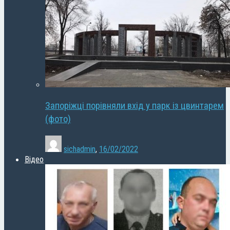
Запоріжці порівняли вхід у парк із цвинтарем
(фото)
sichadmin
,
16/02/2022
Відео