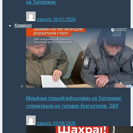
на Запоріжжі
zapsich
,
26/01/2026
Кримінал
Мільйони грошей військових на Запоріжжі
спрямували на тилових бухгалтерів: ДБР
zapsich
,
03/08/2026