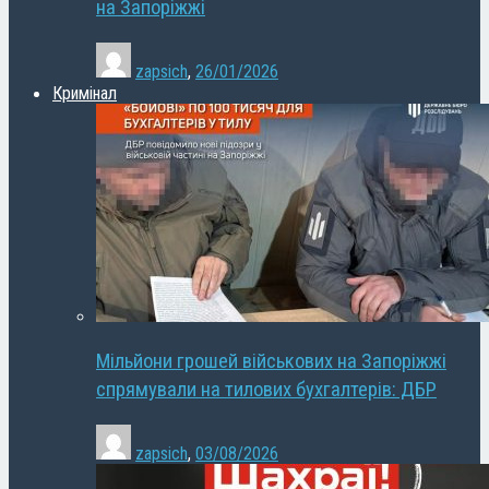
на Запоріжжі
zapsich
,
26/01/2026
Кримінал
Мільйони грошей військових на Запоріжжі
спрямували на тилових бухгалтерів: ДБР
zapsich
,
03/08/2026