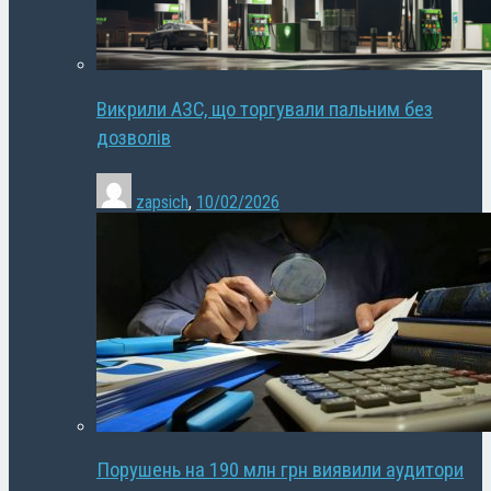
Викрили АЗС, що торгували пальним без
дозволів
zapsich
,
10/02/2026
Порушень на 190 млн грн виявили аудитори