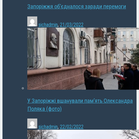
Запоріжжя об’єдналося заради перемоги
sichadmin
,
21/03/2022
У Запоріжжі вшанували пам’ять Олександра
Поляка (фото)
sichadmin
,
22/02/2022