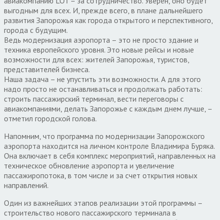
авиакомпанию LOT – за сотрудничество. Уверен, оно будет
выгодным для всех. И, прежде всего, в плане дальнейшего
развития Запорожья как города открытого и перспективного,
города с будущим.
Ведь модернизация аэропорта – это не просто здание и
техника европейского уровня. Это новые рейсы и новые
возможности для всех: жителей Запорожья, туристов,
представителей бизнеса.
Наша задача – не упустить эти возможности. А для этого
надо просто не останавливаться и продолжать работать:
строить пассажирский терминал, вести переговоры с
авиакомпаниями, делать Запорожье с каждым днем лучше, –
отметил городской голова.
Напомним, что программа по модернизации Запорожского
аэропорта находится на личном контроле Владимира Буряка.
Она включает в себя комплекс мероприятий, направленных на
техническое обновление аэропорта и увеличение
пассажиропотока, в том числе и за счет открытия новых
направлений.
Один из важнейших этапов реализации этой программы –
строительство нового пассажирского терминала в