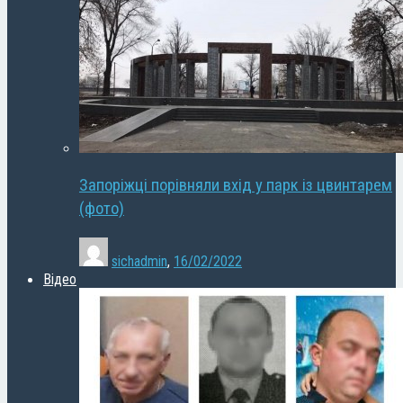
Запоріжці порівняли вхід у парк із цвинтарем
(фото)
sichadmin
,
16/02/2022
Відео