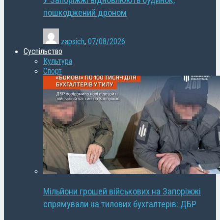
У Запоріжжі відновлюють будинок,
пошкоджений дроном
zapsich
,
07/08/2026
Суспільство
Культура
Спорт
Мільйони грошей військових на Запоріжжі
спрямували на тилових бухгалтерів: ДБР