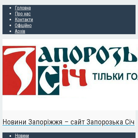
Головна
Про нас
Контакти
Офіційно
Архів
Новини Запоріжжя – сайт Запорозька Січ
Новини