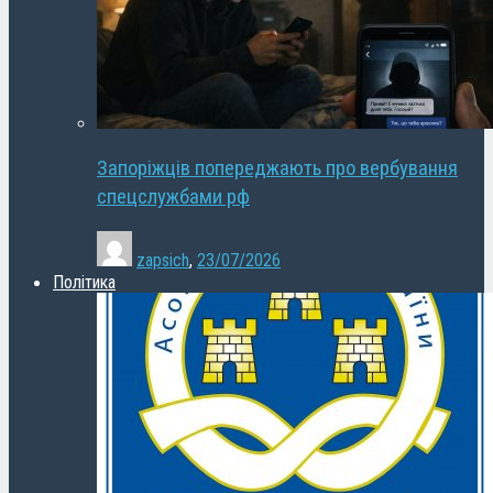
Запоріжців попереджають про вербування
спецслужбами рф
zapsich
,
23/07/2026
Політика