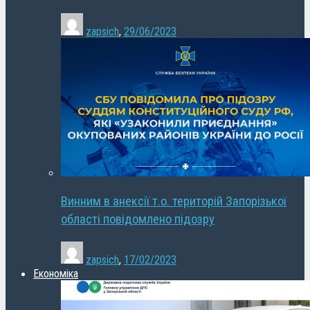
zapsich
,
29/06/2023
Винним в анексії т.о. територій Запорізької
області повідомлено підозру
zapsich
,
17/02/2023
Економіка