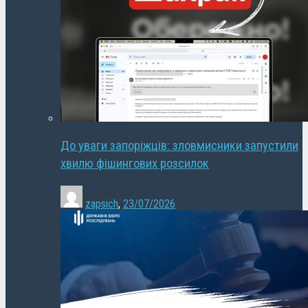
До уваги запоріжців: зловмисники запустили
хвилю фішингових розсилок
zapsich
,
23/07/2026