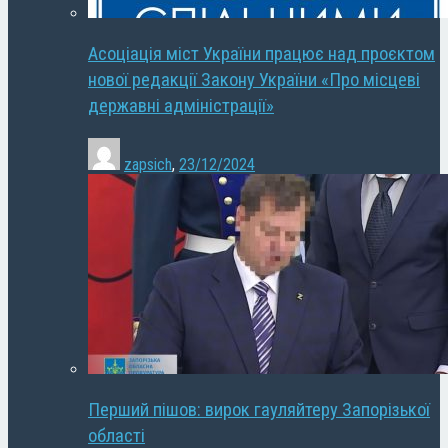
Асоціація міст України працює над проєктом
нової редакції Закону України «Про місцеві
державні адміністрації»
zapsich
,
23/12/2024
Перший пішов: вирок гауляйтеру Запорізької
області