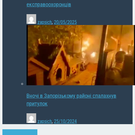
експравоохоронців
zapsich
,
20/05/2025
Вночі в Запорізькому районі спалахнув
притулок
zapsich
,
25/10/2024
Запоріжжя
Новини