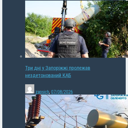
Три дні у Запоріжжі пролежав
нездетонований КАБ
zapsich
,
07/08/2026