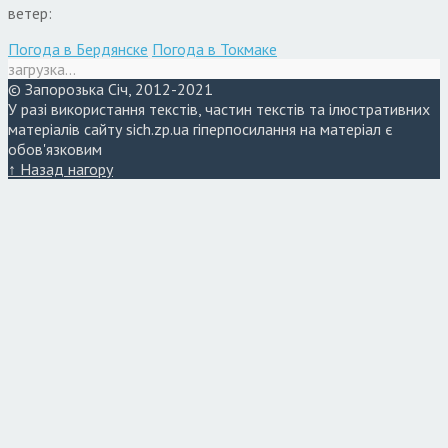
ветер:
Погода в Бердянске
Погода в Токмаке
загрузка...
© Запорозька Січ, 2012-2021
У разі використання текстів, частин текстів та ілюстративних
матеріалів сайту sich.zp.ua гіперпосилання на матеріал є
обов'язковим
↑ Назад нагору