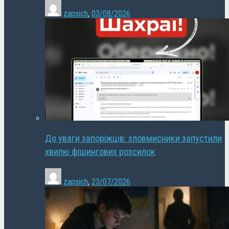
zapsich
,
03/08/2026
До уваги запоріжців: зловмисники запустили
хвилю фішингових розсилок
zapsich
,
23/07/2026