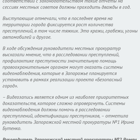
соответствии с законодательством такие отчёты на
сессиях местных советов должны проходить дважды в год.
Выступающие отмечали, что в последнее время на
территории города фиксируется рост количества
преступлений, в том числе тяжких. Это кражи, грабежи, угоны
автомобилей и другое.
В ходе обсуждения руководители местных прокуратур
высказали мнение, что в расследовании преступлений,
профилактике преступности значительную помощь
правоохранительным органам могут оказать системы
видеонаблюдения, которые в Запорожье планируется
установить в рамках реализации проекта «Безопасный
город».
– Видеозапись является одним из наиболее приоритетных
доказательств, которое сложно опровергнуть. Системы
видеонаблюдения должны помочь в расследовании
преступлений, идентификации преступников, – отметила
руководитель Запорожской местной прокуратуры №1 Ирина
Бутенко.
Руководитель Запорожской местной прокуратуры №2 Роман