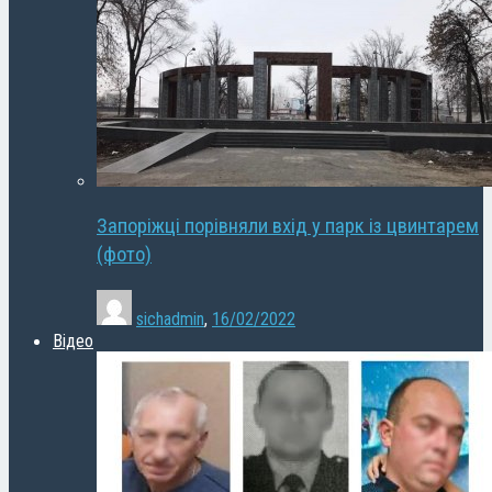
Запоріжці порівняли вхід у парк із цвинтарем
(фото)
sichadmin
,
16/02/2022
Відео