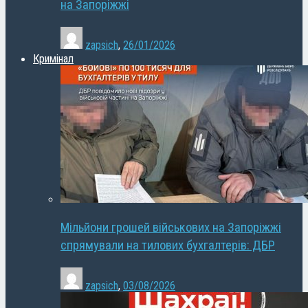
на Запоріжжі
zapsich
,
26/01/2026
Кримінал
Мільйони грошей військових на Запоріжжі
спрямували на тилових бухгалтерів: ДБР
zapsich
,
03/08/2026