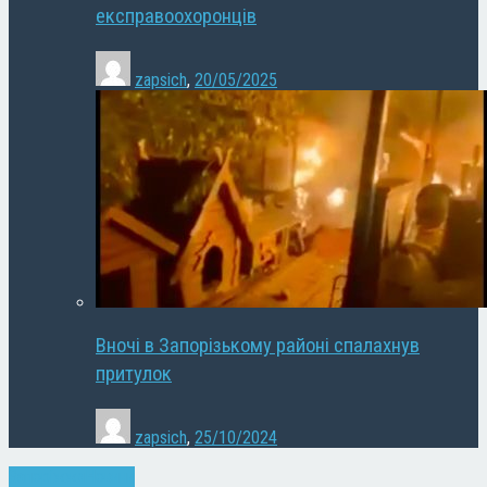
експравоохоронців
zapsich
,
20/05/2025
Вночі в Запорізькому районі спалахнув
притулок
zapsich
,
25/10/2024
Запоріжжя
Новини