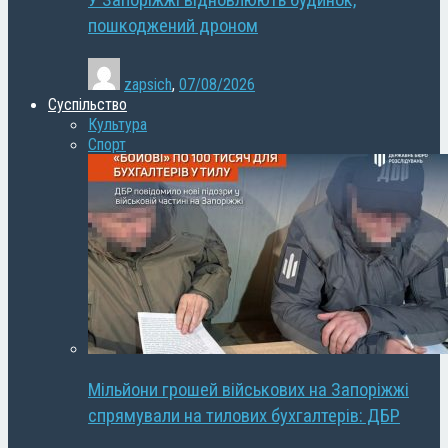
У Запоріжжі відновлюють будинок,
пошкоджений дроном
zapsich
,
07/08/2026
Суспільство
Культура
Спорт
Мільйони грошей військових на Запоріжжі
спрямували на тилових бухгалтерів: ДБР