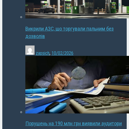
Викрили АЗС, що торгували пальним без
дозволів
zapsich
,
10/02/2026
Порушень на 190 млн грн виявили аудитори