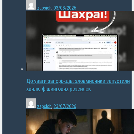
zapsich
,
03/08/2026
До уваги запоріжців: зловмисники запустили
хвилю фішингових розсилок
zapsich
,
23/07/2026