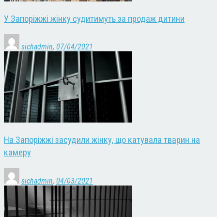
У Запоріжжі жінку судитимуть за продаж дитини
sichadmin
,
07/04/2021
На Запоріжжі засудили жінку, що катувала тварин на
камеру
sichadmin
,
04/03/2021