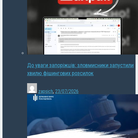
До уваги запоріжців: зловмисники запустили
хвилю фішингових розсилок
zapsich
,
23/07/2026