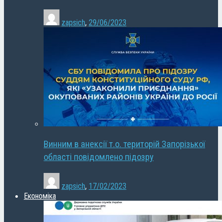
zapsich
,
29/06/2023
Винним в анексії т.о. територій Запорізької
області повідомлено підозру
zapsich
,
17/02/2023
Економіка