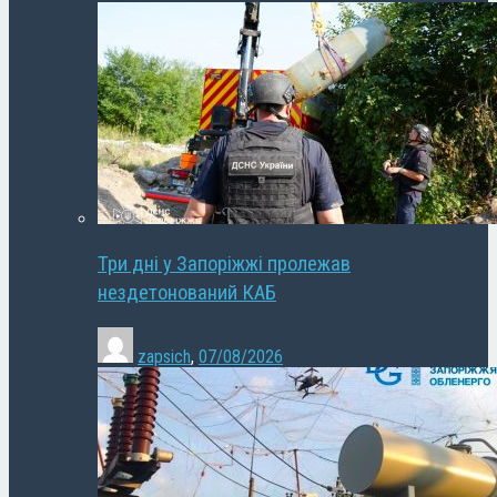
Три дні у Запоріжжі пролежав
нездетонований КАБ
zapsich
,
07/08/2026