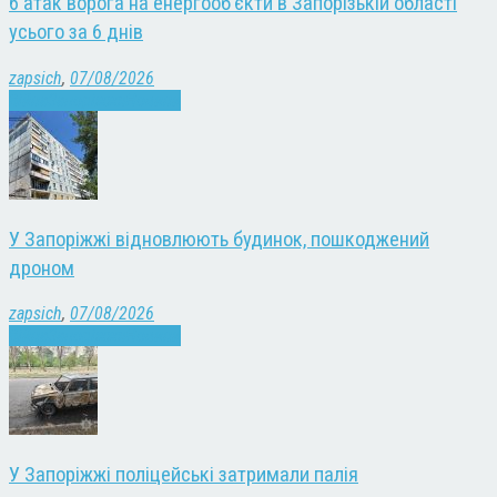
6 атак ворога на енергооб’єкти в Запорізькій області
усього за 6 днів
zapsich
,
07/08/2026
Війна
Запоріжжя
Новини
У Запоріжжі відновлюють будинок, пошкоджений
дроном
zapsich
,
07/08/2026
Війна
Запоріжжя
Новини
У Запоріжжі поліцейські затримали палія