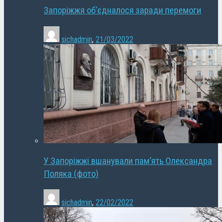
Запоріжжя об’єдналося заради перемоги
sichadmin
,
21/03/2022
У Запоріжжі вшанували пам’ять Олександра
Поляка (фото)
sichadmin
,
22/02/2022