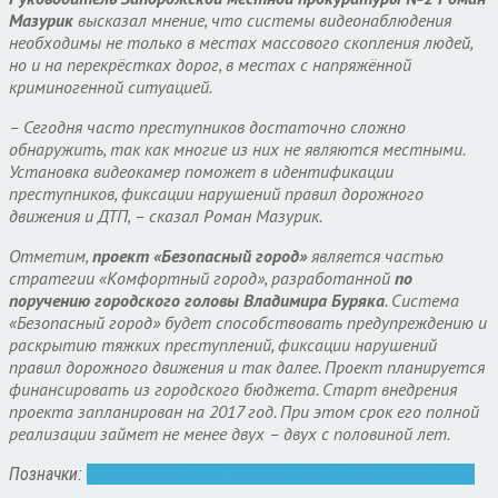
Мазурик
высказал мнение, что системы видеонаблюдения
необходимы не только в местах массового скопления людей,
но и на перекрёстках дорог, в местах с напряжённой
криминогенной ситуацией.
– Сегодня часто преступников достаточно сложно
обнаружить, так как многие из них не являются местными.
Установка видеокамер поможет в идентификации
преступников, фиксации нарушений правил дорожного
движения и ДТП, – сказал Роман Мазурик.
Отметим,
проект «Безопасный город»
является частью
стратегии «Комфортный город», разработанной
по
поручению городского головы Владимира Буряка
. Система
«Безопасный город» будет способствовать предупреждению и
раскрытию тяжких преступлений, фиксации нарушений
правил дорожного движения и так далее. Проект планируется
финансировать из городского бюджета. Старт внедрения
проекта запланирован на 2017 год. При этом срок его полной
реализации займет не менее двух – двух с половиной лет.
Позначки:
прокуратура
Роман Мазурик
сессия городского совета