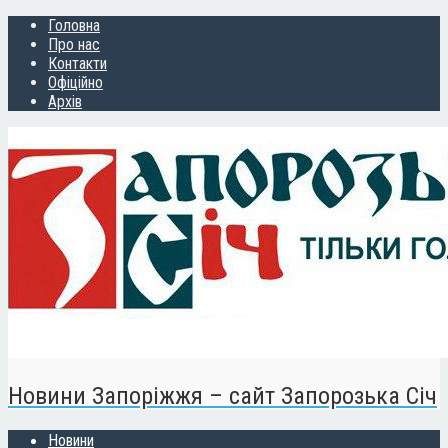
Головна
Про нас
Контакти
Офіційно
Архів
Новини Запоріжжя – сайт Запорозька Січ
Новини