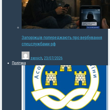
Запоріжців попереджають про вербування
спецслужбами рф
zapsich
,
23/07/2026
Політика