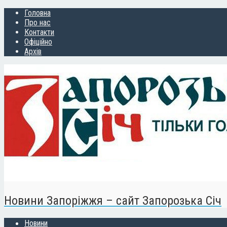
Головна
Про нас
Контакти
Офіційно
Архів
Новини Запоріжжя – сайт Запорозька Січ
Новини