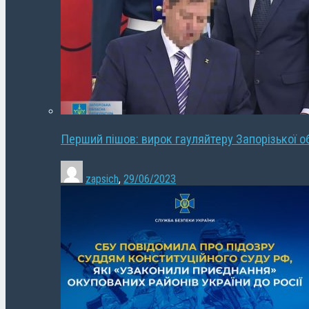
Перший пішов: вирок гауляйтеру Запорізької о
zapsich
,
29/06/2023