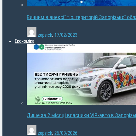
Винним в анексії т.о. територій Запорізької об
zapsich
,
17/02/2023
Економіка
Лише за 2 місяці власники VIP-авто в Запорізь
zapsich
,
26/03/2026