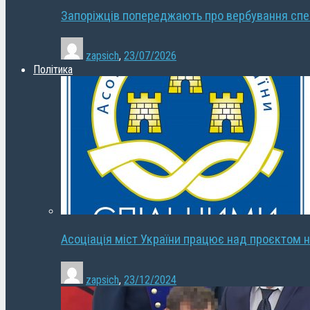
Запоріжців попереджають про вербування сп
zapsich
,
23/07/2026
Політика
Асоціація міст України працює над проєктом н
zapsich
,
23/12/2024