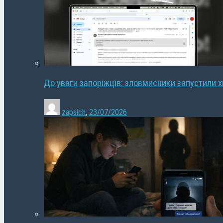
До уваги запоріжців: зловмисники запустили 
zapsich
,
23/07/2026