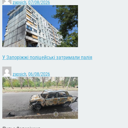
zapsich
,
07/08/2026
У Запоріжжі поліцейські затримали палія
zapsich
,
06/08/2026