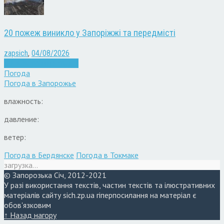
20 пожеж виникло у Запоріжжі та передмісті
zapsich
,
04/08/2026
Війна
Запоріжжя
Новини
Погода
Погода в
Запорожье
влажность:
давление:
ветер:
Погода в Бердянске
Погода в Токмаке
загрузка...
© Запорозька Січ, 2012-2021
У разі використання текстів, частин текстів та ілюстративних
матеріалів сайту sich.zp.ua гіперпосилання на матеріал є
обов'язковим
↑ Назад нагору