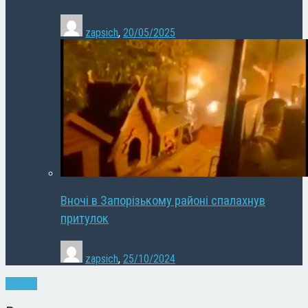
zapsich
,
20/05/2025
Вночі в Запорізькому районі спалахнув
притулок
zapsich
,
25/10/2024
Новини