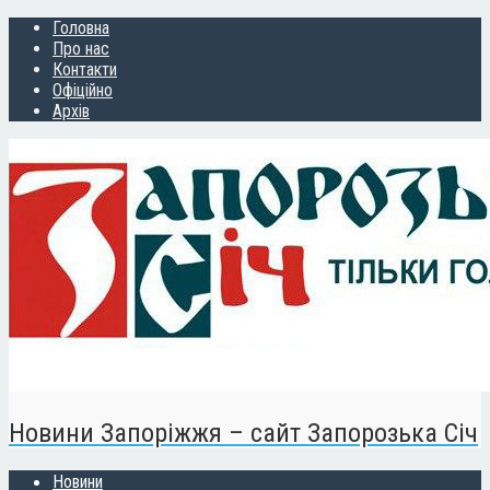
Головна
Про нас
Контакти
Офіційно
Архів
Новини Запоріжжя – сайт Запорозька Січ
Новини