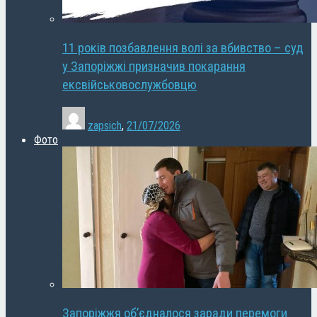
11 років позбавлення волі за вбивство – суд
у Запоріжжі призначив покарання
ексвійськовослужбовцю
zapsich
,
21/07/2026
Фото
Запоріжжя об’єдналося заради перемоги