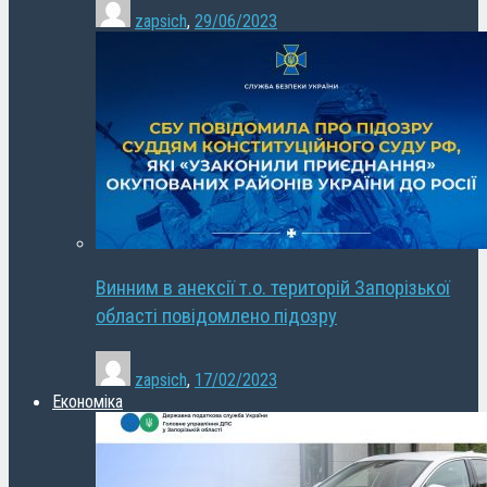
zapsich
,
29/06/2023
Винним в анексії т.о. територій Запорізької
області повідомлено підозру
zapsich
,
17/02/2023
Економіка