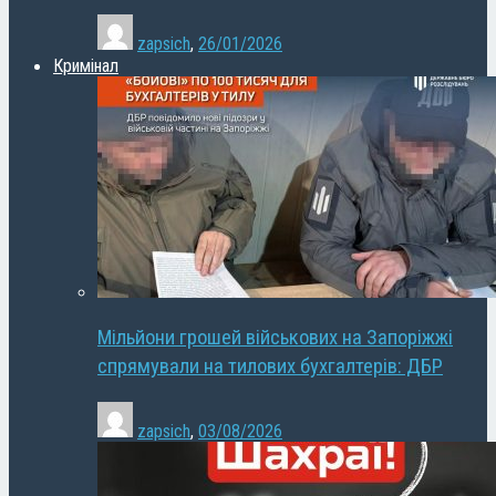
zapsich
,
26/01/2026
Кримінал
Мільйони грошей військових на Запоріжжі
спрямували на тилових бухгалтерів: ДБР
zapsich
,
03/08/2026