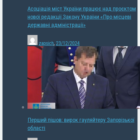
Асоціація міст України працює над проєктом
нової редакції Закону України «Про місцеві
державні адміністрації»
zapsich
,
23/12/2024
Перший пішов: вирок гауляйтеру Запорізької
області