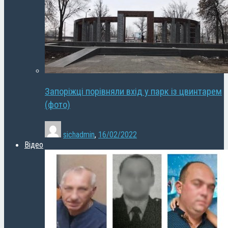
Запоріжці порівняли вхід у парк із цвинтарем
(фото)
sichadmin
,
16/02/2022
Відео