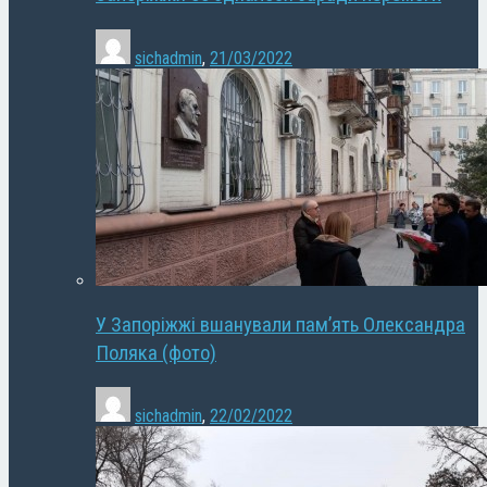
sichadmin
,
21/03/2022
У Запоріжжі вшанували пам’ять Олександра
Поляка (фото)
sichadmin
,
22/02/2022