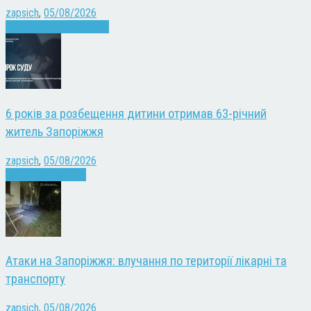
zapsich
,
05/08/2026
Війна
Запоріжжя
Новини
6 років за розбещення дитини отримав 63-річний
житель Запоріжжя
zapsich
,
05/08/2026
Запоріжжя
Новини
Атаки на Запоріжжя: влучання по території лікарні та
транспорту
zapsich
,
05/08/2026