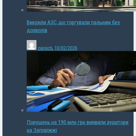
Викрили АЗС, що торгували пальним без
дозволів
zapsich
,
10/02/2026
Порушень на 190 млн грн виявили аудитори
на Запоріжжі