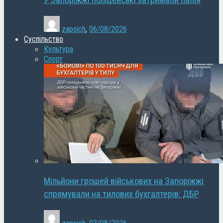
У Запоріжжі поліцейські затримали палія
zapsich
,
06/08/2026
Суспільство
Культура
Спорт
Мільйони грошей військових на Запоріжжі
спрямували на тилових бухгалтерів: ДБР