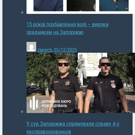
15 років позбавлення волі – вироки
зрадникам на Запоріжжі
zapsich
,
05/12/2025
У суд Запоріжжя спрямували справу 4-х
експравоохоронців