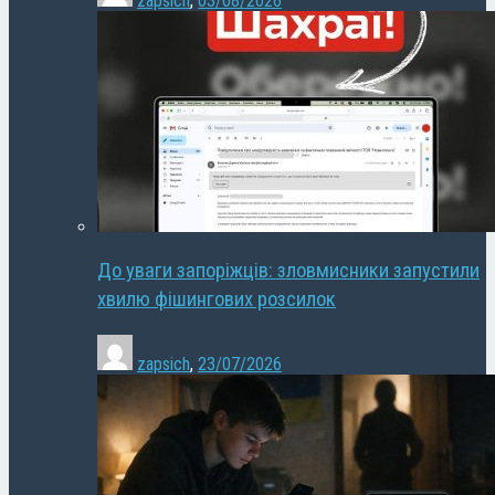
zapsich
,
03/08/2026
До уваги запоріжців: зловмисники запустили
хвилю фішингових розсилок
zapsich
,
23/07/2026