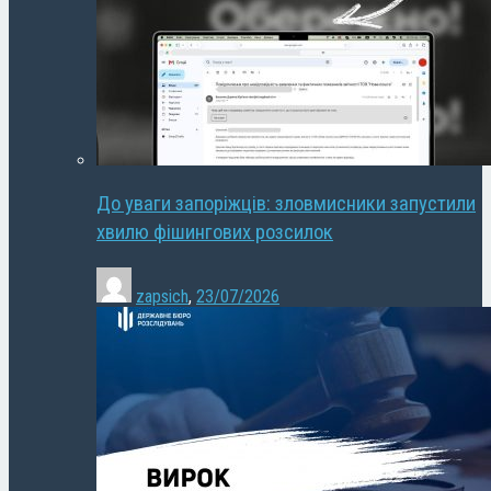
До уваги запоріжців: зловмисники запустили
хвилю фішингових розсилок
zapsich
,
23/07/2026