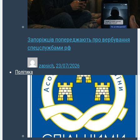
Запоріжців попереджають про вербування
спецслужбами рф
zapsich
,
23/07/2026
Політика