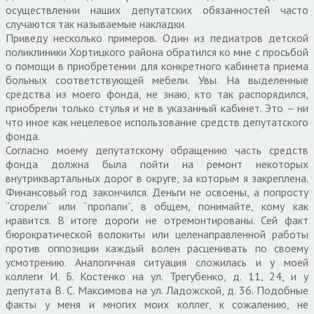
осуществлении наших депутатских обязанностей часто
случаются так называемые накладки.
Приведу несколько примеров. Один из педиатров детской
поликлиники Хортицкого района обратился ко мне с просьбой
о помощи в приобретении для конкретного кабинета приема
больных соответствующей мебели. Увы. На выделенные
средства из моего фонда, не знаю, кто так распорядился,
приобрели только стулья и не в указанный кабинет. Это – ни
что иное как нецелевое использование средств депутатского
фонда.
Согласно моему депутатскому обращению часть средств
фонда должна была пойти на ремонт некоторых
внутриквартальных дорог в округе, за которым я закреплена.
Финансовый год закончился. Деньги не освоены, а попросту
“сгорели” или “пропали”, в общем, понимайте, кому как
нравится. В итоге дороги не отремонтированы. Сей факт
бюрократической волокиты или целенаправленной работы
против оппозиции каждый волен расценивать по своему
усмотрению. Аналогичная ситуация сложилась и у моей
коллеги И. Б. Костенко на ул. Трегубенко, д. 11, 24, и у
депутата В. С. Максимова на ул. Ладожской, д. 36. Подобные
факты у меня и многих моих коллег, к сожалению, не