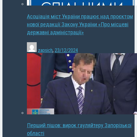
Асоціація міст України працює над проєктом
нової редакції Закону України «Про місцеві
державні адміністрації»
zapsich
,
23/12/2024
Перший пішов: вирок гауляйтеру Запорізької
області