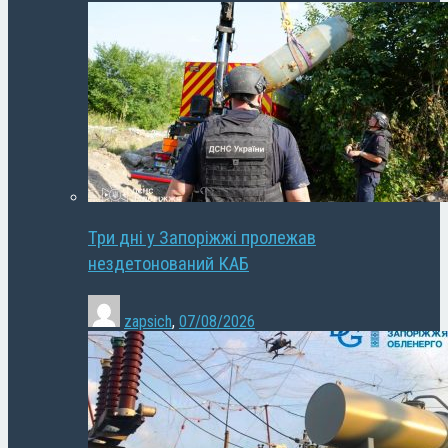
Три дні у Запоріжжі пролежав
нездетонований КАБ
zapsich
,
07/08/2026