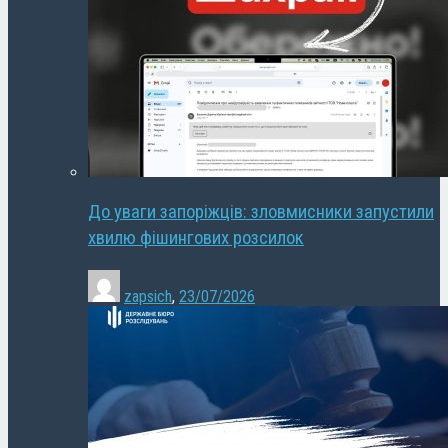
До уваги запоріжців: зловмисники запустили
хвилю фішингових розсилок
zapsich
,
23/07/2026