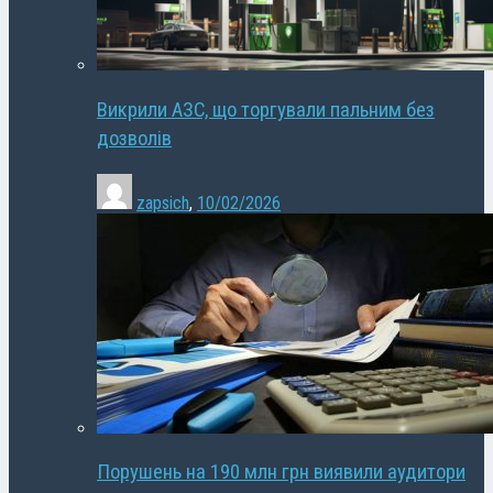
Викрили АЗС, що торгували пальним без
дозволів
zapsich
,
10/02/2026
Порушень на 190 млн грн виявили аудитори