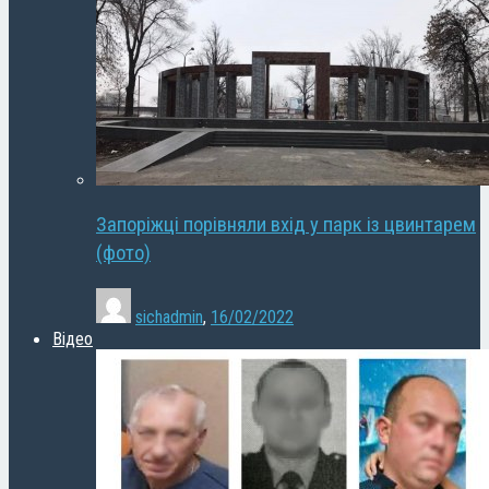
Запоріжці порівняли вхід у парк із цвинтарем
(фото)
sichadmin
,
16/02/2022
Відео