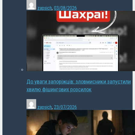
zapsich
,
03/08/2026
До уваги запоріжців: зловмисники запустили
хвилю фішингових розсилок
zapsich
,
23/07/2026