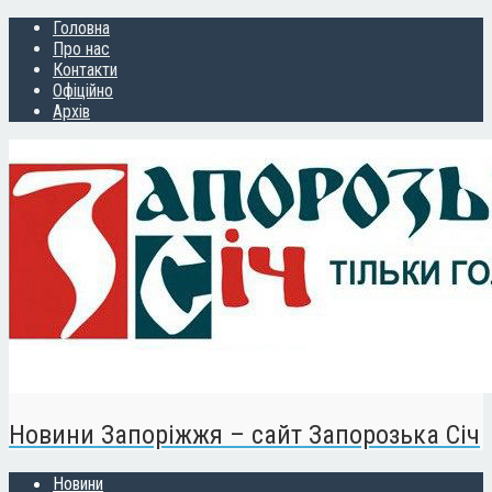
Головна
Про нас
Контакти
Офіційно
Архів
Новини Запоріжжя – сайт Запорозька Січ
Новини