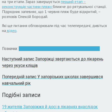
на три етапи. Зараз завершується
перший етап –
реконструкція частини пляжу
ближче до рятувальної станції.
Підрядник запевняє, що 1 червня пляж буде відкритий, –
розповів Олексій Бородай.
Які ще питання обговорювали під час телепередачі, дивіться
на
відео
.
Позначки:
Аеропорт
Запоріжжя
лічильники
пляж
телепрограма
Наступний запис
Запоріжці звертаються до лікарень
через укуси кліщів
Попередній запис
У запорізьких школах завершився
навчальний рік
Подібні записи
19 жителів Запоріжжя й досі в лікарнях внаслідок