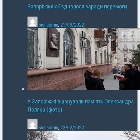
Запоріжжя об’єдналося заради перемоги
sichadmin
,
21/03/2022
У Запоріжжі вшанували пам’ять Олександра
Поляка (фото)
sichadmin
,
22/02/2022