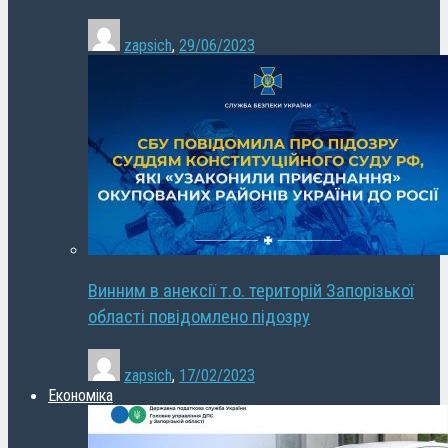
zapsich
,
29/06/2023
Винним в анексії т.о. територій Запорізької
області повідомлено підозру
zapsich
,
17/02/2023
Економіка