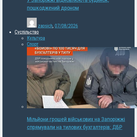
У Запоріжжі відновлюють будинок,
пошкоджений дроном
zapsich
,
07/08/2026
Суспільство
Культура
Спорт
Мільйони грошей військових на Запоріжжі
спрямували на тилових бухгалтерів: ДБР