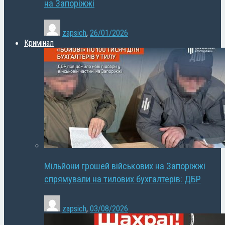
на Запоріжжі
zapsich
,
26/01/2026
Кримінал
Мільйони грошей військових на Запоріжжі
спрямували на тилових бухгалтерів: ДБР
zapsich
,
03/08/2026