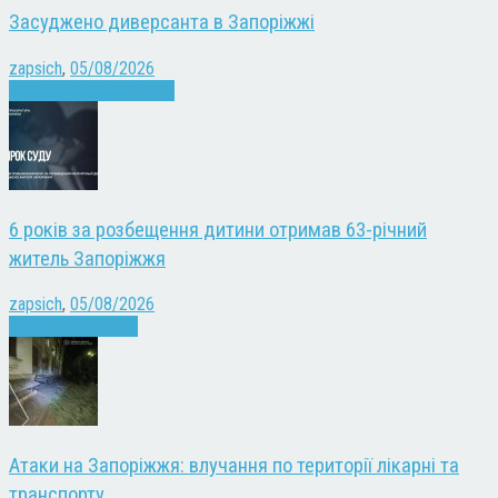
Засуджено диверсанта в Запоріжжі
zapsich
,
05/08/2026
Війна
Запоріжжя
Новини
6 років за розбещення дитини отримав 63-річний
житель Запоріжжя
zapsich
,
05/08/2026
Запоріжжя
Новини
Атаки на Запоріжжя: влучання по території лікарні та
транспорту