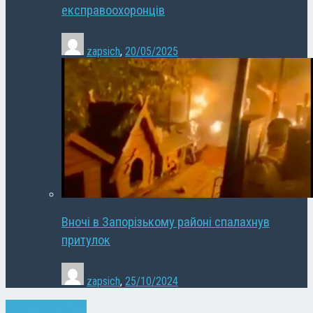
експравоохоронців
zapsich
,
20/05/2025
Вночі в Запорізькому районі спалахнув
притулок
zapsich
,
25/10/2024
Запоріжжя
Новини