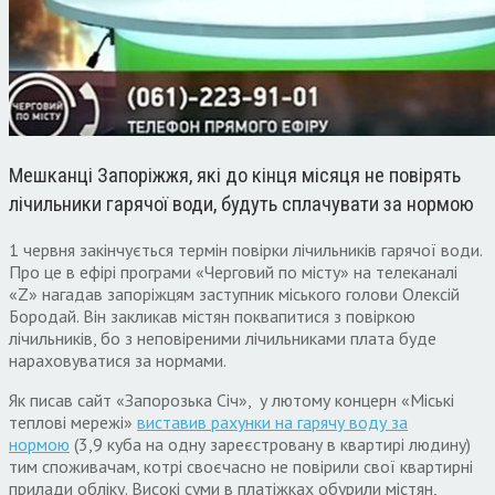
Мешканці Запоріжжя, які до кінця місяця не повірять
лічильники гарячої води, будуть сплачувати за нормою
1 червня закінчується термін повірки лічильників гарячої води.
Про це в ефірі програми «Черговий по місту» на телеканалі
«Z» нагадав запоріжцям заступник міського голови Олексій
Бородай. Він закликав містян поквапитися з повіркою
лічильників, бо з неповіреними лічильниками плата буде
нараховуватися за нормами.
Як писав сайт «Запорозька Січ», у лютому концерн «Міські
теплові мережі»
виставив рахунки на гарячу воду за
нормою
(3,9 куба на одну зареєстровану в квартирі людину)
тим споживачам, котрі своєчасно не повірили свої квартирні
прилади обліку. Високі суми в платіжках обурили містян,