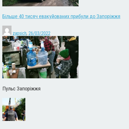
Більше 40 тисяч евакуйованих прибули до Запоріжжя
zapsich
,
26/03/2022
Пульс Запоріжжя