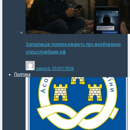
Запоріжців попереджають про вербування
спецслужбами рф
zapsich
,
23/07/2026
Політика