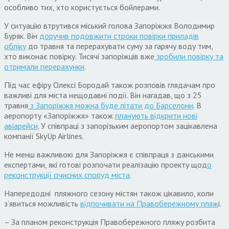
особливо тих, хто користується бойлерами.
У ситуацію втрутився міський голова Запоріжжя Володимир
Буряк. Він
доручив подовжити строки повірки приладів
обліку
до травня та перерахувати суму за гарячу воду тим,
хто виконає повірку. Тисячі запоріжців вже
зробили повірку та
отримали перерахунки
.
Під час ефіру Олексі Бородай також розповів глядачам про
важливі для міста нещодавні події. Він нагадав, що з 25
травня
з Запоріжжя можна буде літати до Барселони
. В
аеропорту «Запоріжжя» також
планують відкрити нові
авіарейси
. У співпраці з запорізьким аеропортом зацікавлена
компанії SkyUp Airlines.
Не менш важливою для Запоріжжя є співпраця з данськими
експертами, які готові розпочати реалізацію проекту щод
о
реконструкції очисних споруд міста
.
Напередодні пляжного сезону містян також цікавило, коли
з’явиться можливість
відпочивати на Правобережному пляж
і.
– За планом реконструкція Правобережного пляжу розбита