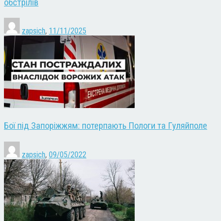
обстрілів
zapsich
,
11/11/2025
Бої під Запоріжжям: потерпають Пологи та Гуляйполе
zapsich
,
09/05/2022