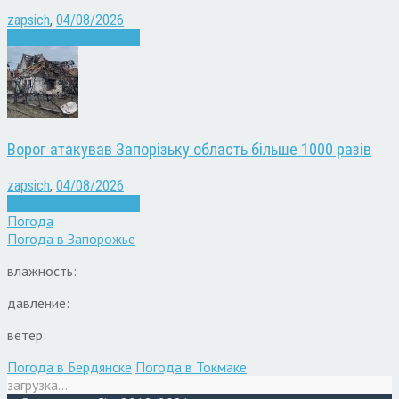
zapsich
,
04/08/2026
Війна
Запоріжжя
Новини
Ворог атакував Запорізьку область більше 1000 разів
zapsich
,
04/08/2026
Війна
Запоріжжя
Новини
Погода
Погода в
Запорожье
влажность:
давление:
ветер:
Погода в Бердянске
Погода в Токмаке
загрузка...