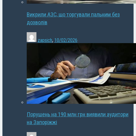
Викрили АЗС, що торгували пальним без
дозволів
zapsich
,
10/02/2026
Порушень на 190 млн грн виявили аудитори
на Запоріжжі