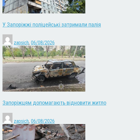
У Запоріжжі поліцейські затримали палія
zapsich
,
06/08/2026
Запоріжцям допомагають відновити житло
zapsich
,
06/08/2026