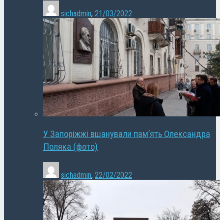
sichadmin
,
21/03/2022
У Запоріжжі вшанували пам’ять Олександра
Поляка (фото)
sichadmin
,
22/02/2022