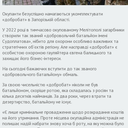
Окупанти безуспішно намагаються укомплектувати
«добробат» в Запорізькій області.
У 2022 році в тимчасово окупованому Мелітополі загарбники
створили так званий «добровольчий батальйон імені
Судоплатова», нібито для охорони особливо важливих та
стратегічних об’єктів регіону. Але насправді «добробат» є
особистою охороною гауляйтера євгена балицького та
захищає його бізнес-інтереси.
На сьогодні бажаючих вступити до так званого
«добровольчого батальйону» обмаль.
За своєю чисельністю «добробат» ніколи не був
батальйоном, скоріше ротою, яка складалась з росіян та
кілька десятків найманців. За два роки, через втрати та
дезертирство, батальйону не існує.
«Є лише кримінальне провадження щодо розкрадання коштів
на його утримання. Проте місцева окупаційна адміністрація не
полишає надій набрати знову хоча б роту, на яку можна було