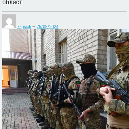
області
zapsich
—
26/08/2024