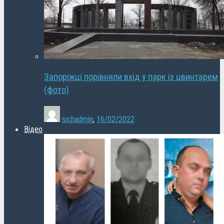
Запоріжці порівняли вхід у парк із цвинтарем
(фото)
sichadmin
,
16/02/2022
Відео