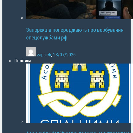
Запоріжців попереджають про вербування
спецслужбами рф
zapsich
,
23/07/2026
Політика