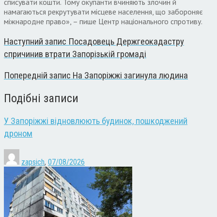
списувати кошти. Тому окупанти вчиняють злочин й
намагаються рекрутувати місцеве населення, що забороняє
міжнародне право», – пише Центр національного спротиву.
Наступний запис
Посадовець Держгеокадастру
спричинив втрати Запорізькій громаді
Попередній запис
На Запоріжжі загинула людина
Подібні записи
У Запоріжжі відновлюють будинок, пошкоджений
дроном
zapsich
,
07/08/2026