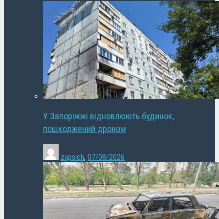
У Запоріжжі відновлюють будинок,
пошкоджений дроном
zapsich
,
07/08/2026