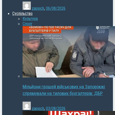
zapsich
,
06/08/2026
Суспільство
Культура
Спорт
Мільйони грошей військових на Запоріжжі
спрямували на тилових бухгалтерів: ДБР
zapsich
,
03/08/2026