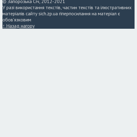
© Запорозька Січ, 2012-2021
У разі використання текстів, частин текстів та ілюстративних
матеріалів сайту sich.zp.ua гіперпосилання на матеріал є
обов'язковим
↑ Назад нагору