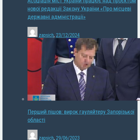
Асоціація міст України працює над проєктом
нової редакції Закону України «Про місцеві
державні адміністрації»
zapsich
,
23/12/2024
Перший пішов: вирок гауляйтеру Запорізької
області
zapsich
,
29/06/2023