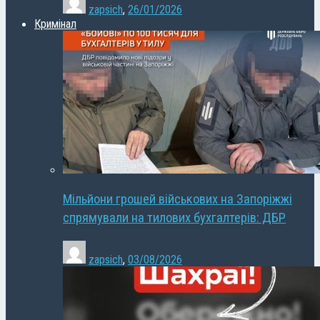
zapsich
,
26/01/2026
Кримінал
Мільйони грошей військових на Запоріжжі
спрямували на тилових бухгалтерів: ДБР
zapsich
,
03/08/2026