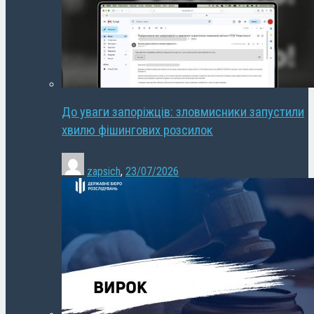
До уваги запоріжців: зловмисники запустили
хвилю фішингових розсилок
zapsich
,
23/07/2026