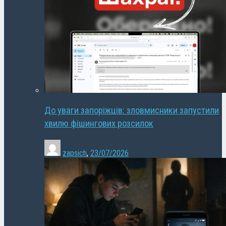
До уваги запоріжців: зловмисники запустили
хвилю фішингових розсилок
zapsich
,
23/07/2026