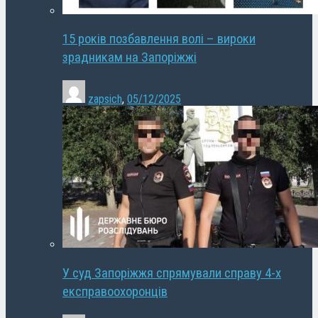
15 років позбавлення волі – вироки
зрадникам на Запоріжжі
zapsich
,
05/12/2025
У суд Запоріжжя спрямували справу 4-х
експравоохоронців