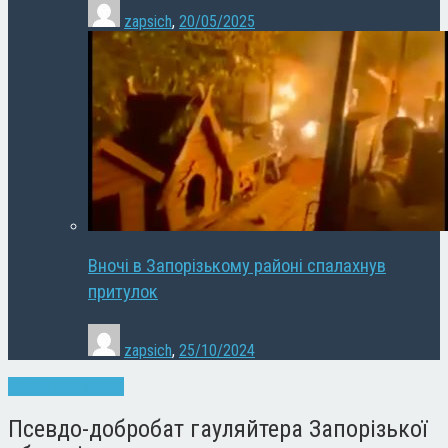
zapsich
,
20/05/2025
Вночі в Запорізькому районі спалахнув
притулок
zapsich
,
25/10/2024
Запоріжжя
Новини
Псевдо-добробат гауляйтера Запорізької