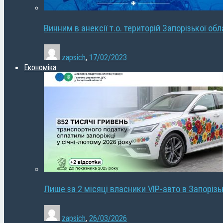
Винним в анексії т.о. територій Запорізької об
zapsich
,
17/02/2023
Економіка
Лише за 2 місяці власники VIP-авто в Запорізь
zapsich
,
26/03/2026