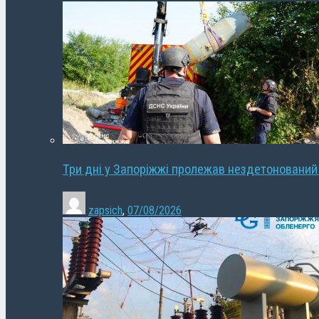
Три дні у Запоріжжі пролежав нездетонований
zapsich
,
07/08/2026