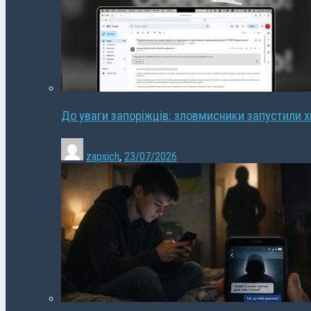
До уваги запоріжців: зловмисники запустили 
zapsich
,
23/07/2026