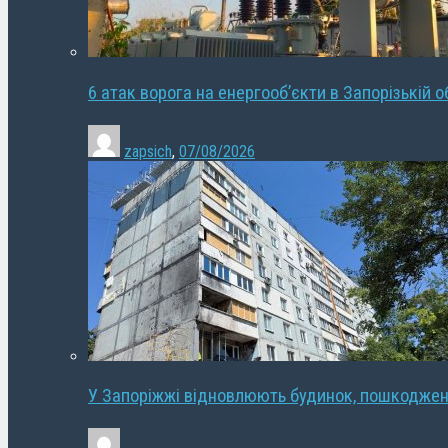
6 атак ворога на енергооб’єкти в Запорізькій о
zapsich
,
07/08/2026
У Запоріжжі відновлюють будинок, пошкодже