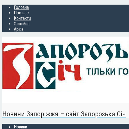
Головна
Про нас
Контакти
Офіційно
Архів
Новини Запоріжжя – сайт Запорозька Січ
Новини