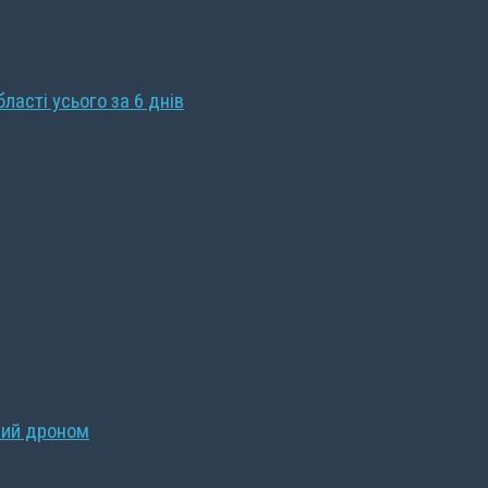
бласті усього за 6 днів
ний дроном