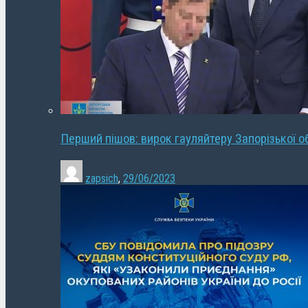
Перший пішов: вирок гауляйтеру Запорізької о
zapsich
,
29/06/2023