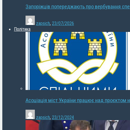
Запоріжців попереджають про вербування сп
zapsich
,
23/07/2026
Політика
Асоціація міст України працює над проєктом н
zapsich
,
23/12/2024