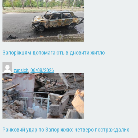
Запоріжцям допомагають відновити житло
zapsich
,
06/08/2026
Ранковий удар по Запоріжжю: четверо постраждалих