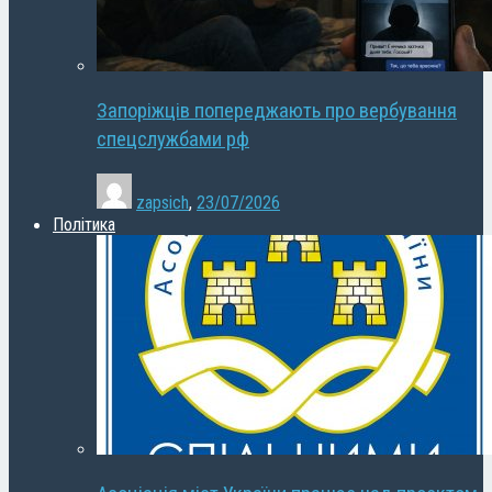
Запоріжців попереджають про вербування
спецслужбами рф
zapsich
,
23/07/2026
Політика