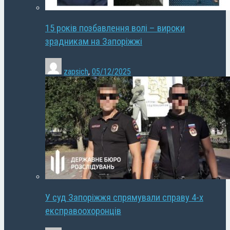
15 років позбавлення волі – вироки
зрадникам на Запоріжжі
zapsich
,
05/12/2025
У суд Запоріжжя спрямували справу 4-х
експравоохоронців