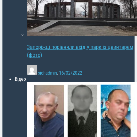
Запоріжці порівняли вхід у парк із цвинтарем
(фото)
sichadmin
,
16/02/2022
Відео