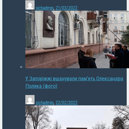
sichadmin
,
21/03/2022
У Запоріжжі вшанували пам’ять Олександра
Поляка (фото)
sichadmin
,
22/02/2022