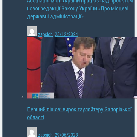
Асоціація міст України працює над проєктом
нової редакції Закону України «Про місцеві
державні адміністрації»
zapsich
,
23/12/2024
Перший пішов: вирок гауляйтеру Запорізької
області
zapsich
,
29/06/2023