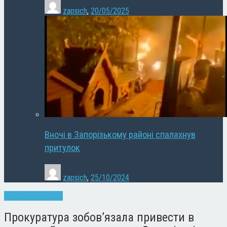
zapsich
,
20/05/2025
Вночі в Запорізькому районі спалахнув
притулок
zapsich
,
25/10/2024
Запоріжжя
Новини
Прокуратура зобов’язала привести в