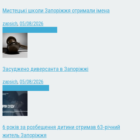
Мистецькі школи Запоріжжя отримали імена
zapsich
,
05/08/2026
Запоріжжя
Культура
Новини
Засуджено диверсанта в Запоріжжі
zapsich
,
05/08/2026
Війна
Запоріжжя
Новини
6 років за розбещення дитини отримав 63-річний
житель Запоріжжя