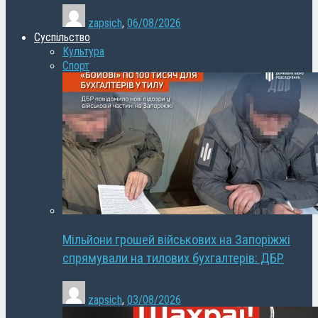
zapsich
,
06/08/2026
Суспільство
Культура
Спорт
Мільйони грошей військових на Запоріжжі
спрямували на тилових бухгалтерів: ДБР
zapsich
,
03/08/2026