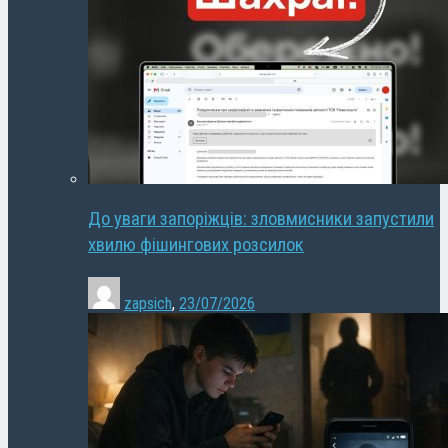
До уваги запоріжців: зловмисники запустили
хвилю фішингових розсилок
zapsich
,
23/07/2026