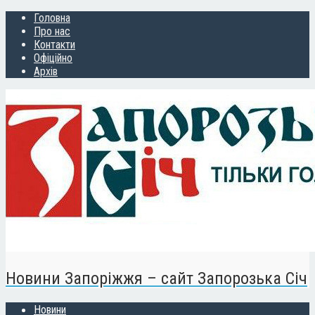
Головна
Про нас
Контакти
Офіційно
Архів
Новини Запоріжжя – сайт Запорозька Січ
Новини