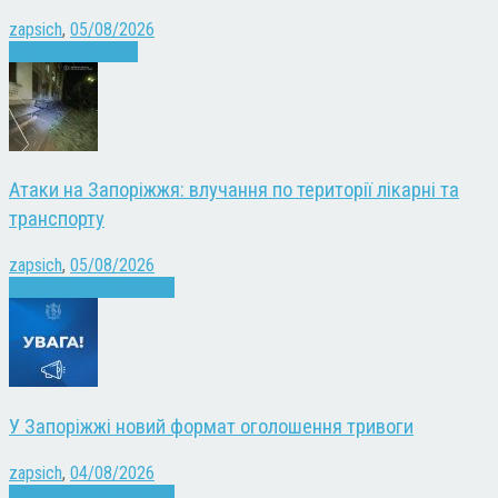
zapsich
,
05/08/2026
Запоріжжя
Новини
Атаки на Запоріжжя: влучання по території лікарні та
транспорту
zapsich
,
05/08/2026
Війна
Запоріжжя
Новини
У Запоріжжі новий формат оголошення тривоги
zapsich
,
04/08/2026
Війна
Запоріжжя
Новини