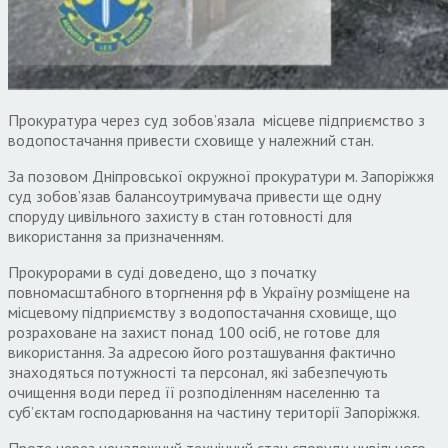
​​Прокуратура через суд зобов’язала місцеве підприємство з
водопостачання привести сховище у належний стан.
За позовом Дніпровської окружної прокуратури м. Запоріжжя
суд зобов’язав балансоутримувача привести ще одну
споруду цивільного захисту в стан готовності для
використання за призначенням.
Прокурорами в суді доведено, що з початку
повномасштабного вторгнення рф в Україну розміщене на
місцевому підприємству з водопостачання сховище, що
розраховане на захист понад 100 осіб, не готове для
використання. За адресою його розташування фактично
знаходяться потужності та персонал, які забезпечують
очищення води перед її розподіленням населенню та
суб’єктам господарювання на частину території Запоріжжя.
Проте через неналежний технічний стан споруди цивільного