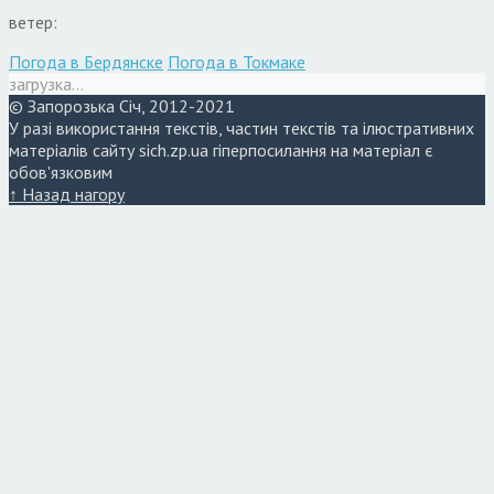
ветер:
Погода в Бердянске
Погода в Токмаке
загрузка...
© Запорозька Січ, 2012-2021
У разі використання текстів, частин текстів та ілюстративних
матеріалів сайту sich.zp.ua гіперпосилання на матеріал є
обов'язковим
↑ Назад нагору