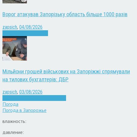
Ворог атакував Запорізьку область більше 1000 разів
zapsich
,
04/08/2026
Війна
Запоріжжя
Новини
Мільйони грошей військових на Запоріжжі спрямували
на тилових бухгалтерів: ДБР
zapsich
,
03/08/2026
Війна
Запоріжжя
Кримінал
Новини
Погода
Погода в
Запорожье
влажность:
давление: