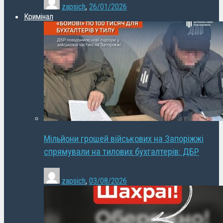
zapsich
,
26/01/2026
Кримінал
Мільйони грошей військових на Запоріжжі
спрямували на тилових бухгалтерів: ДБР
zapsich
,
03/08/2026