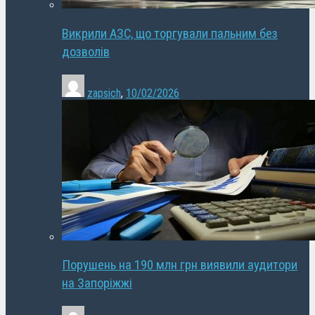
Викрили АЗС, що торгували пальним без
дозволів
zapsich
,
10/02/2026
Порушень на 190 млн грн виявили аудитори
на Запоріжжі