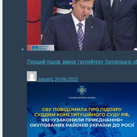
Перший пішов: вирок гауляйтеру Запорізької о
zapsich
,
29/06/2023