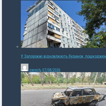
У Запоріжжі відновлюють будинок, пошкодже
zapsich
,
07/08/2026