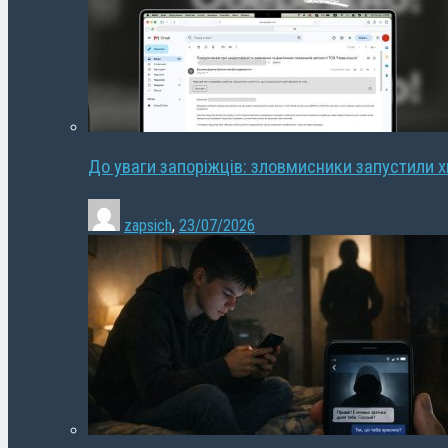
До уваги запоріжців: зловмисники запустили 
zapsich
,
23/07/2026