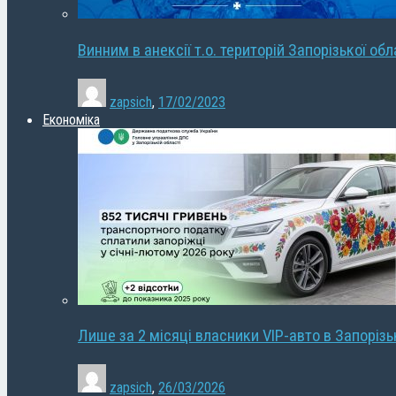
Винним в анексії т.о. територій Запорізької об
zapsich
,
17/02/2023
Економіка
Лише за 2 місяці власники VIP-авто в Запорізь
zapsich
,
26/03/2026