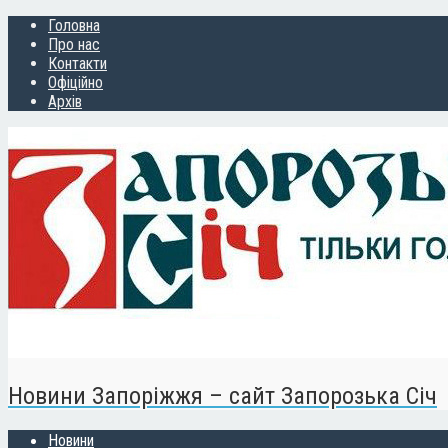
Головна
Про нас
Контакти
Офіційно
Архів
Новини Запоріжжя – сайт Запорозька Січ
Новини