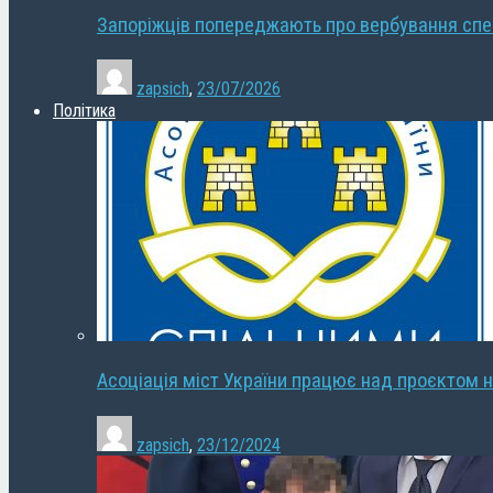
Запоріжців попереджають про вербування сп
zapsich
,
23/07/2026
Політика
Асоціація міст України працює над проєктом н
zapsich
,
23/12/2024