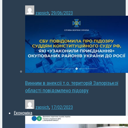
zapsich
,
29/06/2023
Винним в анексії т.о. територій Запорізької
області повідомлено підозру
zapsich
,
17/02/2023
Економіка