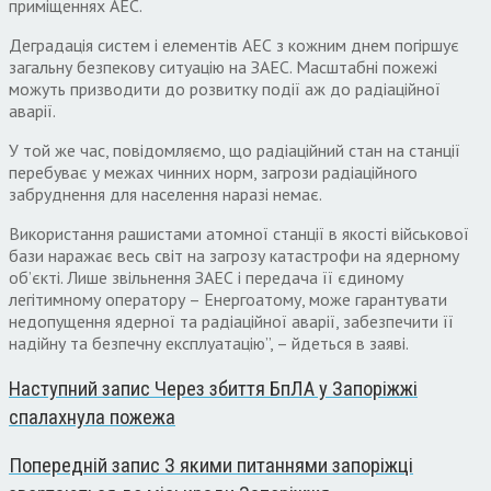
приміщеннях АЕС.
Деградація систем і елементів АЕС з кожним днем погіршує
загальну безпекову ситуацію на ЗАЕС. Масштабні пожежі
можуть призводити до розвитку події аж до радіаційної
аварії.
У той же час, повідомляємо, що радіаційний стан на станції
перебуває у межах чинних норм, загрози радіаційного
забруднення для населення наразі немає.
Використання рашистами атомної станції в якості військової
бази наражає весь світ на загрозу катастрофи на ядерному
обʼєкті. Лише звільнення ЗАЕС і передача її єдиному
легітимному оператору – Енергоатому, може гарантувати
недопущення ядерної та радіаційної аварії, забезпечити її
надійну та безпечну експлуатацію”, – йдеться в заяві.
Наступний запис
Через збиття БпЛА у Запоріжжі
спалахнула пожежа
Попередній запис
З якими питаннями запоріжці