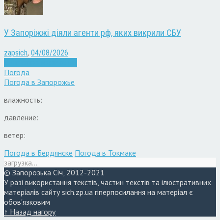
У Запоріжжі діяли агенти рф, яких викрили СБУ
zapsich
,
04/08/2026
Війна
Запоріжжя
Новини
Погода
Погода в
Запорожье
влажность:
давление:
ветер:
Погода в Бердянске
Погода в Токмаке
загрузка...
© Запорозька Січ, 2012-2021
У разі використання текстів, частин текстів та ілюстративних
матеріалів сайту sich.zp.ua гіперпосилання на матеріал є
обов'язковим
↑ Назад нагору