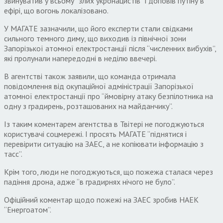
звинуватив у всьому “злих укронацистів” і доповів путіну в
ефірі, що вогонь локалізовано.
У МАГАТЕ зазначили, що його експерти стали свідками
сильного темного диму, що виходив із північної зони
Запорізької атомної електростанції після “численних вибухів”,
які пролунали напередодні в неділю ввечері.
В агентстві також заявили, що команда отримала
повідомлення від окупаційної адміністрації Запорізької
атомної електростанції про “ймовірну атаку безпілотника на
одну з градирень, розташованих на майданчику”.
Із таким коментарем агентства в Твітері не погоджуються
користувачі соцмережі. І просять МАГАТЕ “піднятися і
перевірити ситуацію на ЗАЕС, а не копіювати інформацію з
тасс”.
Крім того, люди не погоджуються, що пожежа сталася через
падіння дрона, адже “в градирнях нічого не було”.
Офіційний коментар щодо пожежі на ЗАЕС зробив НАЕК
“Енергоатом”.