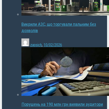
Викрили АЗС, що торгували пальним без
дозволів
zapsich
,
10/02/2026
Порушень на 190 млн грн виявили аудитори