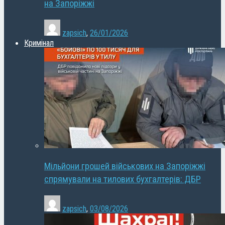
на Запоріжжі
zapsich
,
26/01/2026
Кримінал
Мільйони грошей військових на Запоріжжі
спрямували на тилових бухгалтерів: ДБР
zapsich
,
03/08/2026