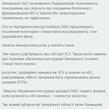
Запорізької АЕС не виявлено. Радіонуклідів техногенного
походження, що свідчать про порушення безпечного
функціонування АЕС в Україні або транскордонне
перенесення, не зафіксовано.
Пости Укргідрометцентру поблизу ЗАЕС продовжують
посилений моніторинг і оперативно відслідковують стан
радіаційного фону.
Україна звинуватила росію у підпалі станції.
Тим часом у рф брешуть про обстріл ЗСУ. Також росія заявила
про можливе обвалення конструкцій Запорізької атомної
станції після пожежі.
росатом, традиційно звинуватив ЗСУ в пожежі на АЕС,
повідомивши, нібито загоряння було спровоковано двома
ударами БПЛА.
“Загрозу обвалення конструкції градирні ЗАЕС оцінять фахівці,
коли дозволить обстановка”, – коментує росатом.
Так званий губернатор Запорізької області євген балицький