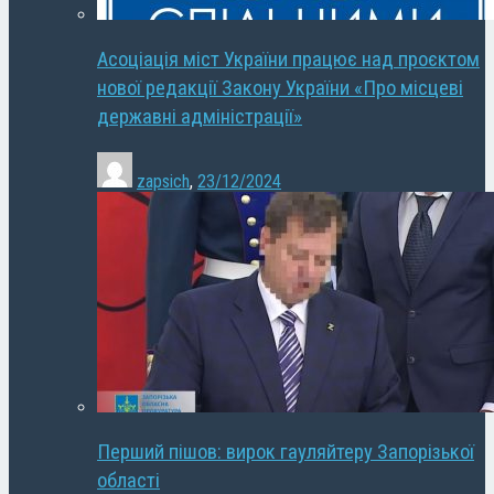
Асоціація міст України працює над проєктом
нової редакції Закону України «Про місцеві
державні адміністрації»
zapsich
,
23/12/2024
Перший пішов: вирок гауляйтеру Запорізької
області