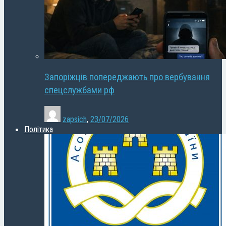
Запоріжців попереджають про вербування
спецслужбами рф
zapsich
,
23/07/2026
Політика