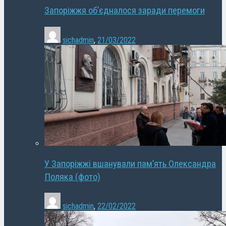
Запоріжжя об’єдналося заради перемоги
sichadmin
,
21/03/2022
У Запоріжжі вшанували пам’ять Олександра
Поляка (фото)
sichadmin
,
22/02/2022