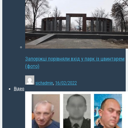
Запоріжці порівняли вхід у парк із цвинтарем
(фото)
sichadmin
,
16/02/2022
Відео