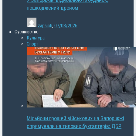
У Запоріжжі відновлюють будинок,
пошкоджений дроном
zapsich
,
07/08/2026
Суспільство
Культура
Спорт
Мільйони грошей військових на Запоріжжі
спрямували на тилових бухгалтерів: ДБР