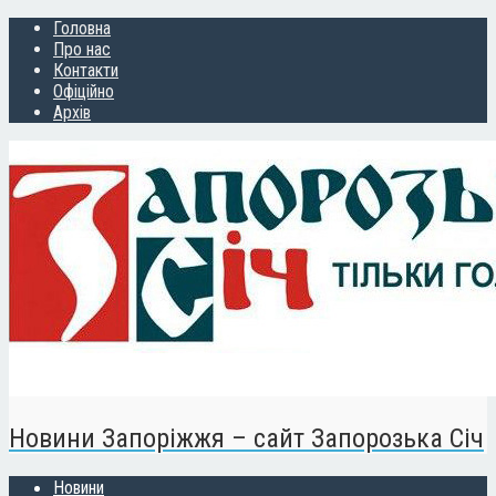
Головна
Про нас
Контакти
Офіційно
Архів
Новини Запоріжжя – сайт Запорозька Січ
Новини