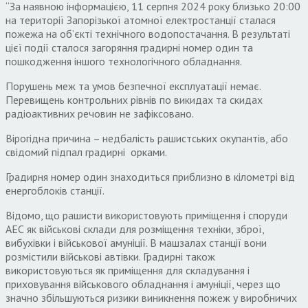
“За наявною інформацією, 11 серпня 2024 року близько 20:00
на території Запорізької атомної електростанції сталася
пожежа на обʼєкті технічного водопостачання. В результаті
цієї події сталося загоряння градирні номер один та
пошкодження іншого технологічного обладнання.
Порушень меж та умов безпечної експлуатації немає.
Перевищень контрольних рівнів по викидах та скидах
радіоактивних речовин не зафіксовано.
Вірогідна причина – недбалість рашистських окупантів, або
свідомий підпал градирні орками.
Градирня номер один знаходиться приблизно в кілометрі від
енергоблоків станції.
Відомо, що рашисти використовують приміщення і споруди
АЕС як військові склади для розміщення техніки, зброї,
вибухівки і військової амуніції. В машзалах станції вони
розмістили військові автівки. Градирні також
використовуються як приміщення для складування і
приховування військового обладнання і амуніції, через що
значно збільшуються ризики виникнення пожеж у виробничих