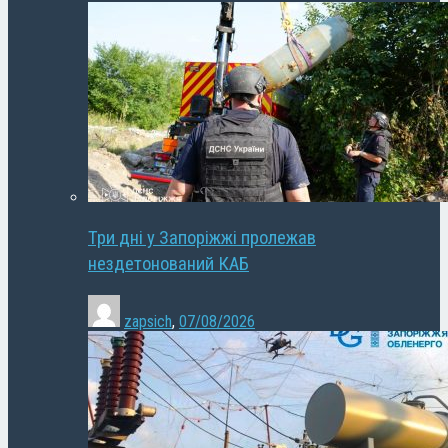
Три дні у Запоріжжі пролежав
нездетонований КАБ
zapsich
,
07/08/2026