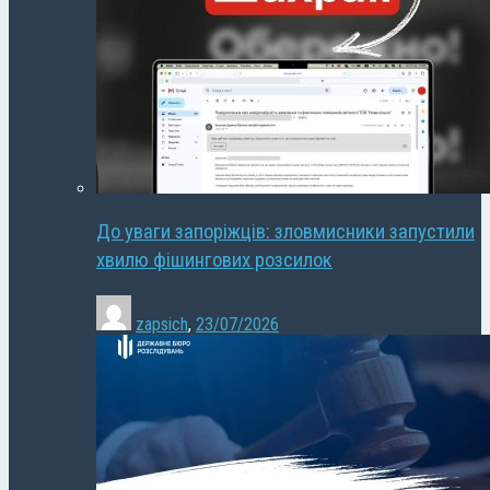
До уваги запоріжців: зловмисники запустили
хвилю фішингових розсилок
zapsich
,
23/07/2026