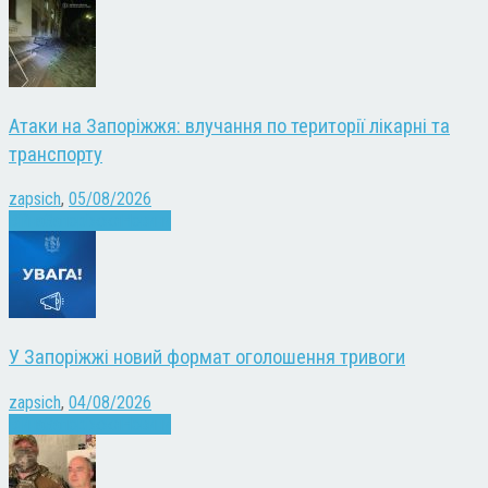
Атаки на Запоріжжя: влучання по території лікарні та
транспорту
zapsich
,
05/08/2026
Війна
Запоріжжя
Новини
У Запоріжжі новий формат оголошення тривоги
zapsich
,
04/08/2026
Війна
Запоріжжя
Новини