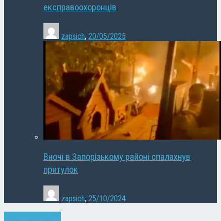
експравоохоронців
zapsich
,
20/05/2025
Вночі в Запорізькому районі спалахнув
притулок
zapsich
,
25/10/2024
Запоріжжя
Новини