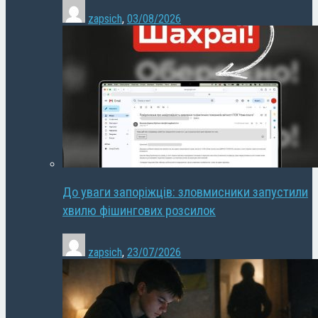
zapsich
,
03/08/2026
До уваги запоріжців: зловмисники запустили
хвилю фішингових розсилок
zapsich
,
23/07/2026