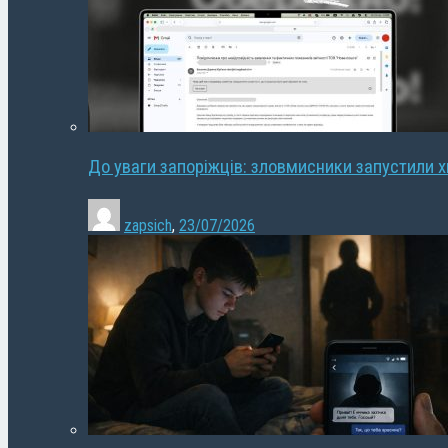
До уваги запоріжців: зловмисники запустили 
zapsich
,
23/07/2026