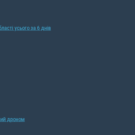
бласті усього за 6 днів
ний дроном