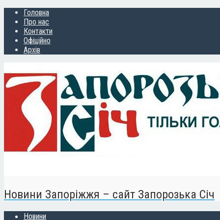
Головна
Про нас
Контакти
Офіційно
Архів
Новини Запоріжжя – сайт Запорозька Січ
Новини