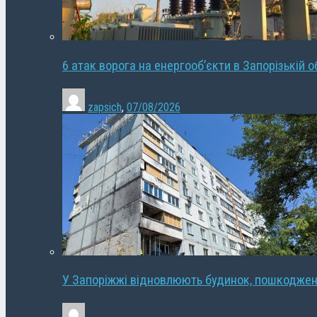
6 атак ворога на енергооб’єкти в Запорізькій о
zapsich
,
07/08/2026
У Запоріжжі відновлюють будинок, пошкодже