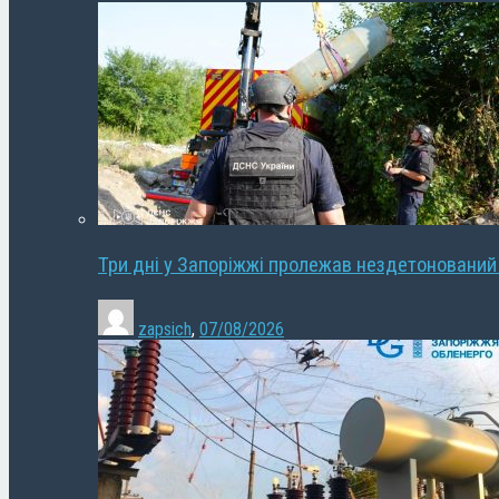
Три дні у Запоріжжі пролежав нездетонований
zapsich
,
07/08/2026