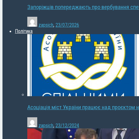
Запоріжців попереджають про вербування сп
zapsich
,
23/07/2026
Політика
Асоціація міст України працює над проєктом н
zapsich
,
23/12/2024