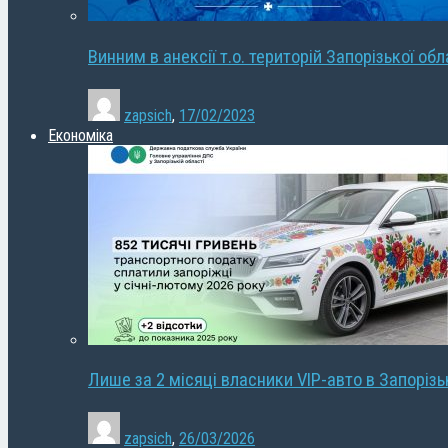
Винним в анексії т.о. територій Запорізької об
zapsich
,
17/02/2023
Економіка
Лише за 2 місяці власники VIP-авто в Запорізь
zapsich
,
26/03/2026