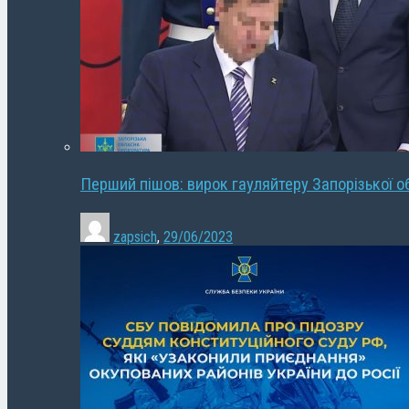
Перший пішов: вирок гауляйтеру Запорізької о
zapsich
,
29/06/2023