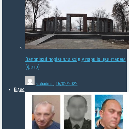
Запоріжці порівняли вхід у парк із цвинтарем
(фото)
sichadmin
,
16/02/2022
Відео