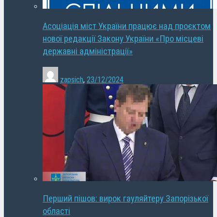
Асоціація міст України працює над проєктом
нової редакції Закону України «Про місцеві
державні адміністрації»
zapsich
,
23/12/2024
Перший пішов: вирок гауляйтеру Запорізької
області