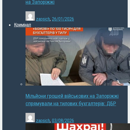
на Запоріжжі
zapsich
,
26/01/2026
Кримінал
Мільйони грошей військових на Запоріжжі
спрямували на тилових бухгалтерів: ДБР
zapsich
,
03/08/2026