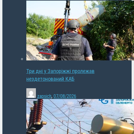
Три дні у Запоріжжі пролежав
нездетонований КАБ
zapsich
,
07/08/2026