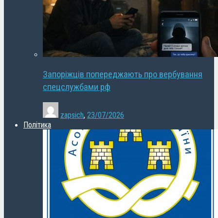
Запоріжців попереджають про вербування
спецслужбами рф
zapsich
,
23/07/2026
Політика