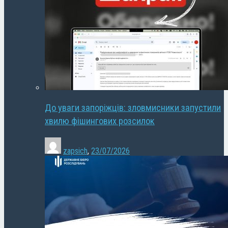
До уваги запоріжців: зловмисники запустили
хвилю фішингових розсилок
zapsich
,
23/07/2026