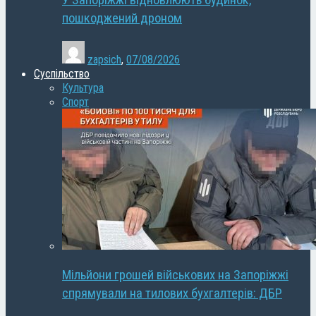
У Запоріжжі відновлюють будинок,
пошкоджений дроном
zapsich
,
07/08/2026
Суспільство
Культура
Спорт
Мільйони грошей військових на Запоріжжі
спрямували на тилових бухгалтерів: ДБР