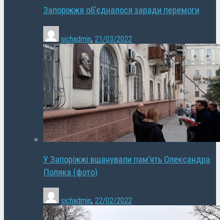
Запоріжжя об’єдналося заради перемоги
sichadmin
,
21/03/2022
У Запоріжжі вшанували пам’ять Олександра
Поляка (фото)
sichadmin
,
22/02/2022