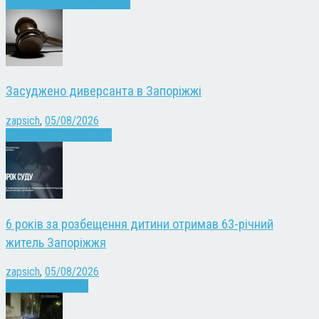
Запоріжжя
Культура
Новини
Засуджено диверсанта в Запоріжжі
zapsich
,
05/08/2026
Війна
Запоріжжя
Новини
6 років за розбещення дитини отримав 63-річний
житель Запоріжжя
zapsich
,
05/08/2026
Запоріжжя
Новини