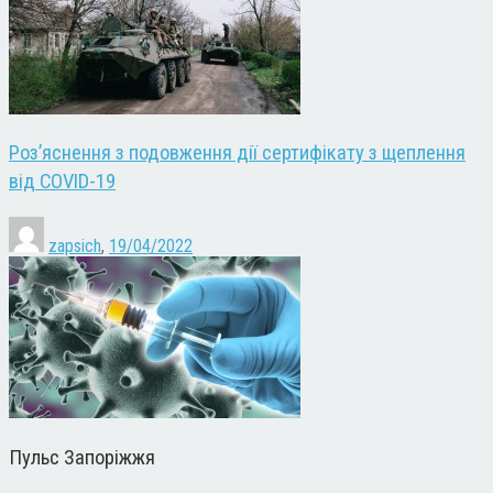
Роз’яснення з подовження дії сертифікату з щеплення
від COVID-19
zapsich
,
19/04/2022
Пульс Запоріжжя