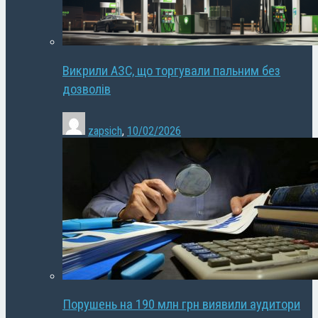
Викрили АЗС, що торгували пальним без
дозволів
zapsich
,
10/02/2026
Порушень на 190 млн грн виявили аудитори