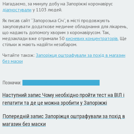
Нагадаємо, за минулу добу на Запоріжжі коронавірус
діагностували
у 1103 людей.
Як писав сайт “Запорозька Січ”, в місті продовжують
закуповувати додаткове медичне обладнання для лікарень,
що надають допомогу хворим з коронавірусом. Так,
медзаклади вже отримали 50
кисневих концентраторів.
Ще
стільки ж мають надійти незабаром.
Читайте також:
Запоріжця оштрафували за похід в магазин
без маски
Позначки:
Запоріжжя
карантин
коронавірус
локдаун
Наступний запис
Чому необхідно пройти тест на ВІЛ і
гепатити та де це можна зробити у Запоріжжі
Попередній запис
Запоріжця оштрафували за похід в
магазин без маски