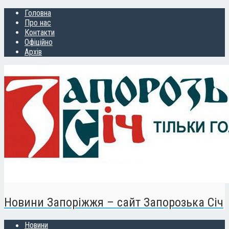
Головна
Про нас
Контакти
Офіційно
Архів
Новини Запоріжжя – сайт Запорозька Січ
Новини