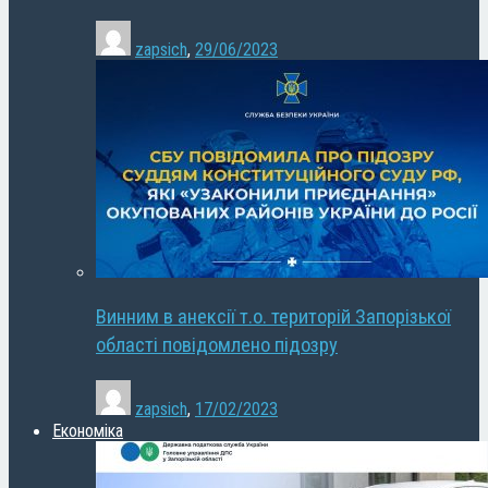
zapsich
,
29/06/2023
Винним в анексії т.о. територій Запорізької
області повідомлено підозру
zapsich
,
17/02/2023
Економіка