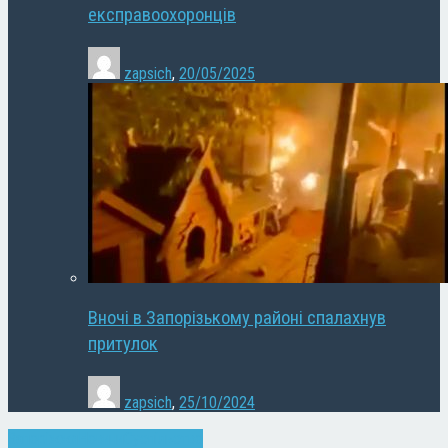
експравоохоронців
zapsich
,
20/05/2025
Вночі в Запорізькому районі спалахнув
притулок
zapsich
,
25/10/2024
Запоріжжя
Новини
Суспільство