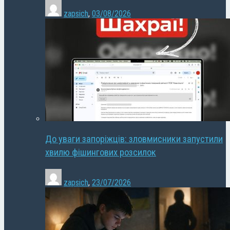
zapsich
,
03/08/2026
До уваги запоріжців: зловмисники запустили
хвилю фішингових розсилок
zapsich
,
23/07/2026