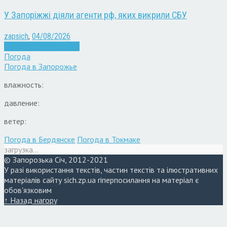
У Запоріжжі діяли агенти рф, яких викрили СБУ
zapsich
,
04/08/2026
Війна
Запоріжжя
Новини
Погода
Погода в
Запорожье
влажность:
давление:
ветер:
Погода в Бердянске
Погода в Токмаке
загрузка...
© Запорозька Січ, 2012-2021
У разі використання текстів, частин текстів та ілюстративних
матеріалів сайту sich.zp.ua гіперпосилання на матеріал є
обов'язковим
↑ Назад нагору