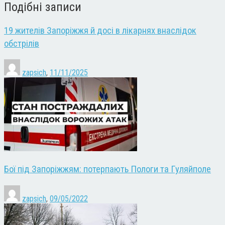
Подібні записи
19 жителів Запоріжжя й досі в лікарнях внаслідок
обстрілів
zapsich
,
11/11/2025
Бої під Запоріжжям: потерпають Пологи та Гуляйполе
zapsich
,
09/05/2022