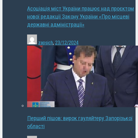
Асоціація міст України працює над проєктом
нової редакції Закону України «Про місцеві
державні адміністрації»
zapsich
,
23/12/2024
Перший пішов: вирок гауляйтеру Запорізької
області