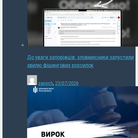
До уваги запоріжців: зловмисники запустили
хвилю фішингових розсилок
zapsich
,
23/07/2026