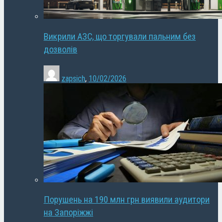
Викрили АЗС, що торгували пальним без
дозволів
zapsich
,
10/02/2026
Порушень на 190 млн грн виявили аудитори
на Запоріжжі