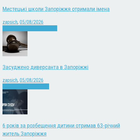
Мистецькі школи Запоріжжя отримали імена
zapsich
,
05/08/2026
Запоріжжя
Культура
Новини
Засуджено диверсанта в Запоріжжі
zapsich
,
05/08/2026
Війна
Запоріжжя
Новини
6 років за розбещення дитини отримав 63-річний
житель Запоріжжя