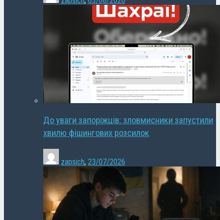
zapsich
,
03/08/2026
До уваги запоріжців: зловмисники запустили
хвилю фішингових розсилок
zapsich
,
23/07/2026