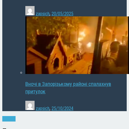
zapsich
,
20/05/2025
Вночі в Запорізькому районі спалахнув
притулок
zapsich
,
25/10/2024
Новини