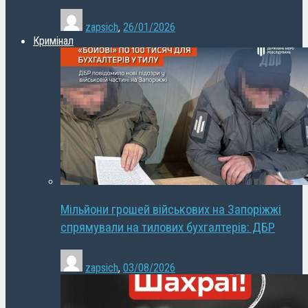
zapsich
,
26/01/2026
Кримінал
Мільйони грошей військових на Запоріжжі
спрямували на тилових бухгалтерів: ДБР
zapsich
,
03/08/2026