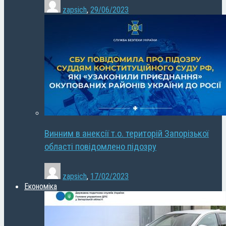
zapsich
,
29/06/2023
Винним в анексії т.о. територій Запорізької
області повідомлено підозру
zapsich
,
17/02/2023
Економіка