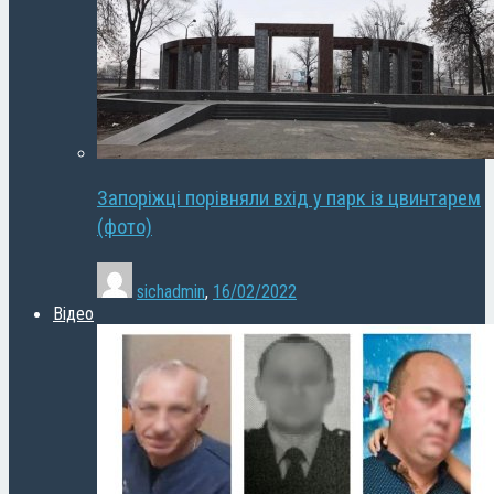
Запоріжці порівняли вхід у парк із цвинтарем
(фото)
sichadmin
,
16/02/2022
Відео