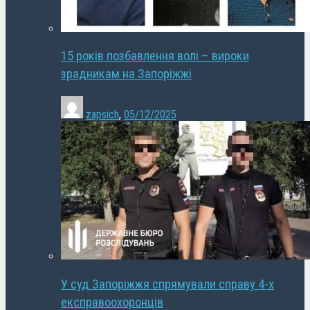
15 років позбавлення волі – вироки
зрадникам на Запоріжжі
zapsich
,
05/12/2025
У суд Запоріжжя спрямували справу 4-х
експравоохоронців