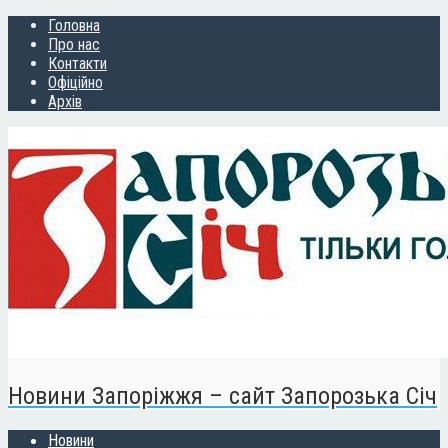
Головна
Про нас
Контакти
Офіційно
Архів
Новини Запоріжжя – сайт Запорозька Січ
Новини