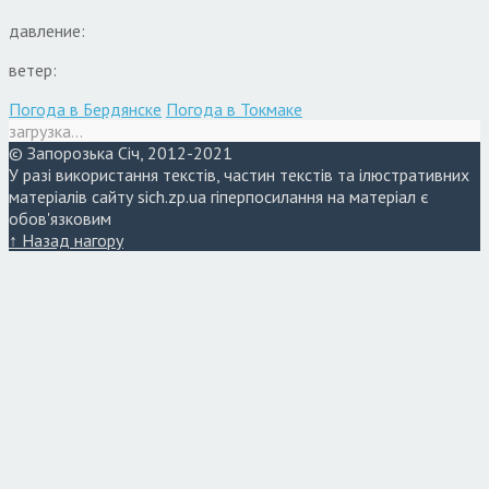
давление:
ветер:
Погода в Бердянске
Погода в Токмаке
загрузка...
© Запорозька Січ, 2012-2021
У разі використання текстів, частин текстів та ілюстративних
матеріалів сайту sich.zp.ua гіперпосилання на матеріал є
обов'язковим
↑ Назад нагору