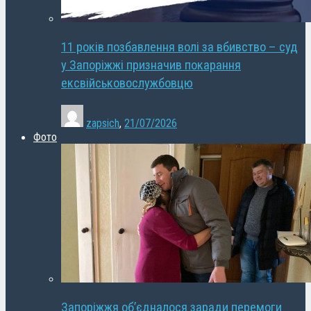
11 років позбавлення волі за вбивство – суд
у Запоріжжі призначив покарання
ексвійськовослужбовцю
zapsich
,
21/07/2026
Фото
Запоріжжя об’єдналося заради перемоги