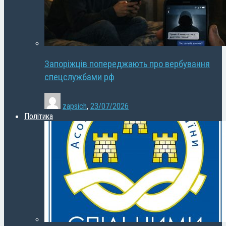
Запоріжців попереджають про вербування
спецслужбами рф
zapsich
,
23/07/2026
Політика