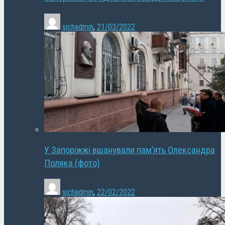
sichadmin
,
21/03/2022
У Запоріжжі вшанували пам’ять Олександра
Поляка (фото)
sichadmin
,
22/02/2022