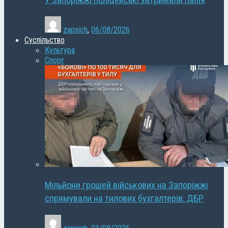
У Запоріжжі поліцейські затримали палія
zapsich
,
06/08/2026
Суспільство
Культура
Спорт
Мільйони грошей військових на Запоріжжі
спрямували на тилових бухгалтерів: ДБР