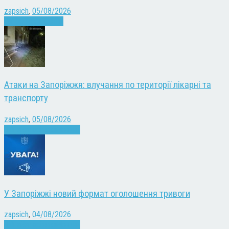
zapsich
,
05/08/2026
Запоріжжя
Новини
Атаки на Запоріжжя: влучання по території лікарні та
транспорту
zapsich
,
05/08/2026
Війна
Запоріжжя
Новини
У Запоріжжі новий формат оголошення тривоги
zapsich
,
04/08/2026
Війна
Запоріжжя
Новини