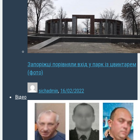
Запоріжці порівняли вхід у парк із цвинтарем
(фото)
sichadmin
,
16/02/2022
Відео