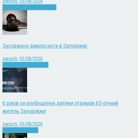
zapsich
,
05/08/2026
Запоріжжя
Культура
Новини
Засуджено диверсанта в Запоріжжі
zapsich
,
05/08/2026
Війна
Запоріжжя
Новини
6 років за розбещення дитини отримав 63-річний
житель Запоріжжя
zapsich
,
05/08/2026
Запоріжжя
Новини