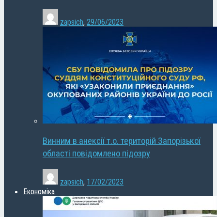
zapsich
,
29/06/2023
Винним в анексії т.о. територій Запорізької
області повідомлено підозру
zapsich
,
17/02/2023
Економіка