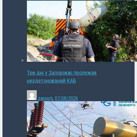
Три дні у Запоріжжі пролежав
нездетонований КАБ
zapsich
,
07/08/2026