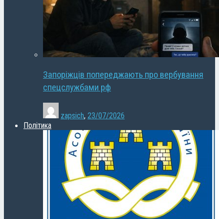
Запоріжців попереджають про вербування
спецслужбами рф
zapsich
,
23/07/2026
Політика