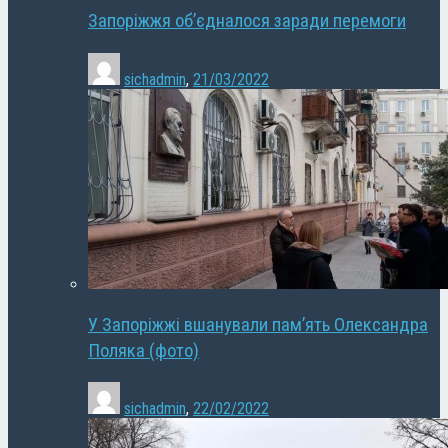
Запоріжжя об’єдналося заради перемоги
sichadmin
,
21/03/2022
У Запоріжжі вшанували пам’ять Олександра
Поляка (фото)
sichadmin
,
22/02/2022