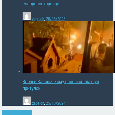
експравоохоронців
zapsich
,
20/05/2025
Вночі в Запорізькому районі спалахнув
притулок
zapsich
,
25/10/2024
Запоріжжя
Новини