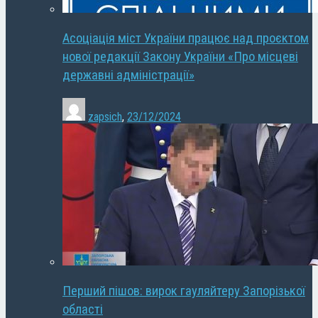
Асоціація міст України працює над проєктом
нової редакції Закону України «Про місцеві
державні адміністрації»
zapsich
,
23/12/2024
Перший пішов: вирок гауляйтеру Запорізької
області