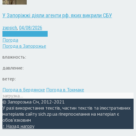
У Запоріжжі діяли агенти рф, яких викрили СБУ
zapsich
,
04/08/2026
Війна
Запоріжжя
Новини
Погода
Погода в
Запорожье
влажность:
давление:
ветер:
Погода в Бердянске
Погода в Токмаке
загрузка...
© Запорозька Січ, 2012-2021
У разі використання текстів, частин текстів та ілюстративних
матеріалів сайту sich.zp.ua гіперпосилання на матеріал є
обов'язковим
↑ Назад нагору