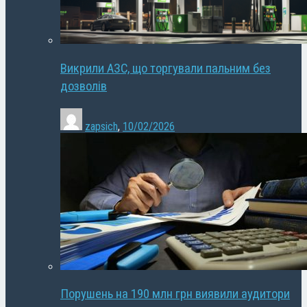
Викрили АЗС, що торгували пальним без
дозволів
zapsich
,
10/02/2026
Порушень на 190 млн грн виявили аудитори