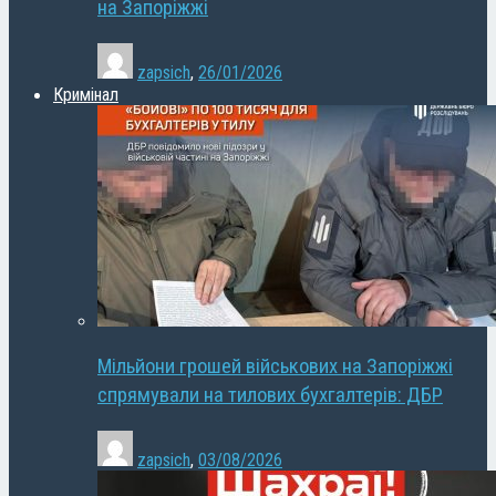
на Запоріжжі
zapsich
,
26/01/2026
Кримінал
Мільйони грошей військових на Запоріжжі
спрямували на тилових бухгалтерів: ДБР
zapsich
,
03/08/2026