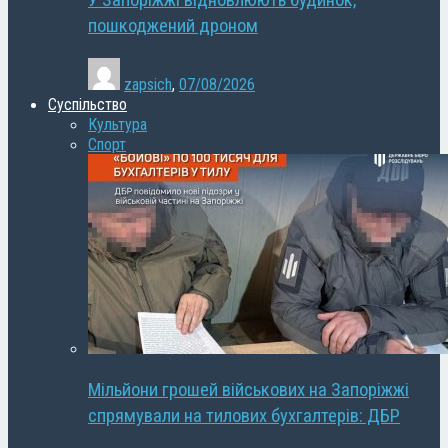
У Запоріжжі відновлюють будинок,
пошкоджений дроном
zapsich
,
07/08/2026
Суспільство
Культура
Спорт
Мільйони грошей військових на Запоріжжі
спрямували на тилових бухгалтерів: ДБР