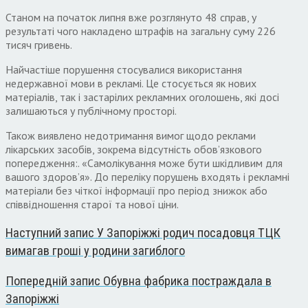
Станом на початок липня вже розглянуто 48 справ, у
результаті чого накладено штрафів на загальну суму 226
тисяч гривень.
Найчастіше порушення стосувалися використання
недержавної мови в рекламі. Це стосується як нових
матеріалів, так і застарілих рекламних оголошень, які досі
залишаються у публічному просторі.
Також виявлено недотримання вимог щодо реклами
лікарських засобів, зокрема відсутність обов’язкового
попередження:. «Самолікування може бути шкідливим для
вашого здоров’я». До переліку порушень входять і рекламні
матеріали без чіткої інформації про період знижок або
співвідношення старої та нової ціни.
Наступний запис
У Запоріжжі родич посадовця ТЦК
вимагав гроші у родини загиблого
Попередній запис
Обувна фабрика постраждала в
Запоріжжі