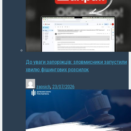
До уваги запоріжців: зловмисники запустили
хвилю фішингових розсилок
zapsich
,
23/07/2026