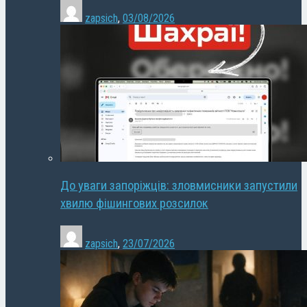
zapsich
,
03/08/2026
До уваги запоріжців: зловмисники запустили
хвилю фішингових розсилок
zapsich
,
23/07/2026