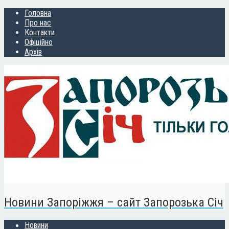
Головна
Про нас
Контакти
Офіційно
Архів
Новини Запоріжжя – сайт Запорозька Січ
Новини