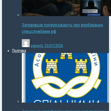
Запоріжців попереджають про вербування
спецслужбами рф
zapsich
,
23/07/2026
Політика