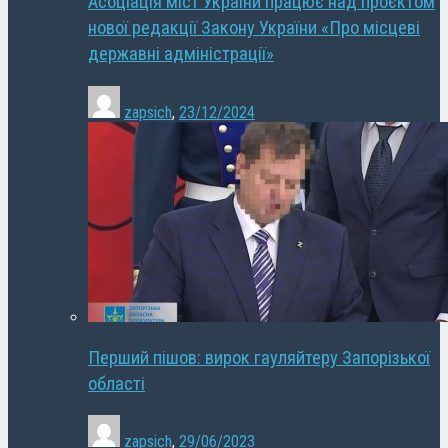
Асоціація міст України працює над проєктом
нової редакції Закону України «Про місцеві
державні адміністрації»
zapsich
,
23/12/2024
Перший пішов: вирок гауляйтеру Запорізької
області
zapsich
,
29/06/2023