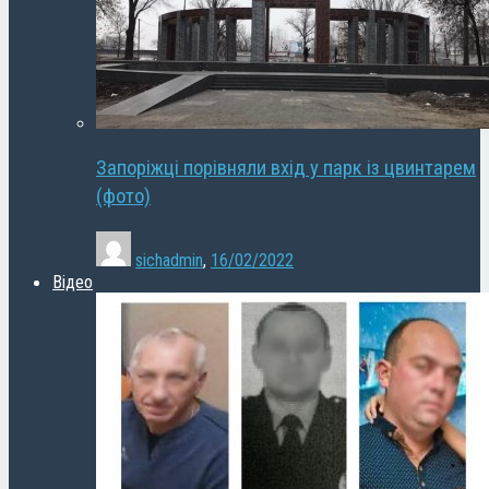
Запоріжці порівняли вхід у парк із цвинтарем
(фото)
sichadmin
,
16/02/2022
Відео