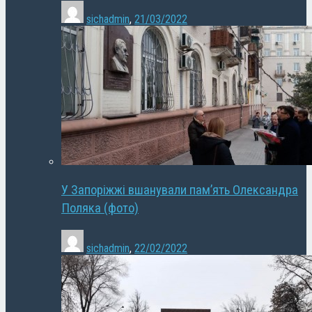
sichadmin
,
21/03/2022
У Запоріжжі вшанували пам’ять Олександра
Поляка (фото)
sichadmin
,
22/02/2022