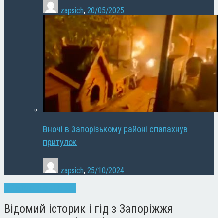
zapsich
,
20/05/2025
Вночі в Запорізькому районі спалахнув
притулок
zapsich
,
25/10/2024
Війна
Запоріжжя
Новини
Відомий історик і гід з Запоріжжя