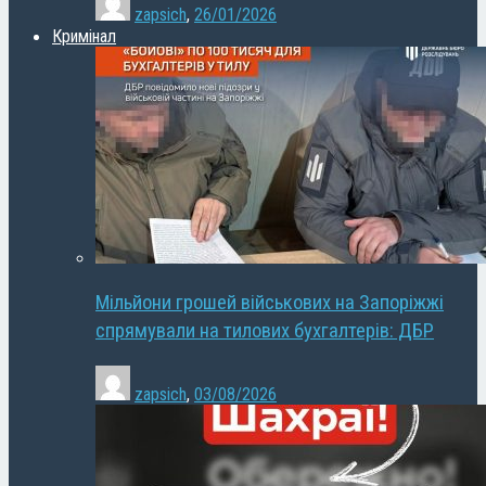
zapsich
,
26/01/2026
Кримінал
Мільйони грошей військових на Запоріжжі
спрямували на тилових бухгалтерів: ДБР
zapsich
,
03/08/2026