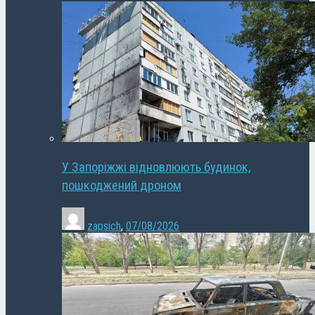
У Запоріжжі відновлюють будинок,
пошкоджений дроном
zapsich
,
07/08/2026