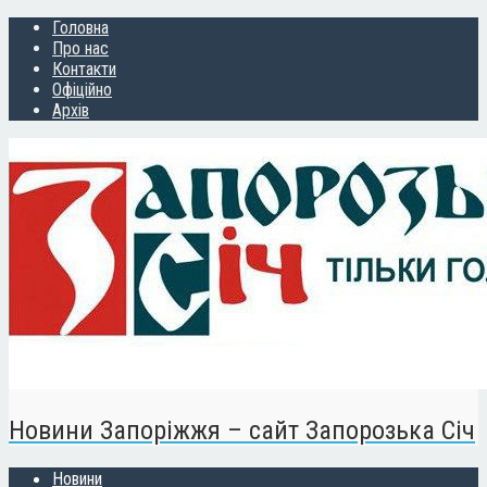
Головна
Про нас
Контакти
Офіційно
Архів
Новини Запоріжжя – сайт Запорозька Січ
Новини