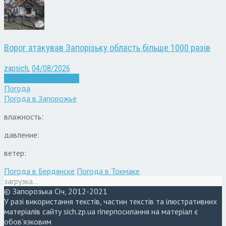
Ворог атакував Запорізьку область більше 1000 разів
zapsich
,
04/08/2026
Війна
Запоріжжя
Новини
Погода
Погода в
Запорожье
влажность:
давление:
ветер:
Погода в Бердянске
Погода в Токмаке
загрузка...
© Запорозька Січ, 2012-2021
У разі використання текстів, частин текстів та ілюстративних
матеріалів сайту sich.zp.ua гіперпосилання на матеріал є
обов'язковим