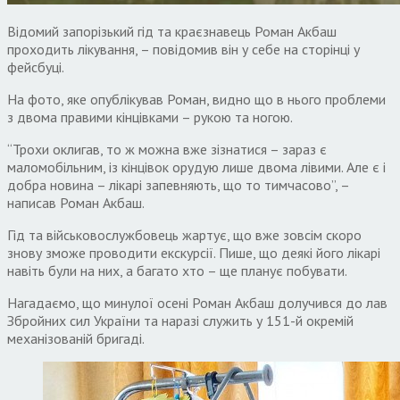
Відомий запорізький гід та краєзнавець Роман Акбаш
проходить лікування, – повідомив він у себе на сторінці у
фейсбуці.
На фото, яке опублікував Роман, видно що в нього проблеми
з двома правими кінцівками – рукою та ногою.
“Трохи оклигав, то ж можна вже зізнатися – зараз є
маломобільним, із кінцівок орудую лише двома лівими. Але є і
добра новина – лікарі запевняють, що то тимчасово”, –
написав Роман Акбаш.
Гід та військовослужбовець жартує, що вже зовсім скоро
знову зможе проводити екскурсії. Пише, що деякі його лікарі
навіть були на них, а багато хто – ще планує побувати.
Нагадаємо, що минулої осені Роман Акбаш долучився до лав
Збройних сил України та наразі служить у 151-й окремій
механізованій бригаді.