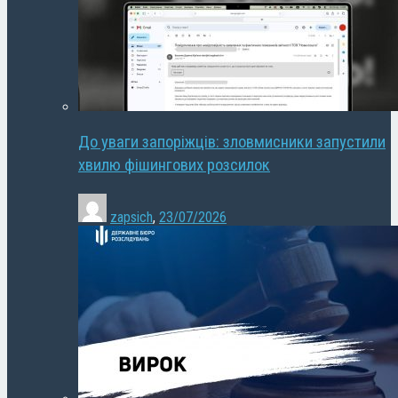
До уваги запоріжців: зловмисники запустили
хвилю фішингових розсилок
zapsich
,
23/07/2026