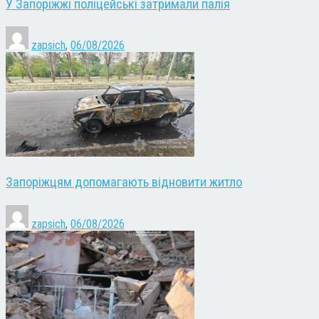
У Запоріжжі поліцейські затримали палія
zapsich
,
06/08/2026
Запоріжцям допомагають відновити житло
zapsich
,
06/08/2026