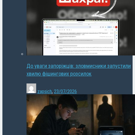
До уваги запоріжців: зловмисники запустили
хвилю фішингових розсилок
zapsich
,
23/07/2026