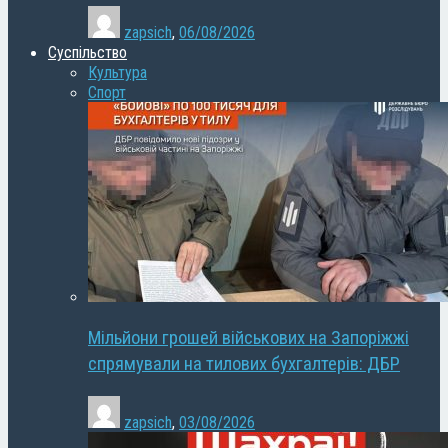
zapsich
,
06/08/2026
Суспільство
Культура
Спорт
Мільйони грошей військових на Запоріжжі
спрямували на тилових бухгалтерів: ДБР
zapsich
,
03/08/2026