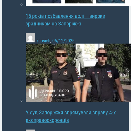
15 років позбавлення волі – вироки
зрадникам на Запоріжжі
zapsich
,
05/12/2025
У суд Запоріжжя спрямували справу 4-х
експравоохоронців