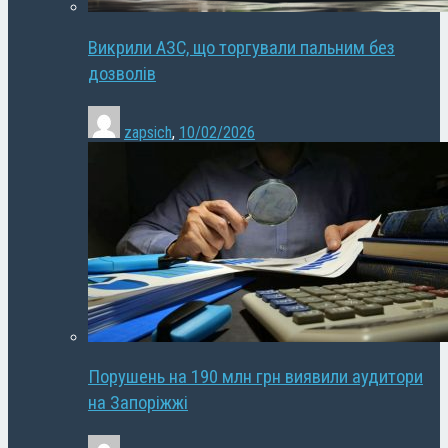
Викрили АЗС, що торгували пальним без
дозволів
zapsich
,
10/02/2026
Порушень на 190 млн грн виявили аудитори
на Запоріжжі