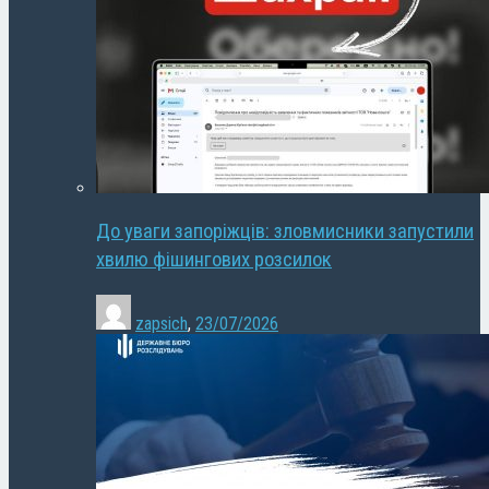
До уваги запоріжців: зловмисники запустили
хвилю фішингових розсилок
zapsich
,
23/07/2026