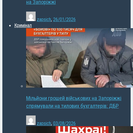
на Запоріжжі
zapsich
,
26/01/2026
Кримінал
Мільйони грошей військових на Запоріжжі
спрямували на тилових бухгалтерів: ДБР
zapsich
,
03/08/2026