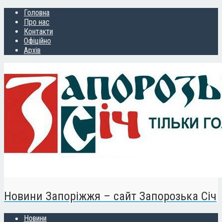
Головна
Про нас
Контакти
Офіційно
Архів
Новини Запоріжжя – сайт Запорозька Січ
Новини