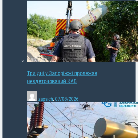
Три дні у Запоріжжі пролежав
нездетонований КАБ
zapsich
,
07/08/2026