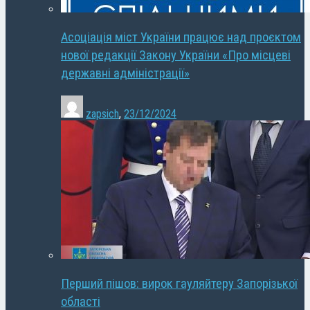
Асоціація міст України працює над проєктом
нової редакції Закону України «Про місцеві
державні адміністрації»
zapsich
,
23/12/2024
Перший пішов: вирок гауляйтеру Запорізької
області