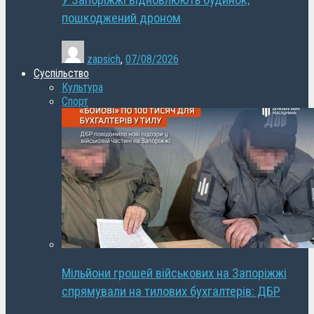
У Запоріжжі відновлюють будинок,
пошкоджений дроном
zapsich
,
07/08/2026
Суспільство
Культура
Спорт
Мільйони грошей військових на Запоріжжі
спрямували на тилових бухгалтерів: ДБР