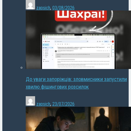
zapsich
,
03/08/2026
До уваги запоріжців: зловмисники запустили
хвилю фішингових розсилок
zapsich
,
23/07/2026