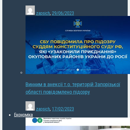
zapsich
,
29/06/2023
Винним в анексії т.о. територій Запорізької
області повідомлено підозру
zapsich
,
17/02/2023
Економіка