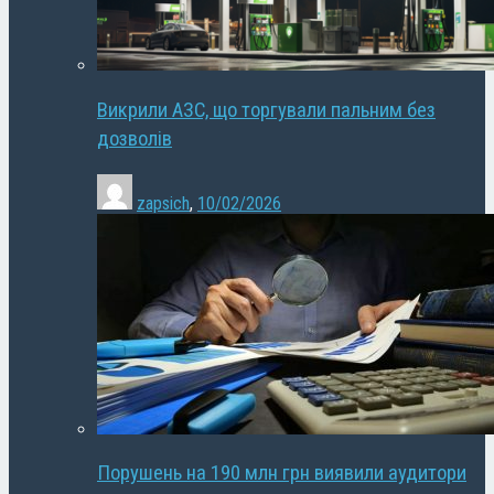
Викрили АЗС, що торгували пальним без
дозволів
zapsich
,
10/02/2026
Порушень на 190 млн грн виявили аудитори