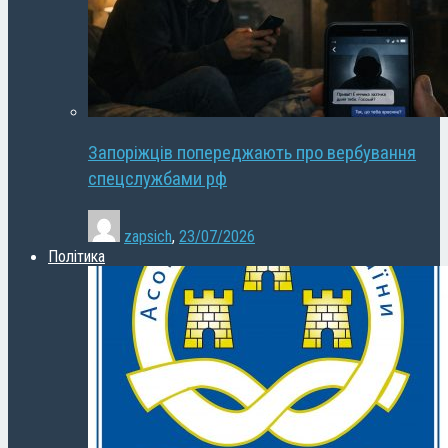
Запоріжців попереджають про вербування
спецслужбами рф
zapsich
,
23/07/2026
Політика