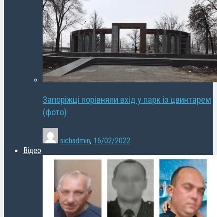
Запоріжці порівняли вхід у парк із цвинтарем
(фото)
sichadmin
,
16/02/2022
Відео