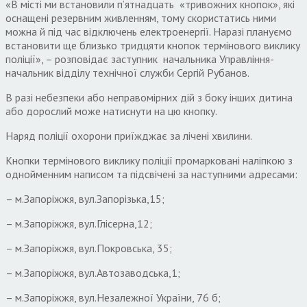
«В місті ми встановили п’ятнадцать «тривожних кнопок», які
оснащені резервним живленням, тому скористатись ними
можна й під час відключень електроенергії. Наразі плануємо
встановити ще близько тридцяти кнопок термінового виклику
поліції», – розповідає заступник начальника Управління-
начальник відділу технічної служби Сергій Рубанов.
В разі небезпеки або неправомірних дій з боку інших дитина
або дорослий може натиснути на цю кнопку.
Наряд поліції охорони приїжджає за лічені хвилини.
Кнопки термінового виклику поліції промарковані наліпкою з
однойменним написом та підсвічені за наступними адресами:
– м.Запоріжжя, вул.Запорізька,15;
– м.Запоріжжя, вул.Глісерна,12;
– м.Запоріжжя, вул.Покровська, 35;
– м.Запоріжжя, вул.Автозаводська,1;
– м.Запоріжжя, вул.Незалежної України, 76 б;