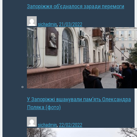
Запоріжжя об’єдналося заради перемоги
sichadmin
,
21/03/2022
У Запоріжжі вшанували пам’ять Олександра
Поляка (фото)
sichadmin
,
22/02/2022