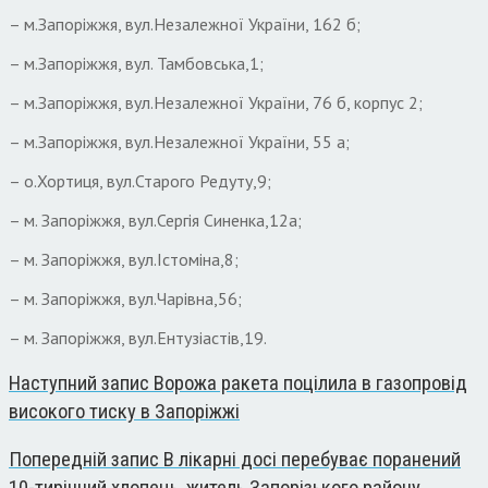
– м.Запоріжжя, вул.Незалежної України, 162 б;
– м.Запоріжжя, вул. Тамбовська,1;
– м.Запоріжжя, вул.Незалежної України, 76 б, корпус 2;
– м.Запоріжжя, вул.Незалежної України, 55 а;
– о.Хортиця, вул.Старого Редуту,9;
– м. Запоріжжя, вул.Сергія Синенка,12а;
– м. Запоріжжя, вул.Істоміна,8;
– м. Запоріжжя, вул.Чарівна,56;
– м. Запоріжжя, вул.Ентузіастів,19.
Наступний запис
Ворожа ракета поцілила в газопровід
високого тиску в Запоріжжі
Попередній запис
В лікарні досі перебуває поранений