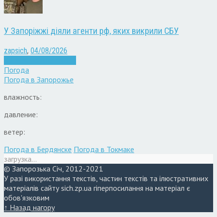
У Запоріжжі діяли агенти рф, яких викрили СБУ
zapsich
,
04/08/2026
Війна
Запоріжжя
Новини
Погода
Погода в
Запорожье
влажность:
давление:
ветер:
Погода в Бердянске
Погода в Токмаке
загрузка...
© Запорозька Січ, 2012-2021
У разі використання текстів, частин текстів та ілюстративних
матеріалів сайту sich.zp.ua гіперпосилання на матеріал є
обов'язковим
↑ Назад нагору