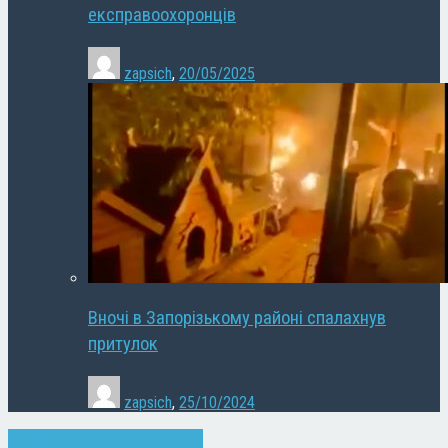
експравоохоронців
zapsich
,
20/05/2025
Вночі в Запорізькому районі спалахнув
притулок
zapsich
,
25/10/2024
Запоріжжя
Новини
Суспільство