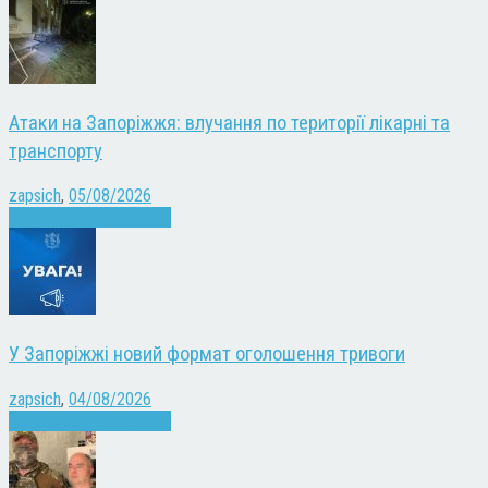
Атаки на Запоріжжя: влучання по території лікарні та
транспорту
zapsich
,
05/08/2026
Війна
Запоріжжя
Новини
У Запоріжжі новий формат оголошення тривоги
zapsich
,
04/08/2026
Війна
Запоріжжя
Новини