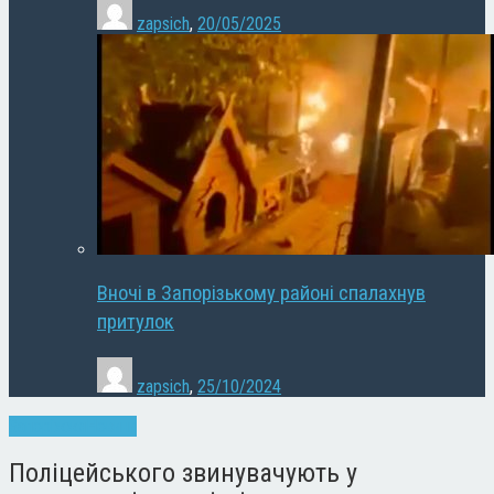
zapsich
,
20/05/2025
Вночі в Запорізькому районі спалахнув
притулок
zapsich
,
25/10/2024
Запоріжжя
Новини
Поліцейського звинувачують у