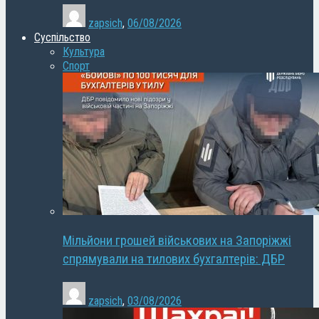
zapsich
,
06/08/2026
Суспільство
Культура
Спорт
Мільйони грошей військових на Запоріжжі
спрямували на тилових бухгалтерів: ДБР
zapsich
,
03/08/2026