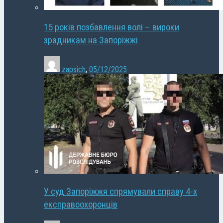
15 років позбавлення волі – вироки
зрадникам на Запоріжжі
zapsich
,
05/12/2025
У суд Запоріжжя спрямували справу 4-х
експравоохоронців