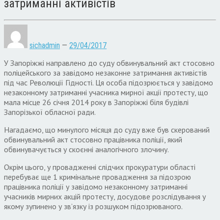
затриманні активістів
sichadmin
—
29/04/2017
У Запоріжжі направлено до суду обвинувальний акт стосовно
поліцейського за завідомо незаконне затримання активістів
під час Революції Гідності. Ця особа підозрюється у завідомо
незаконному затриманні учасника мирної акції протесту, що
мала місце 26 січня 2014 року в Запоріжжі біля будівлі
Запорізької обласної ради.
Нагадаємо, що минулого місяця до суду вже був скерований
обвинувальний акт стосовно працівника поліції, який
обвинувачується у скоєнні аналогічного злочину.
Окрім цього, у провадженні слідчих прокуратури області
перебуває ще 1 кримінальне провадження за підозрою
працівника поліції у завідомо незаконному затриманні
учасників мирних акцій протесту, досудове розслідування у
якому зупинено у зв’язку із розшуком підозрюваного.