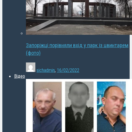
Запоріжці порівняли вхід у парк із цвинтарем
(фото)
sichadmin
,
16/02/2022
Відео