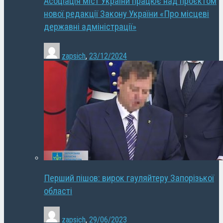
Асоціація міст України працює над проєктом
нової редакції Закону України «Про місцеві
державні адміністрації»
zapsich
,
23/12/2024
Перший пішов: вирок гауляйтеру Запорізької
області
zapsich
,
29/06/2023