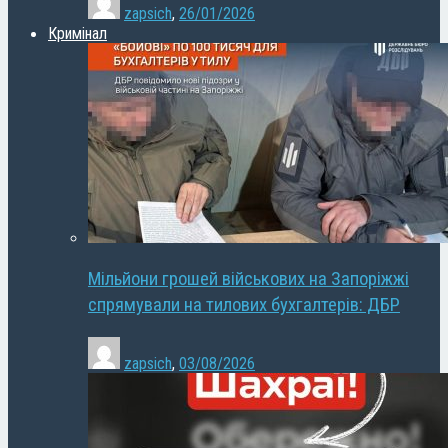
zapsich
,
26/01/2026
Кримінал
Мільйони грошей військових на Запоріжжі
спрямували на тилових бухгалтерів: ДБР
zapsich
,
03/08/2026