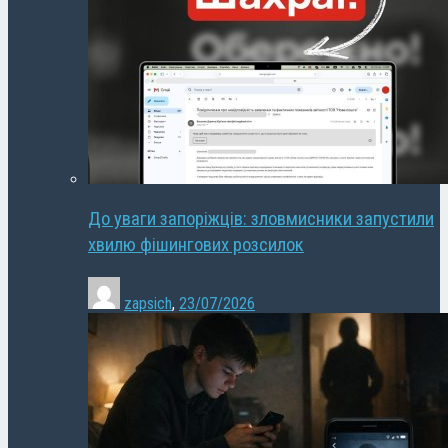
До уваги запоріжців: зловмисники запустили
хвилю фішингових розсилок
zapsich
,
23/07/2026