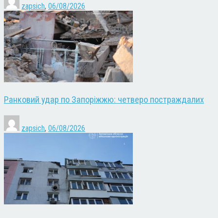
zapsich
,
06/08/2026
Ранковий удар по Запоріжжю: четверо постраждалих
zapsich
,
06/08/2026