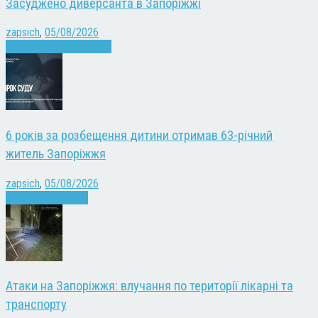
Засуджено диверсанта в Запоріжжі
zapsich
,
05/08/2026
Війна
Запоріжжя
Новини
6 років за розбещення дитини отримав 63-річний
житель Запоріжжя
zapsich
,
05/08/2026
Запоріжжя
Новини
Атаки на Запоріжжя: влучання по території лікарні та
транспорту