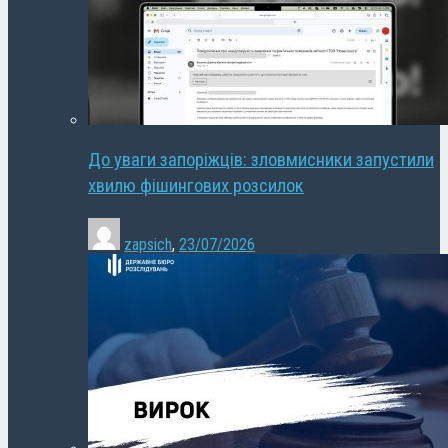
До уваги запоріжців: зловмисники запустили
хвилю фішингових розсилок
zapsich
,
23/07/2026