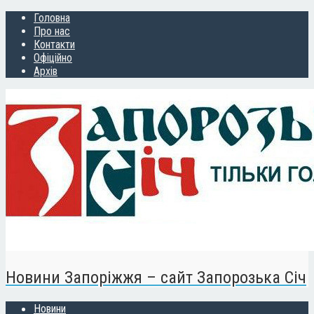
Головна
Про нас
Контакти
Офіційно
Архів
Новини Запоріжжя – сайт Запорозька Січ
Новини