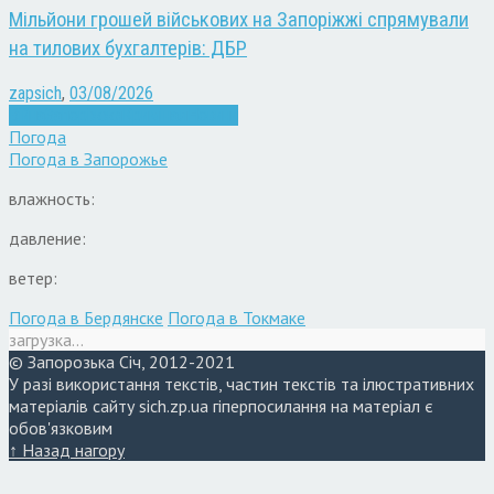
Мільйони грошей військових на Запоріжжі спрямували
на тилових бухгалтерів: ДБР
zapsich
,
03/08/2026
Війна
Запоріжжя
Кримінал
Новини
Погода
Погода в
Запорожье
влажность:
давление:
ветер:
Погода в Бердянске
Погода в Токмаке
загрузка...
© Запорозька Січ, 2012-2021
У разі використання текстів, частин текстів та ілюстративних
матеріалів сайту sich.zp.ua гіперпосилання на матеріал є
обов'язковим
↑ Назад нагору