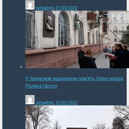
sichadmin
,
21/03/2022
У Запоріжжі вшанували пам’ять Олександра
Поляка (фото)
sichadmin
,
22/02/2022