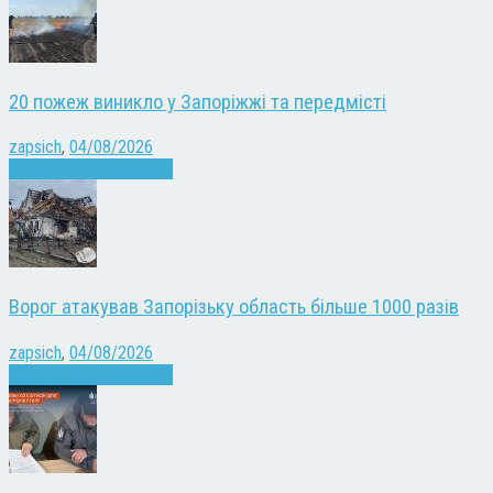
20 пожеж виникло у Запоріжжі та передмісті
zapsich
,
04/08/2026
Війна
Запоріжжя
Новини
Ворог атакував Запорізьку область більше 1000 разів
zapsich
,
04/08/2026
Війна
Запоріжжя
Новини