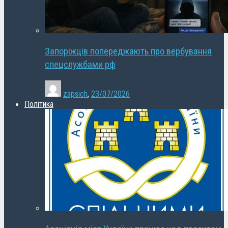
Запоріжців попереджають про вербування
спецслужбами рф
zapsich
,
23/07/2026
Політика