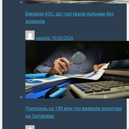
Викрили АЗС, що торгували пальним без
дозволів
zapsich
,
10/02/2026
Порушень на 190 млн грн виявили аудитори
на Запоріжжі