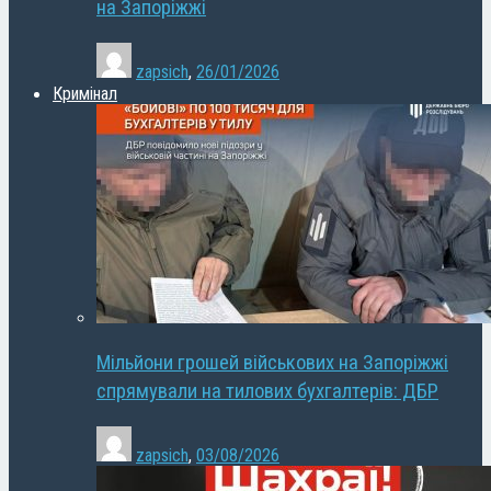
на Запоріжжі
zapsich
,
26/01/2026
Кримінал
Мільйони грошей військових на Запоріжжі
спрямували на тилових бухгалтерів: ДБР
zapsich
,
03/08/2026