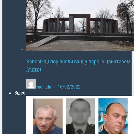
Запоріжці порівняли вхід у парк із цвинтарем
(фото)
sichadmin
,
16/02/2022
Відео