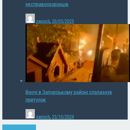
експравоохоронців
zapsich
,
20/05/2025
Вночі в Запорізькому районі спалахнув
притулок
zapsich
,
25/10/2024
Запоріжжя
Новини