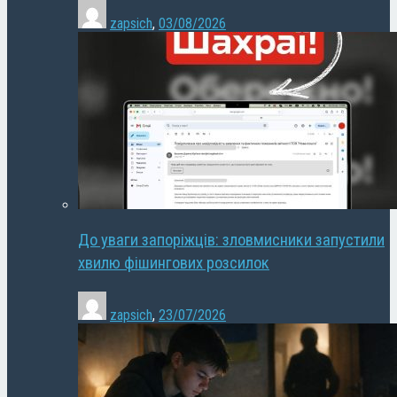
zapsich
,
03/08/2026
До уваги запоріжців: зловмисники запустили
хвилю фішингових розсилок
zapsich
,
23/07/2026