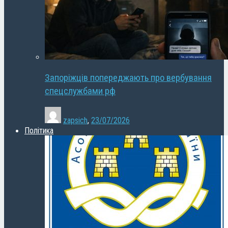
Запоріжців попереджають про вербування
спецслужбами рф
zapsich
,
23/07/2026
Політика