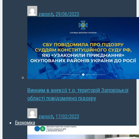
zapsich
,
29/06/2023
Винним в анексії т.о. територій Запорізької
області повідомлено підозру
zapsich
,
17/02/2023
Економіка