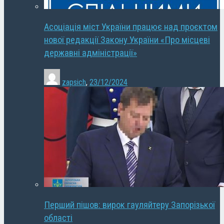
Асоціація міст України працює над проєктом
нової редакції Закону України «Про місцеві
державні адміністрації»
zapsich
,
23/12/2024
Перший пішов: вирок гауляйтеру Запорізької
області