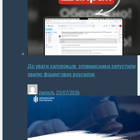
До уваги запоріжців: зловмисники запустили
хвилю фішингових розсилок
zapsich
,
23/07/2026