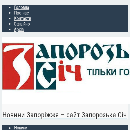
Головна
Про нас
Контакти
Офіційно
Архів
Новини Запоріжжя – сайт Запорозька Січ
Новини