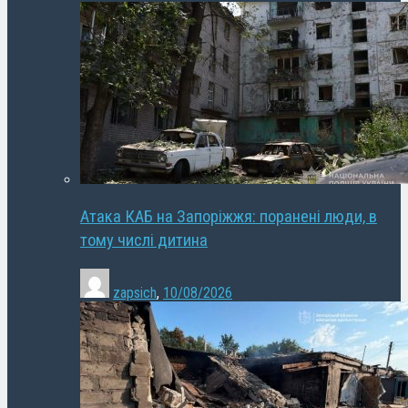
Атака КАБ на Запоріжжя: поранені люди, в
тому числі дитина
zapsich
,
10/08/2026