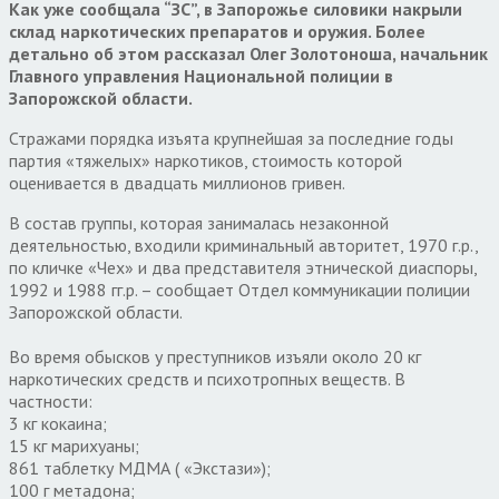
Как уже сообщала “ЗС”, в Запорожье силовики накрыли
склад наркотических препаратов и оружия. Более
детально об этом рассказал Олег Золотоноша, начальник
Главного управления Национальной полиции в
Запорожской области.
Стражами порядка изъята крупнейшая за последние годы
партия «тяжелых» наркотиков, стоимость которой
оценивается в двадцать миллионов гривен.
В состав группы, которая занималась незаконной
деятельностью, входили криминальный авторитет, 1970 г.р.,
по кличке «Чех» и два представителя этнической диаспоры,
1992 и 1988 гг.р. – сообщает Отдел коммуникации полиции
Запорожской области.
Во время обысков у преступников изъяли около 20 кг
наркотических средств и психотропных веществ. В
частности:
3 кг кокаина;
15 кг марихуаны;
861 таблетку МДМА ( «Экстази»);
100 г метадона;