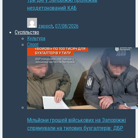
Три дні у Запоріжжі пролежав
нездетонований КАБ
zapsich
,
07/08/2026
Суспільство
Культура
Спорт
Мільйони грошей військових на Запоріжжі
спрямували на тилових бухгалтерів: ДБР