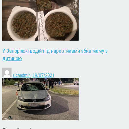
У Запоріжжі водій під наркотиками збив маму з
дитиною
sichadmin
,
19/07/2021