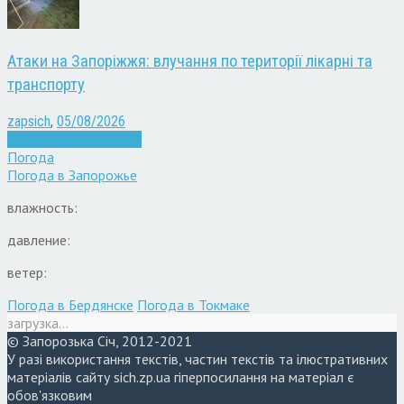
Атаки на Запоріжжя: влучання по території лікарні та
транспорту
zapsich
,
05/08/2026
Війна
Запоріжжя
Новини
Погода
Погода в
Запорожье
влажность:
давление:
ветер:
Погода в Бердянске
Погода в Токмаке
загрузка...
© Запорозька Січ, 2012-2021
У разі використання текстів, частин текстів та ілюстративних
матеріалів сайту sich.zp.ua гіперпосилання на матеріал є
обов'язковим