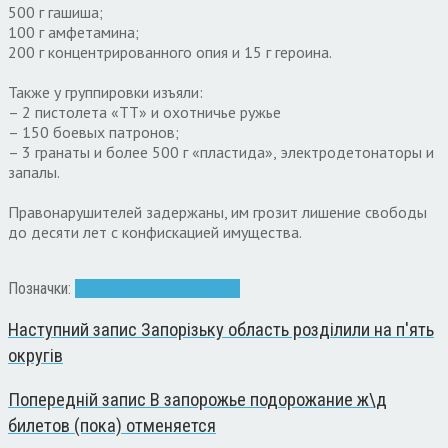
500 г гашиша;
100 г амфетамина;
200 г концентрированного опия и 15 г героина.
Также у группировки изъяли:
– 2 пистолета «ТТ» и охотничье ружье
– 150 боевых патронов;
– 3 гранаты и более 500 г «пластида», электродетонаторы и
запалы.
Правонарушителей задержаны, им грозит лишение свободы
до десяти лет с конфискацией имущества.
Позначки:
наркотики
обыск. полиция
Наступний запис
Запорізьку область розділили на п'ять
округів
Попередній запис
В запорожье подорожание ж\д
билетов (пока) отменяется