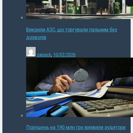
Викрили АЗС, що торгували пальним без
дозволів
zapsich
,
10/02/2026
Порушень на 190 млн грн виявили аудитори