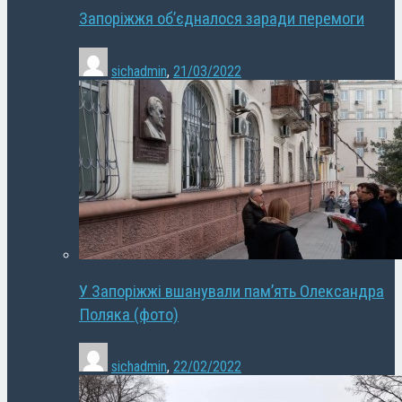
Запоріжжя об’єдналося заради перемоги
sichadmin
,
21/03/2022
У Запоріжжі вшанували пам’ять Олександра
Поляка (фото)
sichadmin
,
22/02/2022