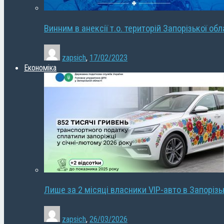
Винним в анексії т.о. територій Запорізької об
zapsich
,
17/02/2023
Економіка
Лише за 2 місяці власники VIP-авто в Запорізь
zapsich
,
26/03/2026