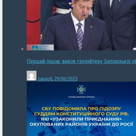
Перший пішов: вирок гауляйтеру Запорізької о
zapsich
,
29/06/2023