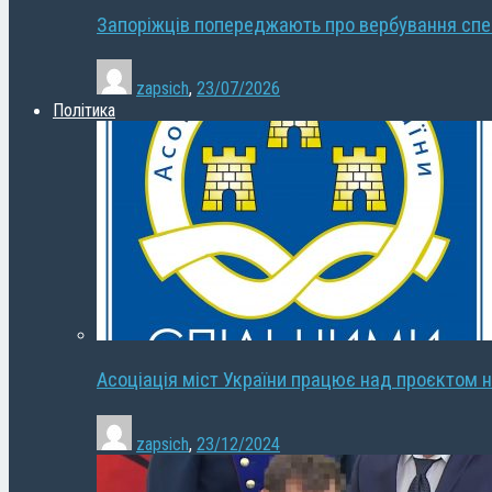
Запоріжців попереджають про вербування сп
zapsich
,
23/07/2026
Політика
Асоціація міст України працює над проєктом н
zapsich
,
23/12/2024