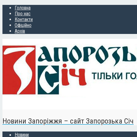
Головна
Про нас
Контакти
Офіційно
Архів
Новини Запоріжжя – сайт Запорозька Січ
Новини