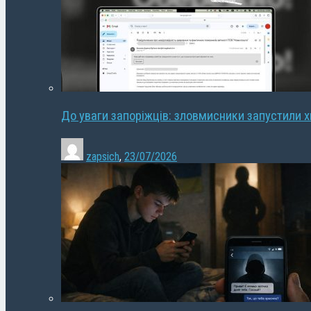
До уваги запоріжців: зловмисники запустили 
zapsich
,
23/07/2026