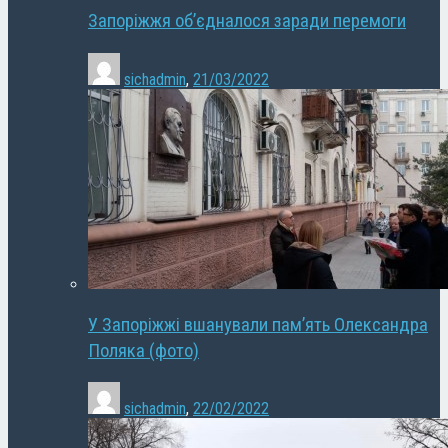
Запоріжжя об’єдналося заради перемоги
sichadmin
,
21/03/2022
У Запоріжжі вшанували пам’ять Олександра
Поляка (фото)
sichadmin
,
22/02/2022