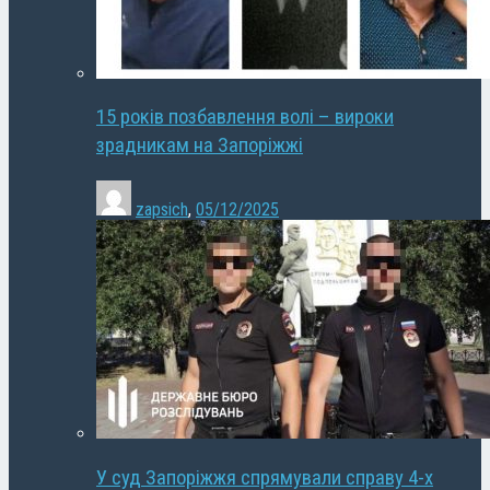
15 років позбавлення волі – вироки
зрадникам на Запоріжжі
zapsich
,
05/12/2025
У суд Запоріжжя спрямували справу 4-х