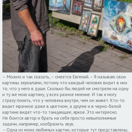
– Можно и так сказать, – смеется Евгений. – Я называю свои
картины зеркалами, потому что каждый человек видит в них
то, что у него в душе. Сколько бы людей не смотрели на одну
и ту же мою картину, у всех разное мнение. И так я могу
стразу понять, что у человека внутри, чем он живет. Кто-то
видит мрачное даже в цветном, а другие и в черно-белой
картине видят что-то танцующее, яркое. Это интересно.
Не боится автор и брать на себя просто невыполнимые
задачи, например, изобразить звук.
– Одна из моих любимых картин, которые тут представлены,