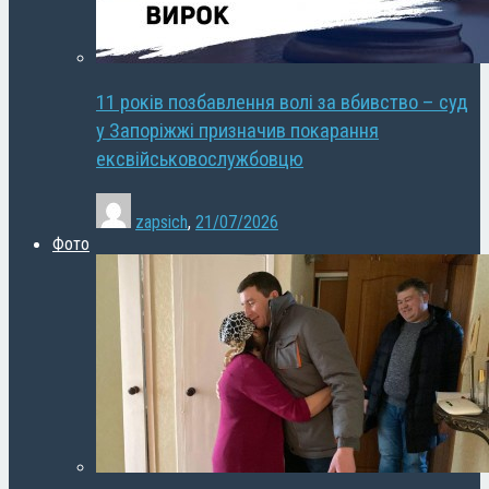
11 років позбавлення волі за вбивство – суд
у Запоріжжі призначив покарання
ексвійськовослужбовцю
zapsich
,
21/07/2026
Фото