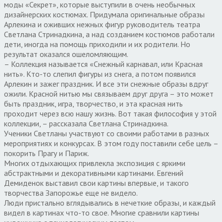
моды «Секрет», которые выступили в очень необычных
дизайнерских костюмах. Придумала оригинальные образы
Арлекина и оживших нежных фигур руководитель театра
Светлана Стринадкина, а над созданием костюмов работали
дети, иногда на помощь приходили и их родители. Но
результат оказался ошеломляющим.
– Коллекция называется «Снежный карнавал, или Красная
нить». Кто-то слепил фигуры из снега, а потом появился
Арлекин и зажег праздник. И все эти снежные образы вдруг
ожили. Красной нитью мы связываем друг друга – это может
быть праздник, игра, творчество, и эта красная нить
проходит через всю нашу жизнь. Вот такая философия у этой
коллекции, – рассказала Светлана Стринадкина.
Ученики Светланы участвуют со своими работами в разных
мероприятиях и конкурсах. В этом году поставили себе цель –
покорить Прагу и Париж.
Многих отдыхающих привлекла экспозиция с яркими
абстрактными и декоративными картинами. Евгений
Демиденок выставил свои картины впервые, и такого
творчества Запорожье еще не видело.
Люди пристально вглядывались в нечеткие образы, и каждый
видел в картинах что-то свое. Многие сравнили картины