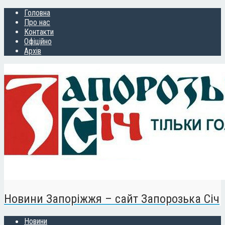
Головна
Про нас
Контакти
Офіційно
Архів
Новини Запоріжжя – сайт Запорозька Січ
Новини