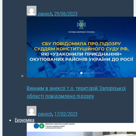
zapsich
,
29/06/2023
Винним в анексії т.о. територій Запорізької
області повідомлено підозру
zapsich
,
17/02/2023
Економіка