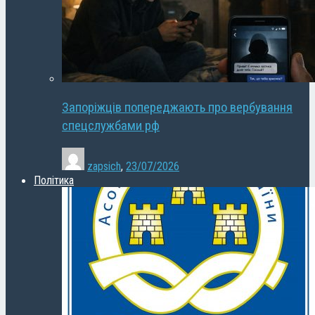
Запоріжців попереджають про вербування
спецслужбами рф
zapsich
,
23/07/2026
Політика