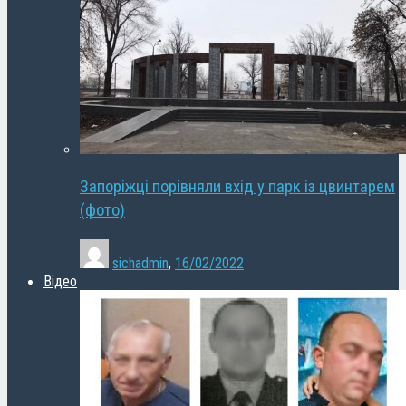
Запоріжці порівняли вхід у парк із цвинтарем
(фото)
sichadmin
,
16/02/2022
Відео