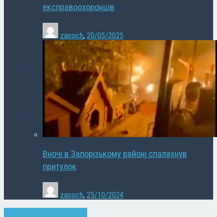
експравоохоронців
zapsich
,
20/05/2025
Вночі в Запорізькому районі спалахнув
притулок
zapsich
,
25/10/2024
Запоріжжя
Новини
Слайдер