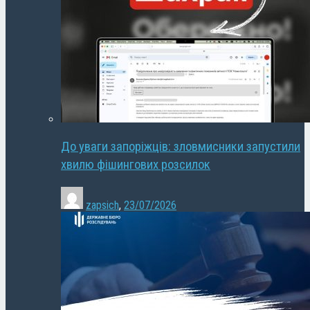
До уваги запоріжців: зловмисники запустили
хвилю фішингових розсилок
zapsich
,
23/07/2026