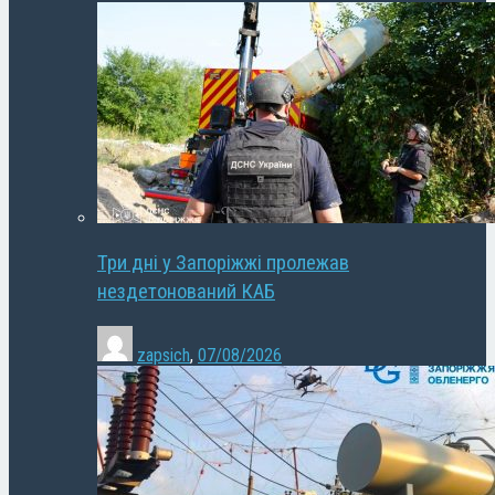
Три дні у Запоріжжі пролежав
нездетонований КАБ
zapsich
,
07/08/2026