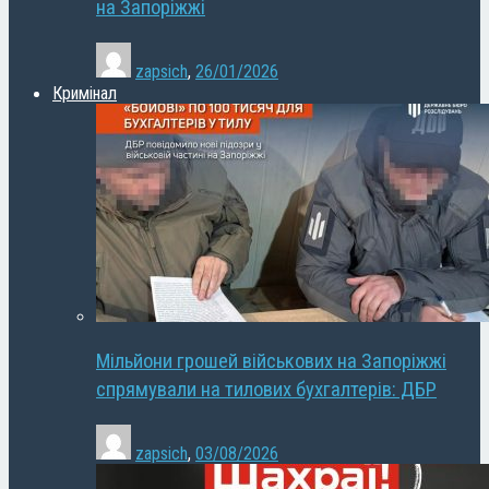
на Запоріжжі
zapsich
,
26/01/2026
Кримінал
Мільйони грошей військових на Запоріжжі
спрямували на тилових бухгалтерів: ДБР
zapsich
,
03/08/2026