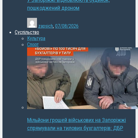
У Запоріжжі відновлюють будинок,
пошкоджений дроном
zapsich
,
07/08/2026
Суспільство
Культура
Спорт
Мільйони грошей військових на Запоріжжі
спрямували на тилових бухгалтерів: ДБР