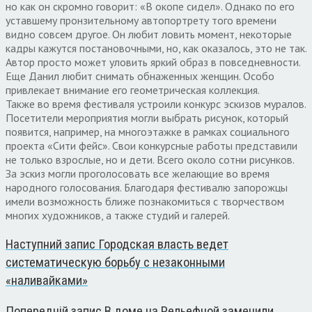
но как он скромно говорит: «В окопе сидел». Однако по его
уставшему пронзительному автопортрету того времени
видно совсем другое. Он любит ловить момент, некоторые
кадры кажутся постановочными, но, как оказалось, это не так.
Автор просто может уловить яркий образ в повседневности.
Еще Данил любит снимать обнаженных женщин. Особо
привлекает внимание его геометрическая коллекция.
Также во время фестиваля устроили конкурс эскизов муралов.
Посетители мероприятия могли выбрать рисунок, который
появится, например, на многоэтажке в рамках социального
проекта «Сити фейс». Свои конкурсные работы представили
не только взрослые, но и дети. Всего около сотни рисунков.
За эскиз могли проголосовать все желающие во время
народного голосования. Благодаря фестивалю запорожцы
имели возможность ближе познакомиться с творчеством
многих художников, а также студий и галерей.
Наступний запис
Городская власть ведет
систематическую борьбу с незаконными
«наливайками»
Попередній запис
В доме на Рельефной заменили