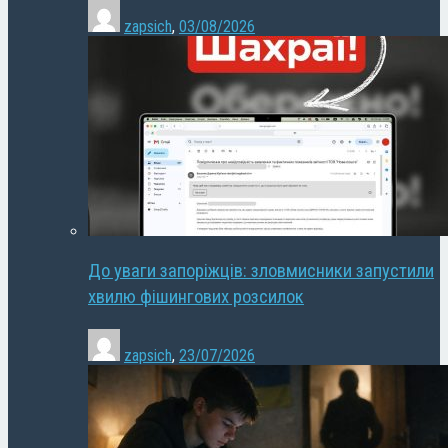
zapsich
,
03/08/2026
До уваги запоріжців: зловмисники запустили
хвилю фішингових розсилок
zapsich
,
23/07/2026