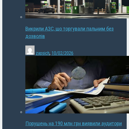
Викрили АЗС, що торгували пальним без
дозволів
zapsich
,
10/02/2026
Порушень на 190 млн грн виявили аудитори