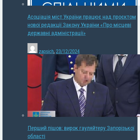
Асоціація міст України працює над проєктом
нової редакції Закону України «Про місцеві
державні адміністрації»
zapsich
,
23/12/2024
Перший пішов: вирок гауляйтеру Запорізької
області