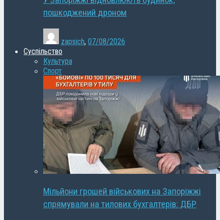
У Запоріжжі відновлюють будинок,
пошкоджений дроном
zapsich
,
07/08/2026
Суспільство
Культура
Спорт
Мільйони грошей військових на Запоріжжі
спрямували на тилових бухгалтерів: ДБР