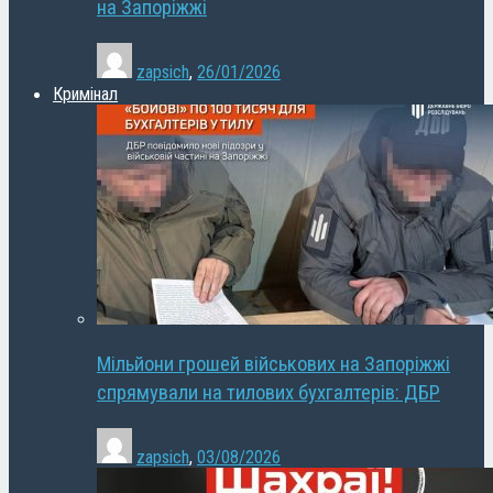
на Запоріжжі
zapsich
,
26/01/2026
Кримінал
Мільйони грошей військових на Запоріжжі
спрямували на тилових бухгалтерів: ДБР
zapsich
,
03/08/2026