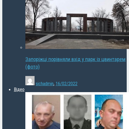
Запоріжці порівняли вхід у парк із цвинтарем
(фото)
sichadmin
,
16/02/2022
Відео