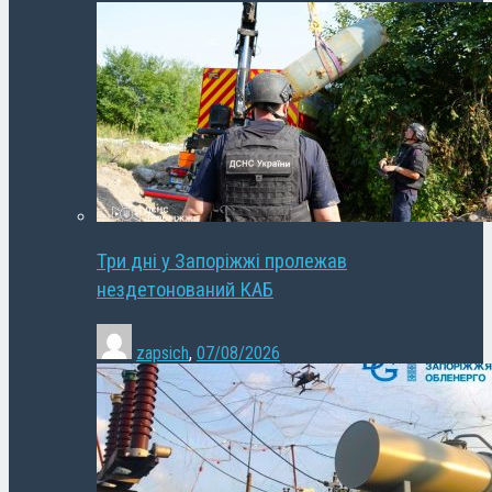
Три дні у Запоріжжі пролежав
нездетонований КАБ
zapsich
,
07/08/2026