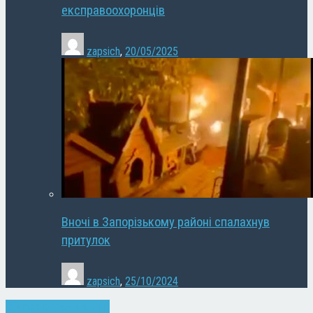
експравоохоронців
zapsich
,
20/05/2025
Вночі в Запорізькому районі спалахнув
притулок
zapsich
,
25/10/2024
Війна
Запоріжжя
Новини