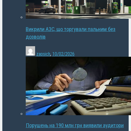
Викрили АЗС, що торгували пальним без
дозволів
zapsich
,
10/02/2026
Порушень на 190 млн грн виявили аудитори