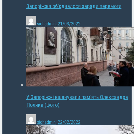
Запоріжжя об’єдналося заради перемоги
sichadmin
,
21/03/2022
У Запоріжжі вшанували пам’ять Олександра
Поляка (фото)
sichadmin
,
22/02/2022