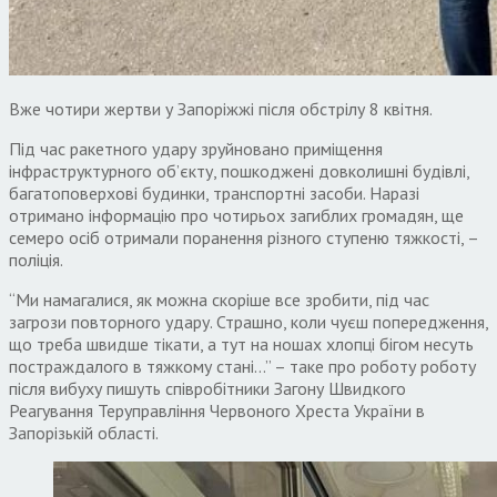
Вже чотири жертви у Запоріжжі після обстрілу 8 квітня.
Під час ракетного удару зруйновано приміщення
інфраструктурного об’єкту, пошкоджені довколишні будівлі,
багатоповерхові будинки, транспортні засоби. Наразі
отримано інформацію про чотирьох загиблих громадян, ще
семеро осіб отримали поранення різного ступеню тяжкості, –
поліція.
“Ми намагалися, як можна скоріше все зробити, під час
загрози повторного удару. Страшно, коли чуєш попередження,
що треба швидше тікати, а тут на ношах хлопці бігом несуть
постраждалого в тяжкому стані…” – таке про роботу роботу
після вибуху пишуть співробітники Загону Швидкого
Реагування Теруправління Червоного Хреста України в
Запорізькій області.