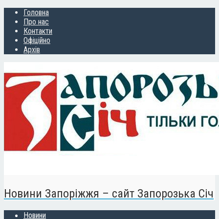
Головна
Про нас
Контакти
Офіційно
Архів
Новини Запоріжжя – сайт Запорозька Січ
Новини