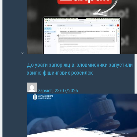
До уваги запоріжців: зловмисники запустили
хвилю фішингових розсилок
zapsich
,
23/07/2026