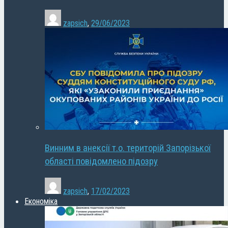
zapsich
,
29/06/2023
Винним в анексії т.о. територій Запорізької
області повідомлено підозру
zapsich
,
17/02/2023
Економіка