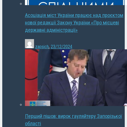
Асоціація міст України працює над проєктом
нової редакції Закону України «Про місцеві
державні адміністрації»
zapsich
,
23/12/2024
Перший пішов: вирок гауляйтеру Запорізької
області