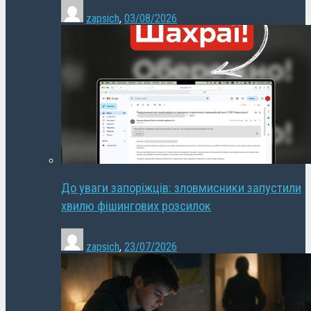
zapsich
,
03/08/2026
До уваги запоріжців: зловмисники запустили
хвилю фішингових розсилок
zapsich
,
23/07/2026