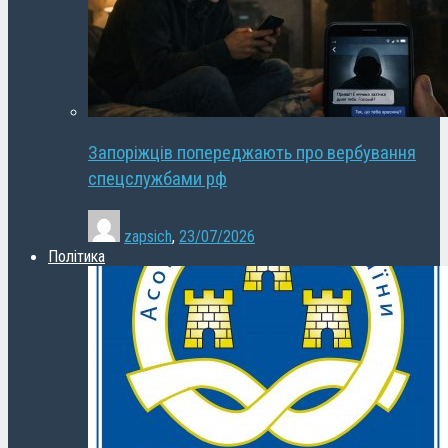
Запоріжців попереджають про вербування
спецслужбами рф
zapsich
,
23/07/2026
Політика