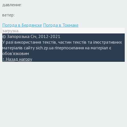
давление:
ветер:
Погода в Бердянске
Погода в Токмаке
загрузка...
© Запорозька Січ, 2012-2021
У разі використання текстів, частин текстів та ілюстративних
матеріалів сайту sich.zp.ua гіперпосилання на матеріал є
обов'язковим
↑ Назад нагору