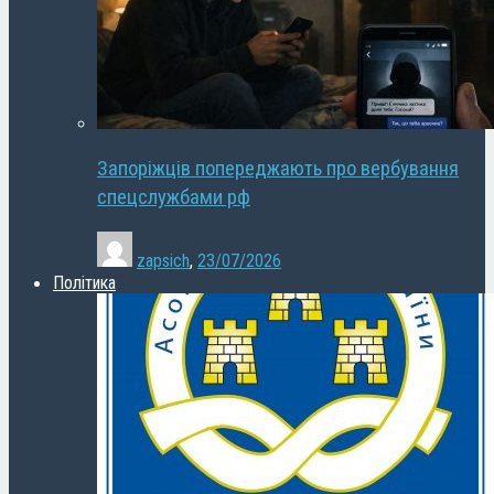
Запоріжців попереджають про вербування
спецслужбами рф
zapsich
,
23/07/2026
Політика