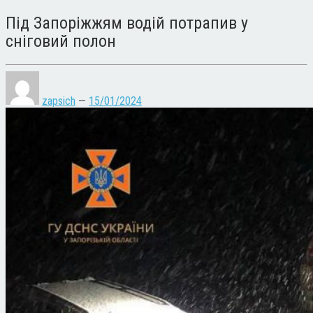
Під Запоріжжям водій потрапив у
сніговий полон
zapsich
—
15/01/2024