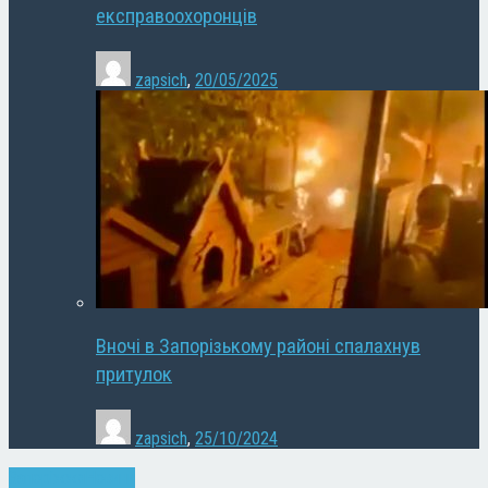
експравоохоронців
zapsich
,
20/05/2025
Вночі в Запорізькому районі спалахнув
притулок
zapsich
,
25/10/2024
Запоріжжя
Новини