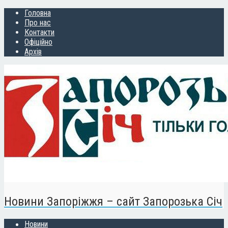
Головна
Про нас
Контакти
Офіційно
Архів
Новини Запоріжжя – сайт Запорозька Січ
Новини