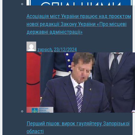
Асоціація міст України працює над проєктом
нової редакції Закону України «Про місцеві
державні адміністрації»
zapsich
,
23/12/2024
Перший пішов: вирок гауляйтеру Запорізької
області