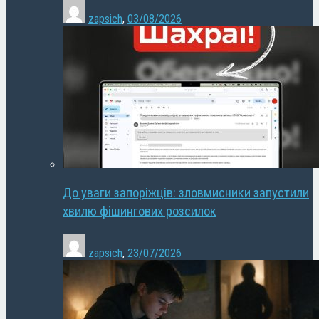
zapsich
,
03/08/2026
До уваги запоріжців: зловмисники запустили
хвилю фішингових розсилок
zapsich
,
23/07/2026