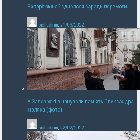
Запоріжжя об’єдналося заради перемоги
sichadmin
,
21/03/2022
У Запоріжжі вшанували пам’ять Олександра
Поляка (фото)
sichadmin
,
22/02/2022