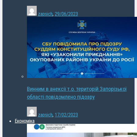
zapsich
,
29/06/2023
Винним в анексії т.о. територій Запорізької
області повідомлено підозру
zapsich
,
17/02/2023
Економіка