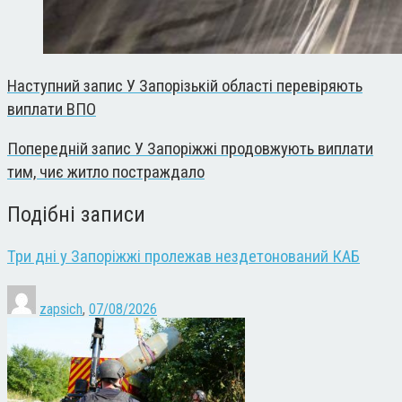
Наступний запис
У Запорізькій області перевіряють
виплати ВПО
Попередній запис
У Запоріжжі продовжують виплати
тим, чиє житло постраждало
Подібні записи
Три дні у Запоріжжі пролежав нездетонований КАБ
zapsich
,
07/08/2026