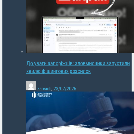
До уваги запоріжців: зловмисники запустили
хвилю фішингових розсилок
zapsich
,
23/07/2026