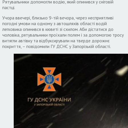
Рятувальники допомогли водію, який опинився у сніговій
пастці.
Учора ввечері, близько 9-тій вечора, через несприятливі
погодні умови на одному з автошляхів області водій
легковика опинився в кюветі зі схилом. Аби дістатися до
чоловіка, рятувальники проїхали полем і за допомогою тросу
витягли автівку та відбуксирували на тверде дорожнє
покриття, – повідомили ГУ ДСНС у Запорізькій області.