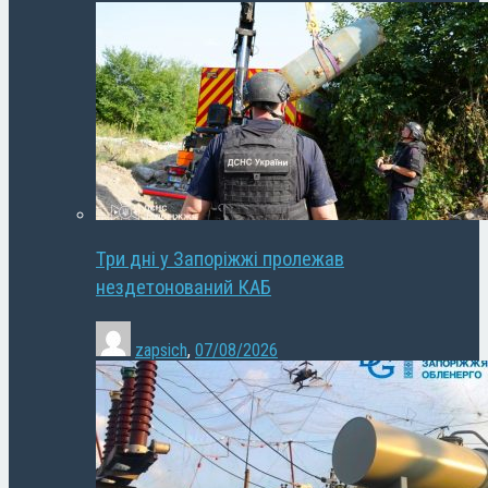
Три дні у Запоріжжі пролежав
нездетонований КАБ
zapsich
,
07/08/2026