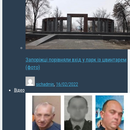
Запоріжці порівняли вхід у парк із цвинтарем
(фото)
sichadmin
,
16/02/2022
Відео