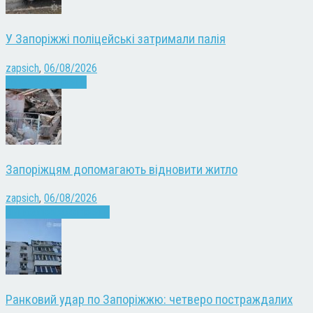
У Запоріжжі поліцейські затримали палія
zapsich
,
06/08/2026
Запоріжжя
Новини
Запоріжцям допомагають відновити житло
zapsich
,
06/08/2026
Війна
Запоріжжя
Новини
Ранковий удар по Запоріжжю: четверо постраждалих