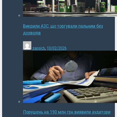
Викрили АЗС, що торгували пальним без
дозволів
zapsich
,
10/02/2026
Порушень на 190 млн грн виявили аудитори