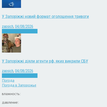
У Запоріжжі новий формат оголошення тривоги
zapsich
,
04/08/2026
Війна
Запоріжжя
Новини
У Запоріжжі діяли агенти рф, яких викрили СБУ
zapsich
,
04/08/2026
Війна
Запоріжжя
Новини
Погода
Погода в
Запорожье
влажность:
давление: