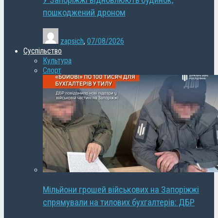
У Запоріжжі відновлюють будинок,
пошкоджений дроном
zapsich
,
07/08/2026
Суспільство
Культура
Спорт
Мільйони грошей військових на Запоріжжі
спрямували на тилових бухгалтерів: ДБР