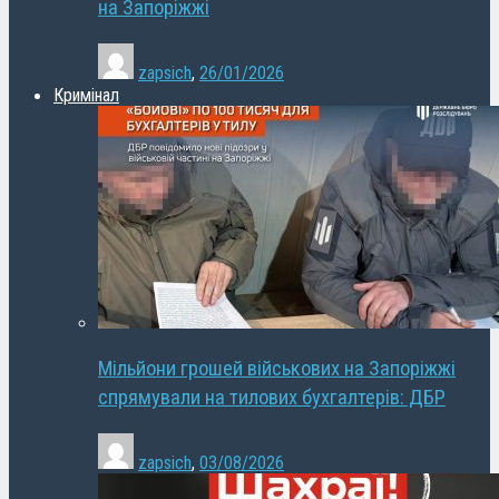
на Запоріжжі
zapsich
,
26/01/2026
Кримінал
Мільйони грошей військових на Запоріжжі
спрямували на тилових бухгалтерів: ДБР
zapsich
,
03/08/2026