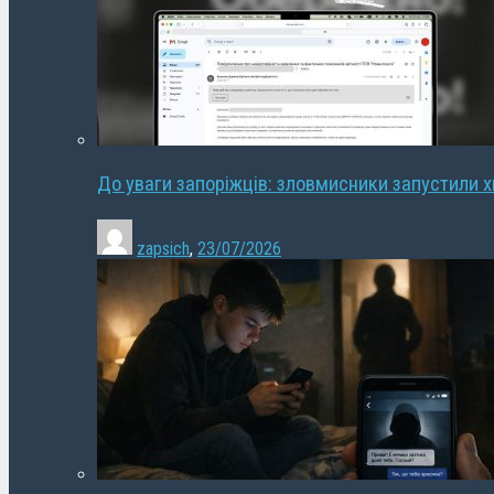
До уваги запоріжців: зловмисники запустили 
zapsich
,
23/07/2026