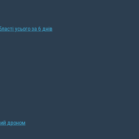
бласті усього за 6 днів
ний дроном