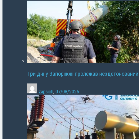
Три дні у Запоріжжі пролежав нездетонований
zapsich
,
07/08/2026