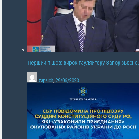
Перший пішов: вирок гауляйтеру Запорізької о
zapsich
,
29/06/2023