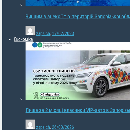
Винним в анексії т.о. територій Запорізької об
zapsich
,
17/02/2023
Економіка
Лише за 2 місяці власники VIP-авто в Запорізь
zapsich
,
26/03/2026