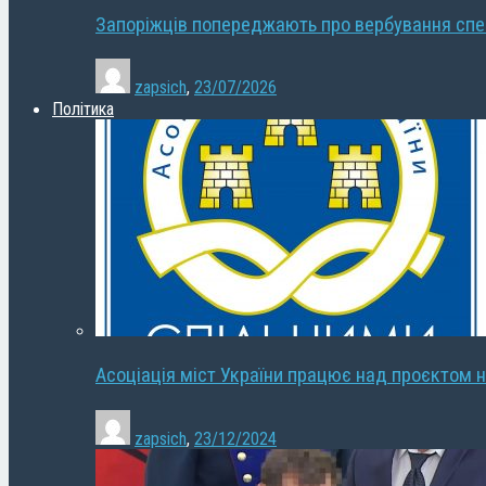
Запоріжців попереджають про вербування сп
zapsich
,
23/07/2026
Політика
Асоціація міст України працює над проєктом н
zapsich
,
23/12/2024