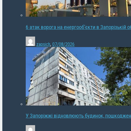
6 атак ворога на енергооб’єкти в Запорізькій о
zapsich
,
07/08/2026
У Запоріжжі відновлюють будинок, пошкодже