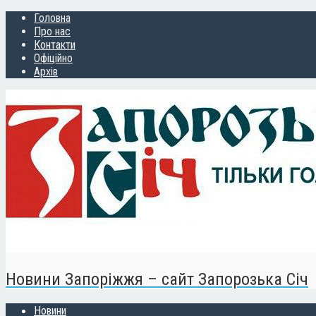
Головна
Про нас
Контакти
Офіційно
Архів
Новини Запоріжжя – сайт Запорозька Січ
Новини