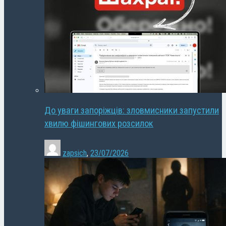
До уваги запоріжців: зловмисники запустили
хвилю фішингових розсилок
zapsich
,
23/07/2026