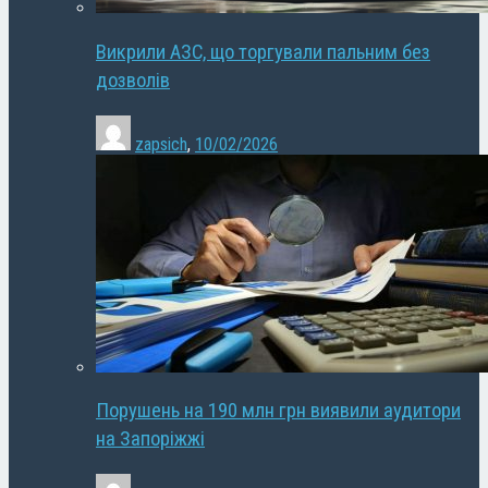
Викрили АЗС, що торгували пальним без
дозволів
zapsich
,
10/02/2026
Порушень на 190 млн грн виявили аудитори
на Запоріжжі