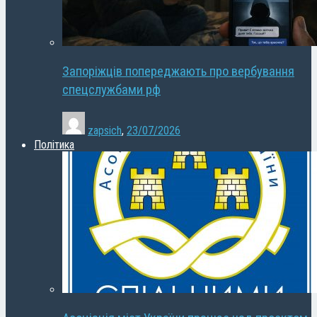
Запоріжців попереджають про вербування
спецслужбами рф
zapsich
,
23/07/2026
Політика