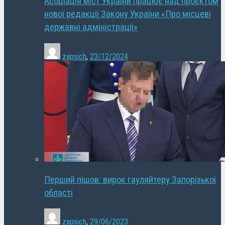
Асоціація міст України працює над проєктом
нової редакції Закону України «Про місцеві
державні адміністрації»
zapsich
,
23/12/2024
Перший пішов: вирок гауляйтеру Запорізької
області
zapsich
,
29/06/2023