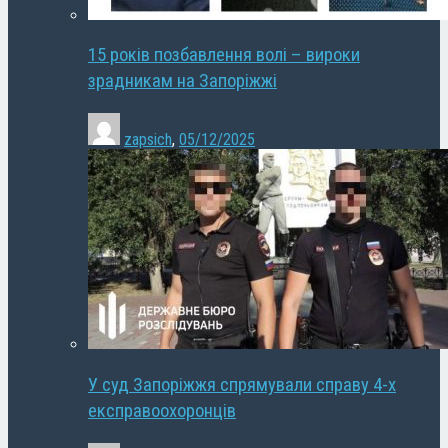
15 років позбавлення волі – вироки
зрадникам на Запоріжжі
zapsich
,
05/12/2025
У суд Запоріжжя спрямували справу 4-х
експравоохоронців