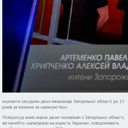
окупанти засудили двох мешканців Запорізької області до 15
років ув’язнення за «шпигунство».
Псевдосуд виніс вирок двом чоловікам з Запорізької області,
які начебто «шпигували на користь України», повідомляють