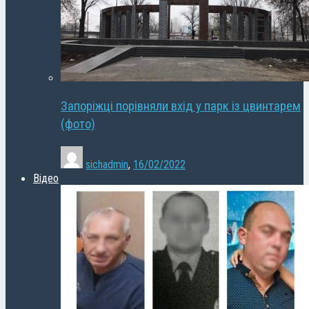
Запоріжці порівняли вхід у парк із цвинтарем
(фото)
sichadmin
,
16/02/2022
Відео