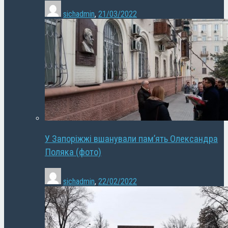
sichadmin
,
21/03/2022
У Запоріжжі вшанували пам’ять Олександра
Поляка (фото)
sichadmin
,
22/02/2022