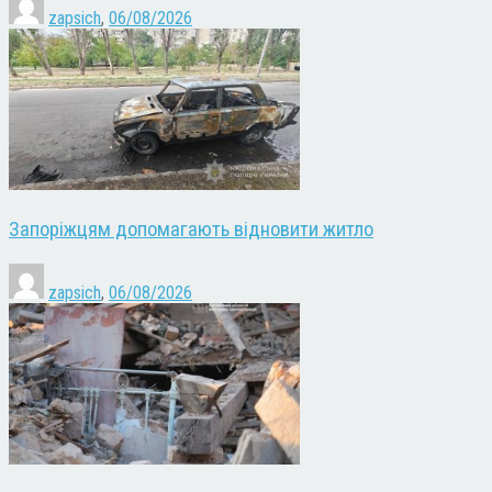
zapsich
,
06/08/2026
Запоріжцям допомагають відновити житло
zapsich
,
06/08/2026