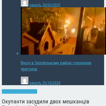
zapsich
,
20/05/2025
Вночі в Запорізькому районі спалахнув
притулок
zapsich
,
25/10/2024
Війна
Запоріжжя
Новини
Окупанти засудили двох мешканців