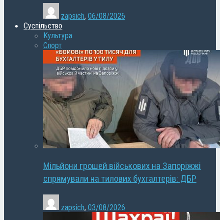
zapsich
,
06/08/2026
Суспільство
Культура
Спорт
Мільйони грошей військових на Запоріжжі
спрямували на тилових бухгалтерів: ДБР
zapsich
,
03/08/2026