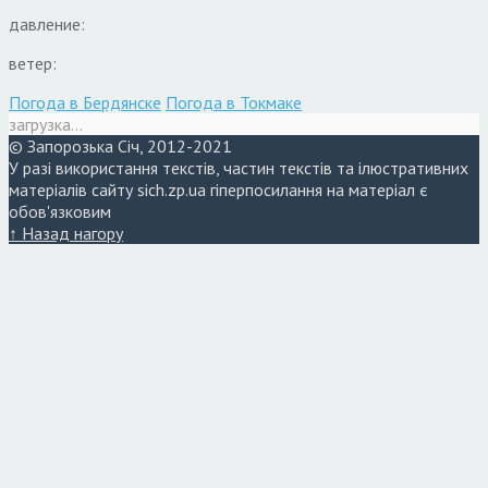
давление:
ветер:
Погода в Бердянске
Погода в Токмаке
загрузка...
© Запорозька Січ, 2012-2021
У разі використання текстів, частин текстів та ілюстративних
матеріалів сайту sich.zp.ua гіперпосилання на матеріал є
обов'язковим
↑ Назад нагору