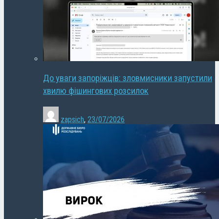
До уваги запоріжців: зловмисники запустили
хвилю фішингових розсилок
zapsich
,
23/07/2026