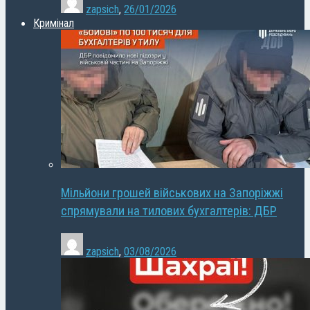
zapsich
,
26/01/2026
Кримінал
Мільйони грошей військових на Запоріжжі
спрямували на тилових бухгалтерів: ДБР
zapsich
,
03/08/2026