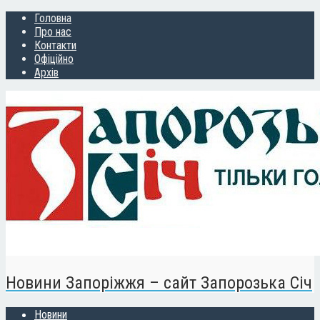
Головна
Про нас
Контакти
Офіційно
Архів
Новини Запоріжжя – сайт Запорозька Січ
Новини