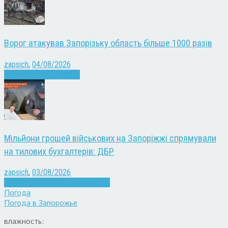
Ворог атакував Запорізьку область більше 1000 разів
zapsich
,
04/08/2026
Війна
Запоріжжя
Новини
Мільйони грошей військових на Запоріжжі спрямували
на тилових бухгалтерів: ДБР
zapsich
,
03/08/2026
Війна
Запоріжжя
Кримінал
Новини
Погода
Погода в
Запорожье
влажность: