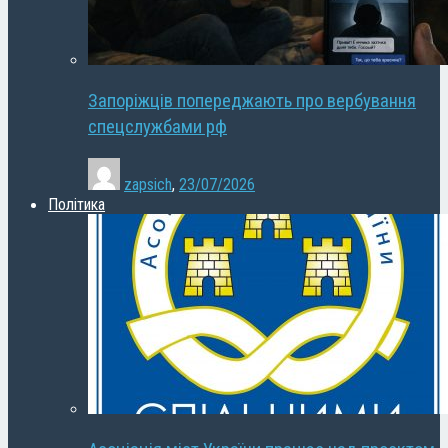
Запоріжців попереджають про вербування
спецслужбами рф
zapsich
,
23/07/2026
Політика