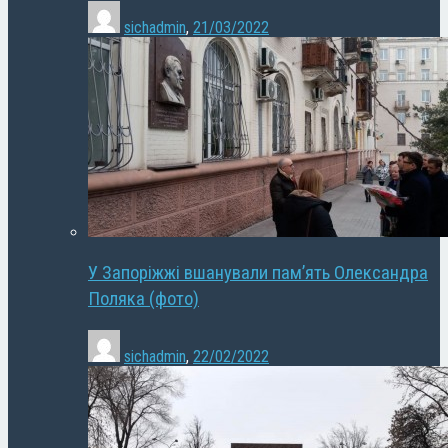
sichadmin
,
21/03/2022
У Запоріжжі вшанували пам’ять Олександра
Поляка (фото)
sichadmin
,
22/02/2022