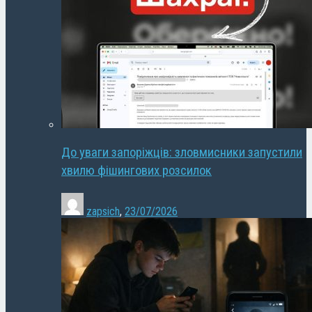
До уваги запоріжців: зловмисники запустили
хвилю фішингових розсилок
zapsich
,
23/07/2026