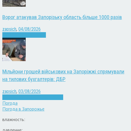
Ворог атакував Запорізьку область більше 1000 разів
zapsich
,
04/08/2026
Війна
Запоріжжя
Новини
Мільйони грошей військових на Запоріжжі спрямували
на тилових бухгалтерів: ДБР
zapsich
,
03/08/2026
Війна
Запоріжжя
Кримінал
Новини
Погода
Погода в
Запорожье
влажность:
давление: