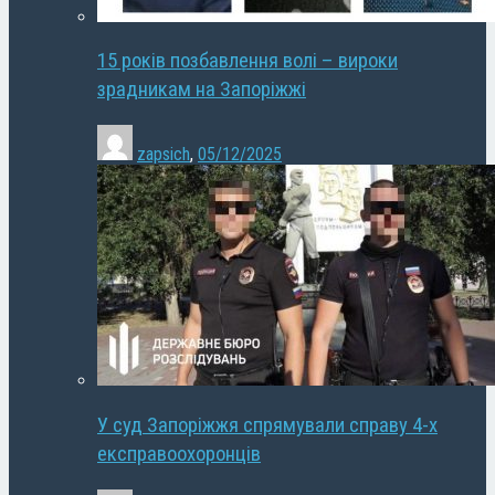
15 років позбавлення волі – вироки
зрадникам на Запоріжжі
zapsich
,
05/12/2025
У суд Запоріжжя спрямували справу 4-х
експравоохоронців