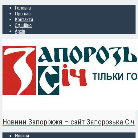
Головна
Про нас
Контакти
Офіційно
Архів
Новини Запоріжжя – сайт Запорозька Січ
Новини