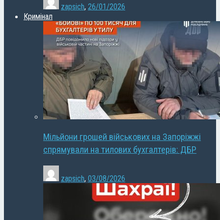
zapsich
,
26/01/2026
Кримінал
Мільйони грошей військових на Запоріжжі
спрямували на тилових бухгалтерів: ДБР
zapsich
,
03/08/2026