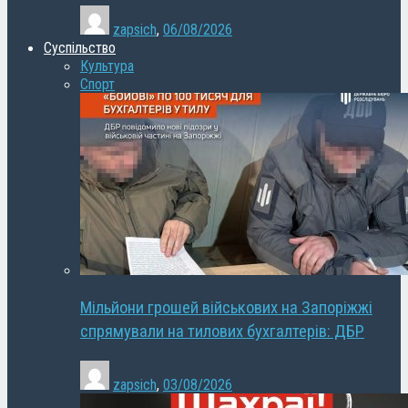
zapsich
,
06/08/2026
Суспільство
Культура
Спорт
Мільйони грошей військових на Запоріжжі
спрямували на тилових бухгалтерів: ДБР
zapsich
,
03/08/2026