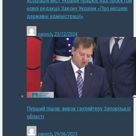
Асоціація міст України працює над проєктом
нової редакції Закону України «Про місцеві
державні адміністрації»
zapsich
,
23/12/2024
Перший пішов: вирок гауляйтеру Запорізької
області
zapsich
,
29/06/2023