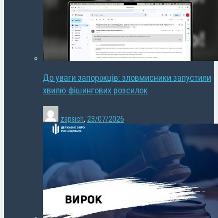
До уваги запоріжців: зловмисники запустили
хвилю фішингових розсилок
zapsich
,
23/07/2026