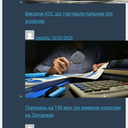
Викрили АЗС, що торгували пальним без
дозволів
zapsich
,
10/02/2026
Порушень на 190 млн грн виявили аудитори
на Запоріжжі