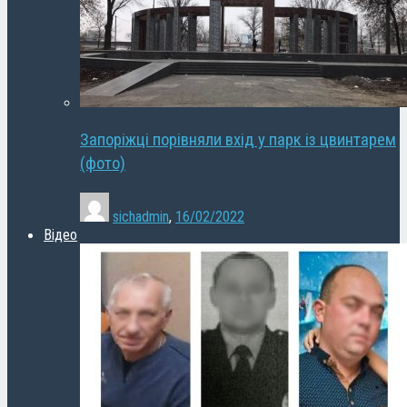
Запоріжці порівняли вхід у парк із цвинтарем
(фото)
sichadmin
,
16/02/2022
Відео