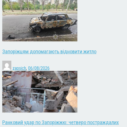
Запоріжцям допомагають відновити житло
zapsich
,
06/08/2026
Ранковий удар по Запоріжжю: четверо постраждалих