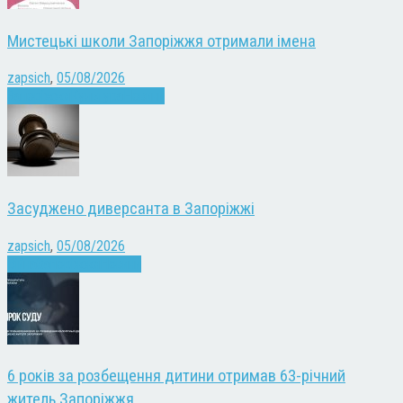
Мистецькі школи Запоріжжя отримали імена
zapsich
,
05/08/2026
Запоріжжя
Культура
Новини
Засуджено диверсанта в Запоріжжі
zapsich
,
05/08/2026
Війна
Запоріжжя
Новини
6 років за розбещення дитини отримав 63-річний
житель Запоріжжя