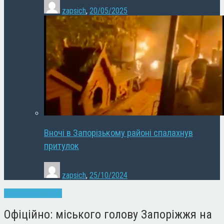
zapsich
,
20/05/2025
Вночі в Запорізькому районі спалахнув
притулок
zapsich
,
25/10/2024
Запоріжжя
Новини
Офіційно: міського голову Запоріжжя на