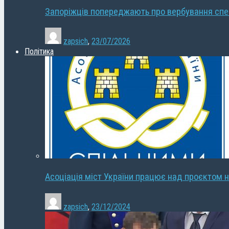
Запоріжців попереджають про вербування сп
zapsich
,
23/07/2026
Політика
Асоціація міст України працює над проєктом н
zapsich
,
23/12/2024