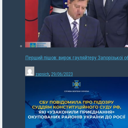
Перший пішов: вирок гауляйтеру Запорізької о
zapsich
,
29/06/2023