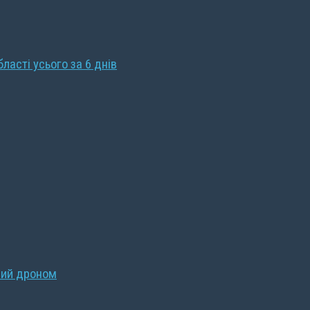
бласті усього за 6 днів
ний дроном