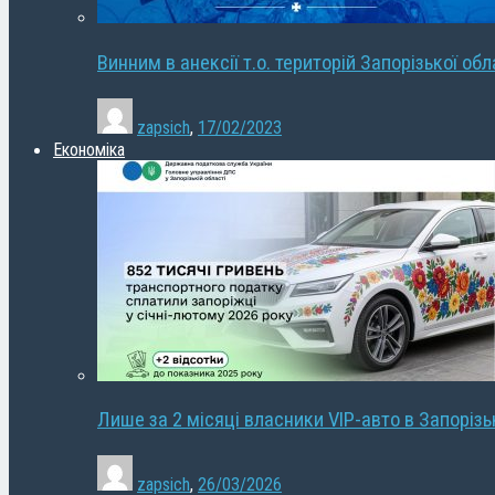
Винним в анексії т.о. територій Запорізької об
zapsich
,
17/02/2023
Економіка
Лише за 2 місяці власники VIP-авто в Запорізь
zapsich
,
26/03/2026