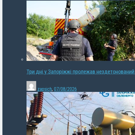
Три дні у Запоріжжі пролежав нездетонований
zapsich
,
07/08/2026