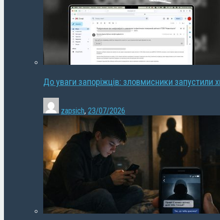
До уваги запоріжців: зловмисники запустили 
zapsich
,
23/07/2026