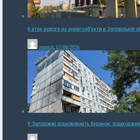
6 атак ворога на енергооб’єкти в Запорізькій о
zapsich
,
07/08/2026
У Запоріжжі відновлюють будинок, пошкодже