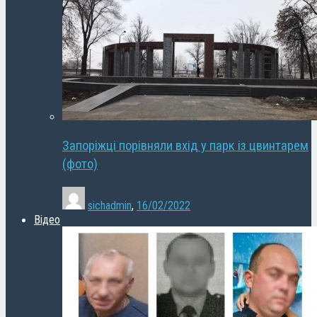
Запоріжці порівняли вхід у парк із цвинтарем
(фото)
sichadmin
,
16/02/2022
Відео