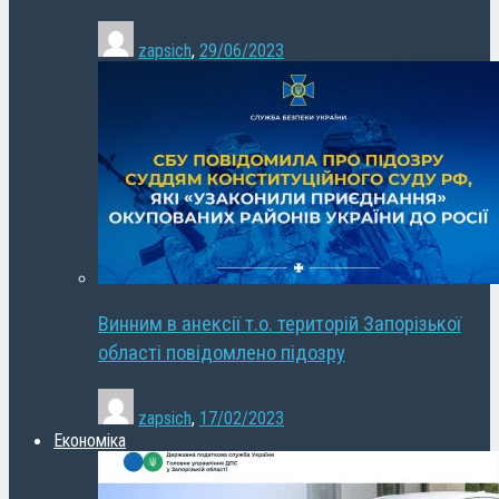
zapsich
,
29/06/2023
Винним в анексії т.о. територій Запорізької
області повідомлено підозру
zapsich
,
17/02/2023
Економіка