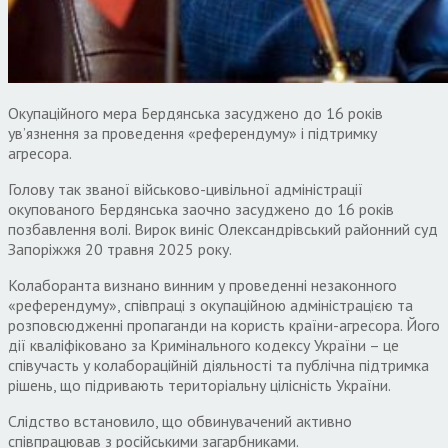
Окупаційного мера Бердянська засуджено до 16 років
ув’язнення за проведення «референдуму» і підтримку
агресора.
Голову так званої військово-цивільної адміністрації
окупованого Бердянська заочно засуджено до 16 років
позбавлення волі. Вирок виніс Олександрівський районний суд
Запоріжжя 20 травня 2025 року.
Колаборанта визнано винним у проведенні незаконного
«референдуму», співпраці з окупаційною адміністрацією та
розповсюдженні пропаганди на користь країни-агресора. Його
дії кваліфіковано за Кримінального кодексу України – це
співучасть у колабораційній діяльності та публічна підтримка
рішень, що підривають територіальну цілісність України.
Слідство встановило, що обвинувачений активно
співпрацював з російськими загарбниками.