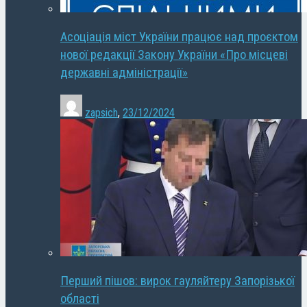
Асоціація міст України працює над проєктом
нової редакції Закону України «Про місцеві
державні адміністрації»
zapsich
,
23/12/2024
Перший пішов: вирок гауляйтеру Запорізької
області