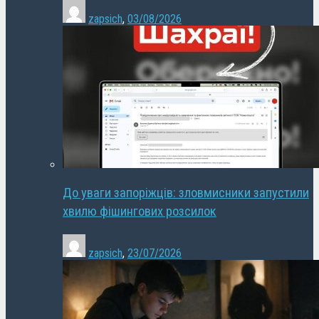
zapsich
,
03/08/2026
До уваги запоріжців: зловмисники запустили
хвилю фішингових розсилок
zapsich
,
23/07/2026