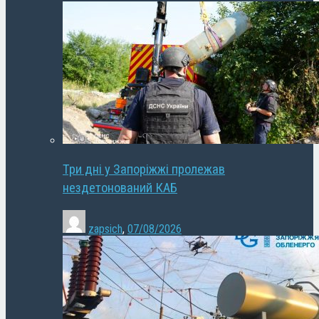
Три дні у Запоріжжі пролежав
нездетонований КАБ
zapsich
,
07/08/2026