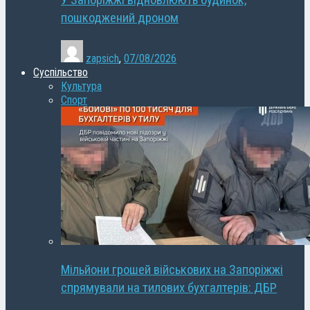
У Запоріжжі відновлюють будинок,
пошкоджений дроном
zapsich
,
07/08/2026
Суспільство
Культура
Спорт
Мільйони грошей військових на Запоріжжі
спрямували на тилових бухгалтерів: ДБР