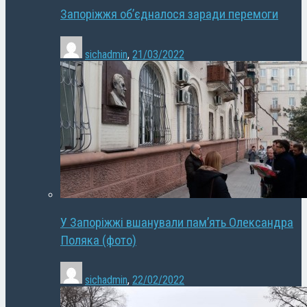
Запоріжжя об’єдналося заради перемоги
sichadmin
,
21/03/2022
У Запоріжжі вшанували пам’ять Олександра
Поляка (фото)
sichadmin
,
22/02/2022