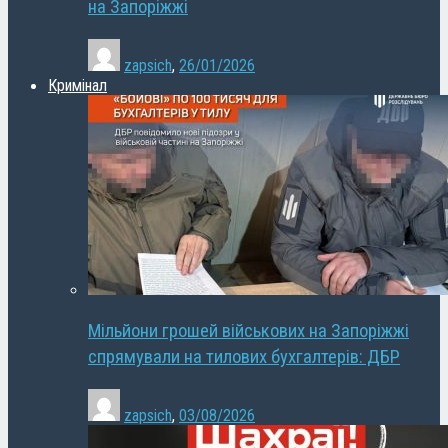
на Запоріжжі
zapsich
,
26/01/2026
Кримінал
Мільйони грошей військових на Запоріжжі
спрямували на тилових бухгалтерів: ДБР
zapsich
,
03/08/2026