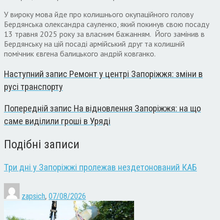
У вироку мова йде про колишнього окупаційного голову
Бердянська олександра сауленко, який покинув свою посаду
13 травня 2025 року за власним бажанням. Його замінив в
Бердянську на цій посаді армійський друг та колишній
помічник євгена балицького андрій ковганко.
Наступний запис
Ремонт у центрі Запоріжжя: зміни в
русі транспорту
Попередній запис
На відновлення Запоріжжя: на що
саме виділили гроші в Уряді
Подібні записи
Три дні у Запоріжжі пролежав нездетонований КАБ
zapsich
,
07/08/2026