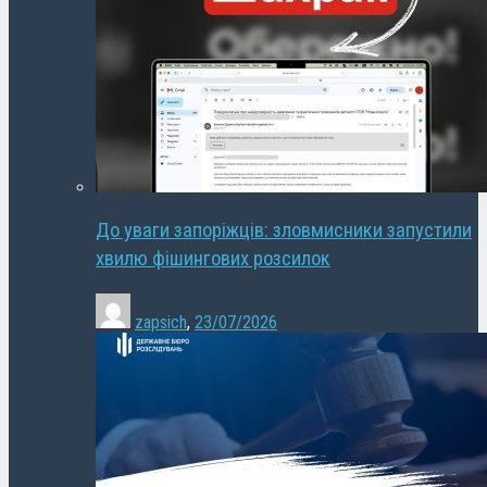
До уваги запоріжців: зловмисники запустили
хвилю фішингових розсилок
zapsich
,
23/07/2026