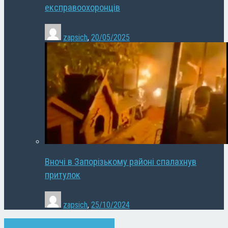
експравоохоронців
zapsich
,
20/05/2025
Вночі в Запорізькому районі спалахнув
притулок
zapsich
,
25/10/2024
Війна
Кримінал
Новини
Суспільство