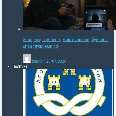
Запоріжців попереджають про вербування
спецслужбами рф
zapsich
,
23/07/2026
Політика