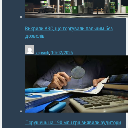
Викрили АЗС, що торгували пальним без
дозволів
zapsich
,
10/02/2026
Порушень на 190 млн грн виявили аудитори