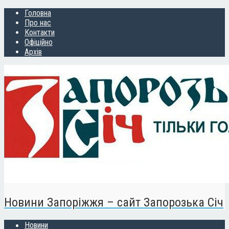
Головна
Про нас
Контакти
Офіційно
Архів
Новини Запоріжжя – сайт Запорозька Січ
Новини