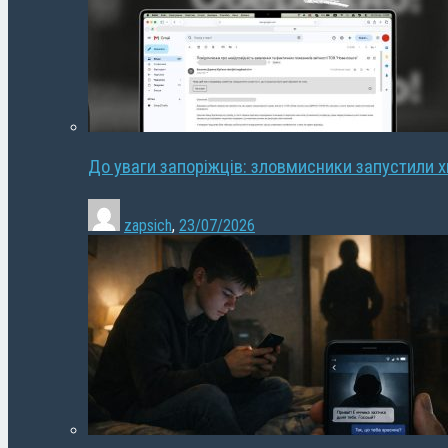
До уваги запоріжців: зловмисники запустили 
zapsich
,
23/07/2026