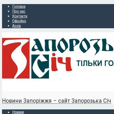
Головна
Про нас
Контакти
Офіційно
Архів
Новини Запоріжжя – сайт Запорозька Січ
Новини