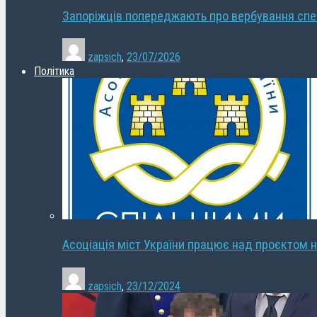
Запоріжців попереджають про вербування сп
zapsich
,
23/07/2026
Політика
Асоціація міст України працює над проєктом н
zapsich
,
23/12/2024