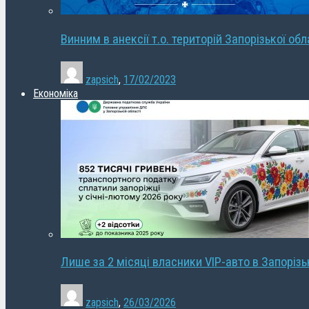
Винним в анексії т.о. територій Запорізької об
zapsich
,
17/02/2023
Економіка
Лише за 2 місяці власники VIP-авто в Запорізь
zapsich
,
26/03/2026