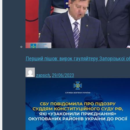
Перший пішов: вирок гауляйтеру Запорізької о
zapsich
,
29/06/2023