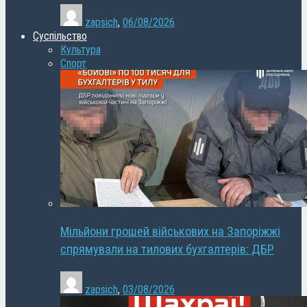
zapsich
,
06/08/2026
Суспільство
Культура
Спорт
Мільйони грошей військових на Запоріжжі
спрямували на тилових бухгалтерів: ДБР
zapsich
,
03/08/2026