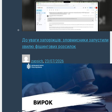
До уваги запоріжців: зловмисники запустили
хвилю фішингових розсилок
zapsich
,
23/07/2026