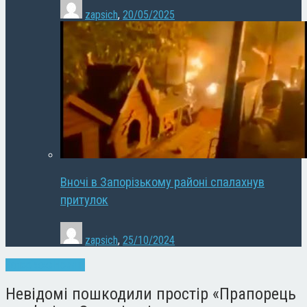
zapsich
,
20/05/2025
Вночі в Запорізькому районі спалахнув
притулок
zapsich
,
25/10/2024
Запоріжжя
Новини
Невідомі пошкодили простір «Прапорець