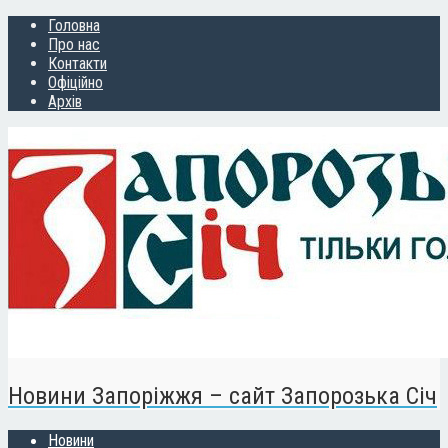
Головна
Про нас
Контакти
Офіційно
Архів
Новини Запоріжжя – сайт Запорозька Січ
Новини