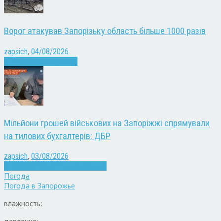
Ворог атакував Запорізьку область більше 1000 разів
zapsich
,
04/08/2026
Війна
Запоріжжя
Новини
Мільйони грошей військових на Запоріжжі спрямували
на тилових бухгалтерів: ДБР
zapsich
,
03/08/2026
Війна
Запоріжжя
Кримінал
Новини
Погода
Погода в
Запорожье
влажность: