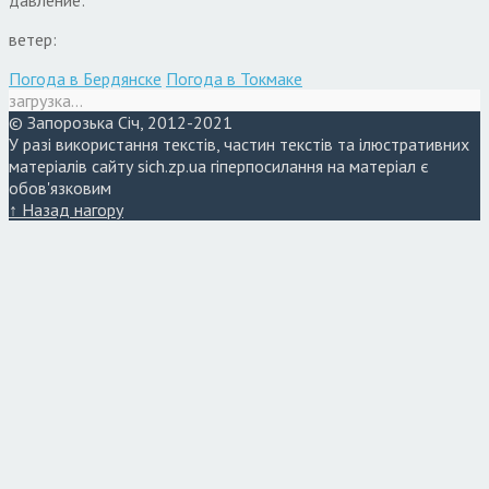
давление:
ветер:
Погода в Бердянске
Погода в Токмаке
загрузка...
© Запорозька Січ, 2012-2021
У разі використання текстів, частин текстів та ілюстративних
матеріалів сайту sich.zp.ua гіперпосилання на матеріал є
обов'язковим
↑ Назад нагору