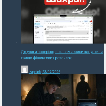
До уваги запоріжців: зловмисники запустили
хвилю фішингових розсилок
zapsich
,
23/07/2026