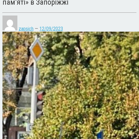
памʼяті» в Запоріжжі
zapsich
—
12/09/2023