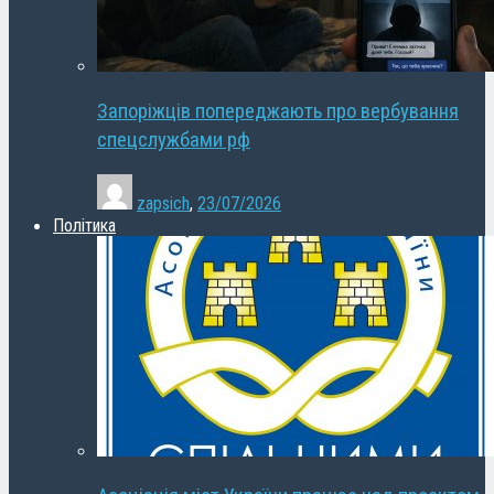
Запоріжців попереджають про вербування
спецслужбами рф
zapsich
,
23/07/2026
Політика