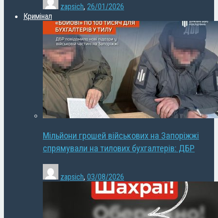
zapsich
,
26/01/2026
Кримінал
Мільйони грошей військових на Запоріжжі
спрямували на тилових бухгалтерів: ДБР
zapsich
,
03/08/2026