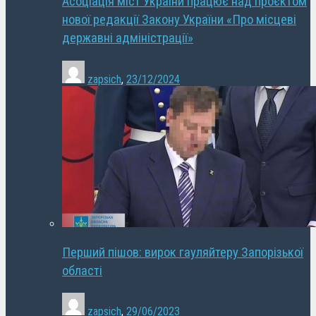
Асоціація міст України працює над проєктом
нової редакції Закону України «Про місцеві
державні адміністрації»
zapsich
,
23/12/2024
Перший пішов: вирок гауляйтеру Запорізької
області
zapsich
,
29/06/2023