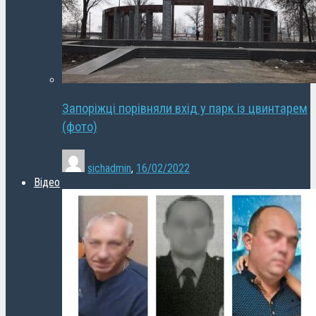
Запоріжці порівняли вхід у парк із цвинтарем
(фото)
sichadmin
,
16/02/2022
Відео