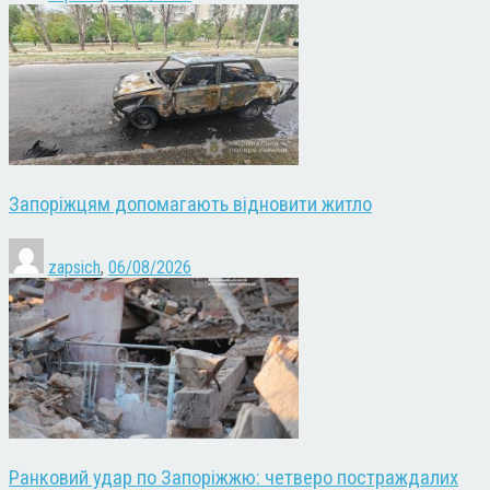
Запоріжцям допомагають відновити житло
zapsich
,
06/08/2026
Ранковий удар по Запоріжжю: четверо постраждалих