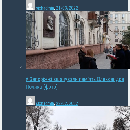
sichadmin
,
21/03/2022
У Запоріжжі вшанували пам’ять Олександра
Поляка (фото)
sichadmin
,
22/02/2022