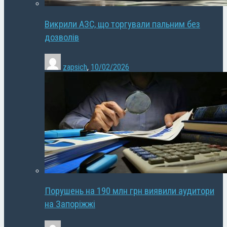
Викрили АЗС, що торгували пальним без
дозволів
zapsich
,
10/02/2026
Порушень на 190 млн грн виявили аудитори
на Запоріжжі