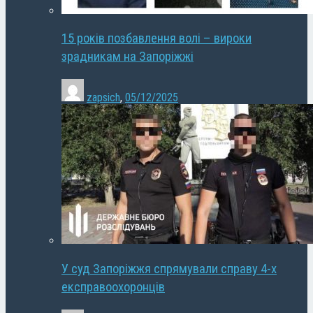
15 років позбавлення волі – вироки
зрадникам на Запоріжжі
zapsich
,
05/12/2025
У суд Запоріжжя спрямували справу 4-х
експравоохоронців