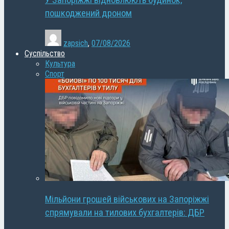
У Запоріжжі відновлюють будинок,
пошкоджений дроном
zapsich
,
07/08/2026
Суспільство
Культура
Спорт
Мільйони грошей військових на Запоріжжі
спрямували на тилових бухгалтерів: ДБР