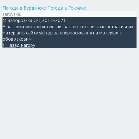
Погода в Бердянске
Погода в Токмаке
загрузка...
© Запорозька Січ, 2012-2021
У разі використання текстів, частин текстів та ілюстративних
матеріалів сайту sich.zp.ua гіперпосилання на матеріал є
обов'язковим
↑ Назад нагору