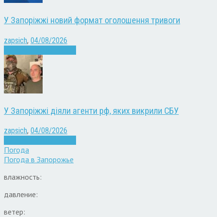
У Запоріжжі новий формат оголошення тривоги
zapsich
,
04/08/2026
Війна
Запоріжжя
Новини
У Запоріжжі діяли агенти рф, яких викрили СБУ
zapsich
,
04/08/2026
Війна
Запоріжжя
Новини
Погода
Погода в
Запорожье
влажность:
давление:
ветер: