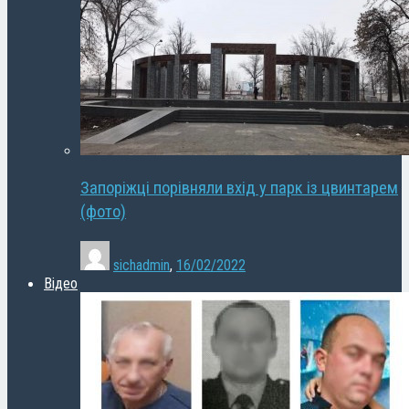
Запоріжці порівняли вхід у парк із цвинтарем
(фото)
sichadmin
,
16/02/2022
Відео