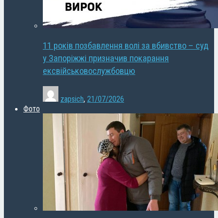
11 років позбавлення волі за вбивство – суд
у Запоріжжі призначив покарання
ексвійськовослужбовцю
zapsich
,
21/07/2026
Фото