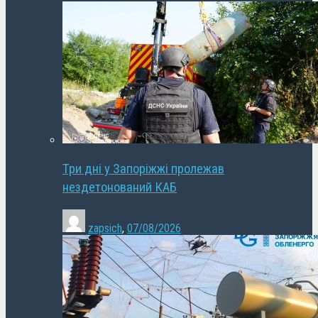
Три дні у Запоріжжі пролежав
нездетонований КАБ
zapsich
,
07/08/2026