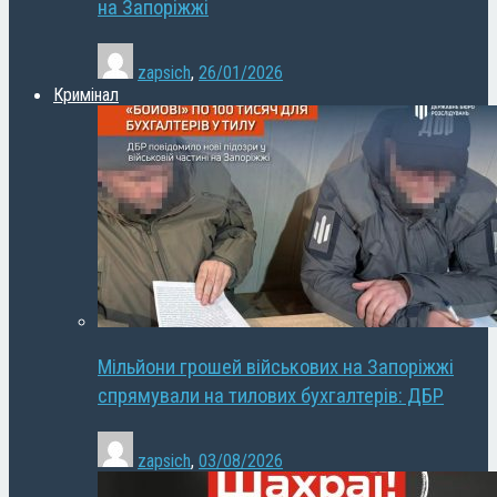
на Запоріжжі
zapsich
,
26/01/2026
Кримінал
Мільйони грошей військових на Запоріжжі
спрямували на тилових бухгалтерів: ДБР
zapsich
,
03/08/2026