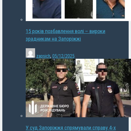
15 років позбавлення волі – вироки
зрадникам на Запоріжжі
zapsich
,
05/12/2025
У суд Запоріжжя спрямували справу 4-х