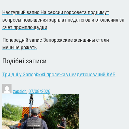
Наступний запис
На сессии горсовета поднимут
вопросы повышения зарплат педагогов и отопления за
счет промплощадки
Попередній запис
Запорожские женщины стали
меньше рожать
Подібні записи
Три дні у Запоріжжі пролежав нездетонований КАБ
zapsich
,
07/08/2026