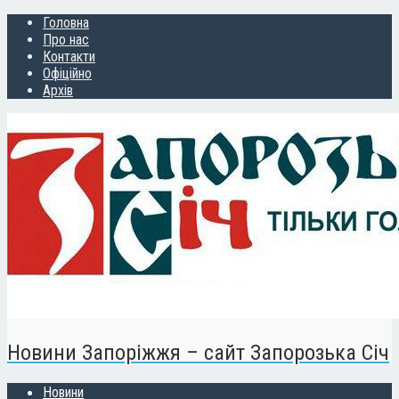
Головна
Про нас
Контакти
Офіційно
Архів
Новини Запоріжжя – сайт Запорозька Січ
Новини