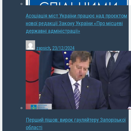
Асоціація міст України працює над проєктом
нової редакції Закону України «Про місцеві
державні адміністрації»
zapsich
,
23/12/2024
Перший пішов: вирок гауляйтеру Запорізької
області