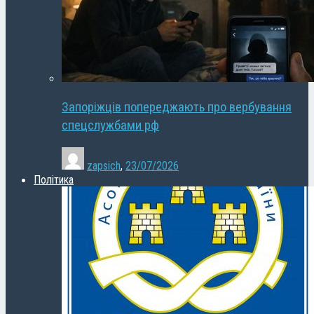
Запоріжців попереджають про вербування
спецслужбами рф
zapsich
,
23/07/2026
Політика