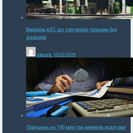
Викрили АЗС, що торгували пальним без
дозволів
zapsich
,
10/02/2026
Порушень на 190 млн грн виявили аудитори