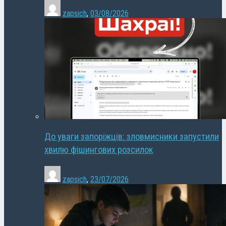
zapsich
,
03/08/2026
До уваги запоріжців: зловмисники запустили
хвилю фішингових розсилок
zapsich
,
23/07/2026