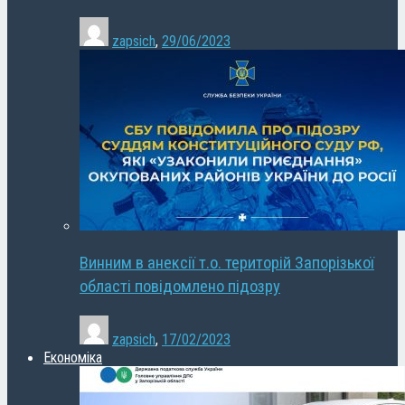
zapsich
,
29/06/2023
Винним в анексії т.о. територій Запорізької
області повідомлено підозру
zapsich
,
17/02/2023
Економіка