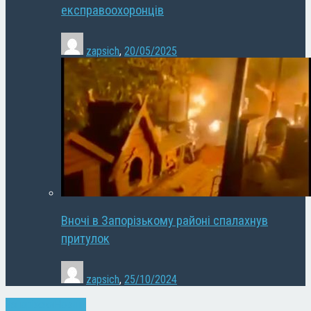
експравоохоронців
zapsich
,
20/05/2025
Вночі в Запорізькому районі спалахнув
притулок
zapsich
,
25/10/2024
Запоріжжя
Новини