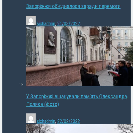
Запоріжжя об’єдналося заради перемоги
sichadmin
,
21/03/2022
У Запоріжжі вшанували пам’ять Олександра
Поляка (фото)
sichadmin
,
22/02/2022