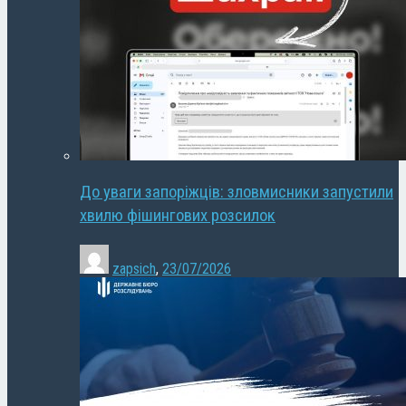
До уваги запоріжців: зловмисники запустили
хвилю фішингових розсилок
zapsich
,
23/07/2026