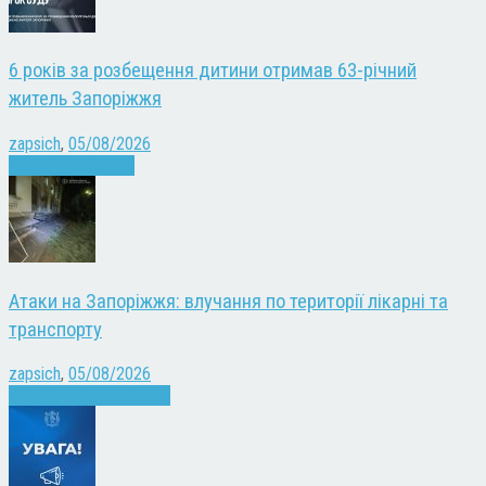
6 років за розбещення дитини отримав 63-річний
житель Запоріжжя
zapsich
,
05/08/2026
Запоріжжя
Новини
Атаки на Запоріжжя: влучання по території лікарні та
транспорту
zapsich
,
05/08/2026
Війна
Запоріжжя
Новини