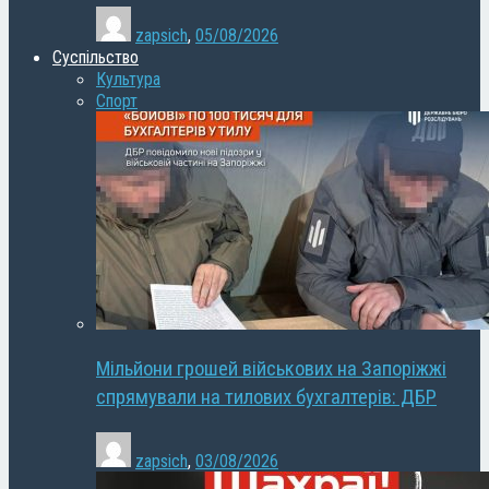
zapsich
,
05/08/2026
Суспільство
Культура
Спорт
Мільйони грошей військових на Запоріжжі
спрямували на тилових бухгалтерів: ДБР
zapsich
,
03/08/2026