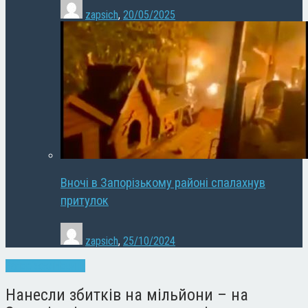
zapsich
,
20/05/2025
Вночі в Запорізькому районі спалахнув
притулок
zapsich
,
25/10/2024
Запоріжжя
Новини
Нанесли збитків на мільйони – на