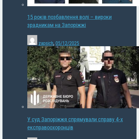
15 років позбавлення волі – вироки
зрадникам на Запоріжжі
zapsich
,
05/12/2025
У суд Запоріжжя спрямували справу 4-х
експравоохоронців