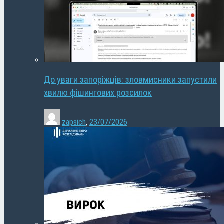
До уваги запоріжців: зловмисники запустили
хвилю фішингових розсилок
zapsich
,
23/07/2026