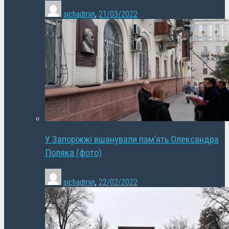
sichadmin
,
21/03/2022
У Запоріжжі вшанували пам’ять Олександра
Поляка (фото)
sichadmin
,
22/02/2022