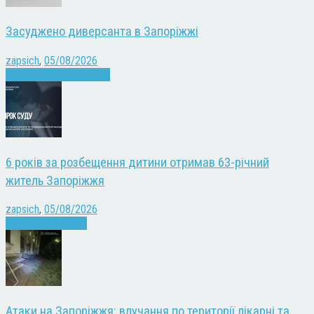
Засуджено диверсанта в Запоріжжі
zapsich
,
05/08/2026
Війна
Запоріжжя
Новини
6 років за розбещення дитини отримав 63-річний
житель Запоріжжя
zapsich
,
05/08/2026
Запоріжжя
Новини
Атаки на Запоріжжя: влучання по території лікарні та