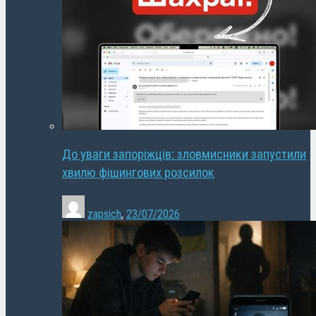
До уваги запоріжців: зловмисники запустили
хвилю фішингових розсилок
zapsich
,
23/07/2026