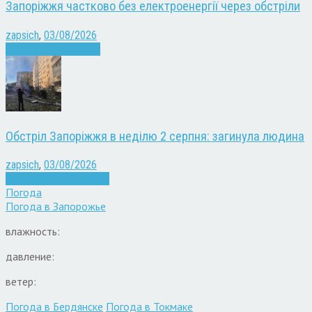
Запоріжжя частково без електроенергії через обстріли
zapsich
,
03/08/2026
Війна
здоров'я
Новини
Обстріл Запоріжжя в неділю 2 серпня: загинула людина
zapsich
,
03/08/2026
Війна
Запоріжжя
Новини
Погода
Погода в
Запорожье
влажность:
давление:
ветер:
Погода в Бердянске
Погода в Токмаке