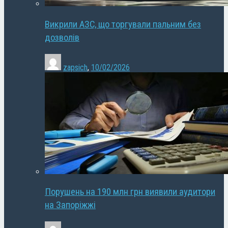
Викрили АЗС, що торгували пальним без
дозволів
zapsich
,
10/02/2026
Порушень на 190 млн грн виявили аудитори
на Запоріжжі