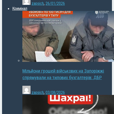
zapsich
,
26/01/2026
Кримінал
Мільйони грошей військових на Запоріжжі
спрямували на тилових бухгалтерів: ДБР
zapsich
,
03/08/2026