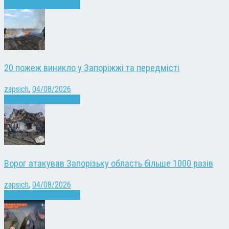
Війна
Запоріжжя
Новини
20 пожеж виникло у Запоріжжі та передмісті
zapsich
,
04/08/2026
Війна
Запоріжжя
Новини
Ворог атакував Запорізьку область більше 1000 разів
zapsich
,
04/08/2026
Війна
Запоріжжя
Новини