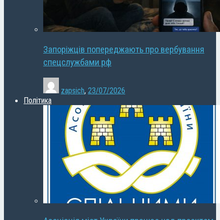
Запоріжців попереджають про вербування
спецслужбами рф
zapsich
,
23/07/2026
Політика