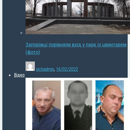
Запоріжці порівняли вхід у парк із цвинтарем
(фото)
sichadmin
,
16/02/2022
Відео