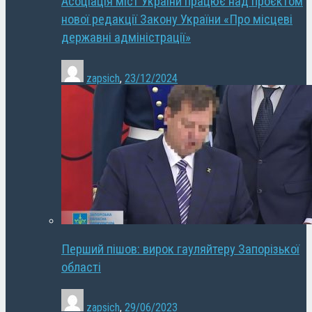
Асоціація міст України працює над проєктом
нової редакції Закону України «Про місцеві
державні адміністрації»
zapsich
,
23/12/2024
Перший пішов: вирок гауляйтеру Запорізької
області
zapsich
,
29/06/2023