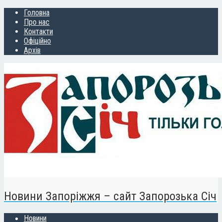
Головна
Про нас
Контакти
Офіційно
Архів
Новини Запоріжжя – сайт Запорозька Січ
Новини