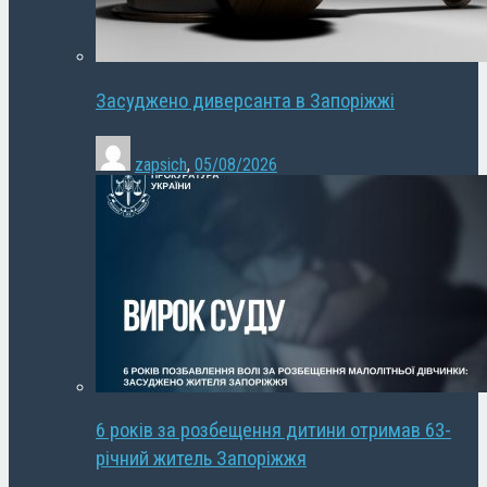
Засуджено диверсанта в Запоріжжі
zapsich
,
05/08/2026
6 років за розбещення дитини отримав 63-
річний житель Запоріжжя