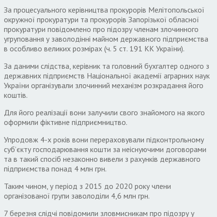
За процесуального керівництва прокурорів Мелітопольської
окружної прокуратури та прокурорів Запорізької обласної
прокуратури повідомлено про підозру членам злочинного
угруповання у заволодінні майном державного підприємства
в особливо великих розмірах (ч. 5 ст. 191 КК України).
За даними слідства, керівник та головний бухгалтер одного з
державних підприємств Національної академії аграрних наук
України організували злочинний механізм розкрадання його
коштів.
Для його реалізації вони залучили свого знайомого на якого
оформили фіктивне підприємництво.
Упродовж 4-х років вони перераховували підконтрольному
суб’єкту господарювання кошти за неіснуючими договорами
та в такий спосіб незаконно вивели з рахунків державного
підприємства понад 4 млн грн.
Таким чином, у період з 2015 до 2020 року члени
організованої групи заволоділи 4,6 млн грн.
7 березня слідчі повідомили зловмисникам про підозру у