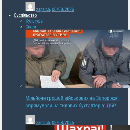
zapsich
,
06/08/2026
Суспільство
Культура
Спорт
Мільйони грошей військових на Запоріжжі
спрямували на тилових бухгалтерів: ДБР
zapsich
,
03/08/2026