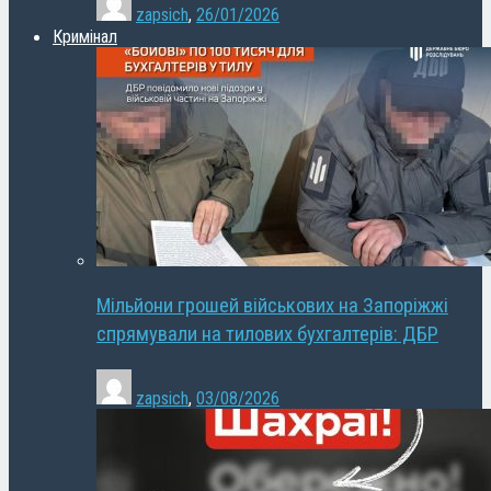
zapsich
,
26/01/2026
Кримінал
Мільйони грошей військових на Запоріжжі
спрямували на тилових бухгалтерів: ДБР
zapsich
,
03/08/2026