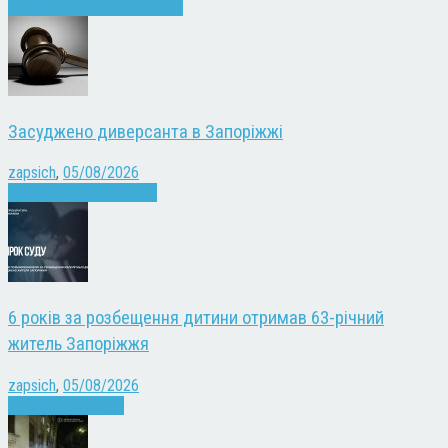
Запоріжжя
Культура
Новини
Засуджено диверсанта в Запоріжжі
zapsich
,
05/08/2026
Війна
Запоріжжя
Новини
6 років за розбещення дитини отримав 63-річний
житель Запоріжжя
zapsich
,
05/08/2026
Запоріжжя
Новини