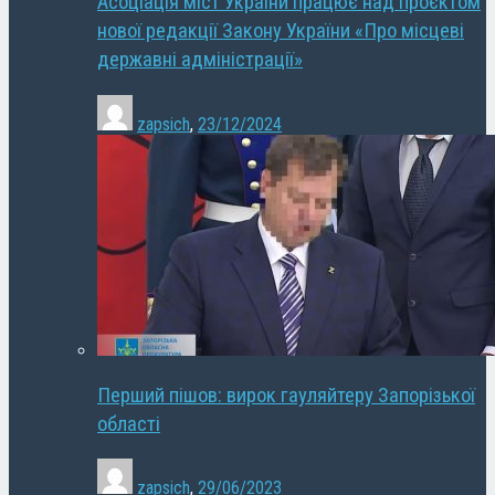
Асоціація міст України працює над проєктом
нової редакції Закону України «Про місцеві
державні адміністрації»
zapsich
,
23/12/2024
Перший пішов: вирок гауляйтеру Запорізької
області
zapsich
,
29/06/2023