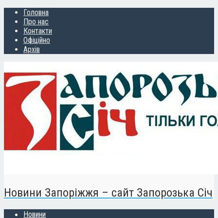
Головна
Про нас
Контакти
Офіційно
Архів
Новини Запоріжжя – сайт Запорозька Січ
Новини