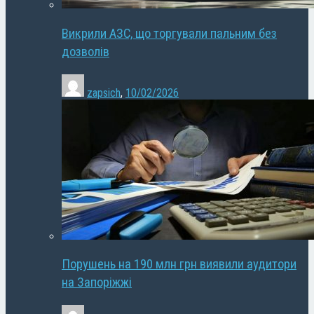
Викрили АЗС, що торгували пальним без
дозволів
zapsich
,
10/02/2026
Порушень на 190 млн грн виявили аудитори
на Запоріжжі