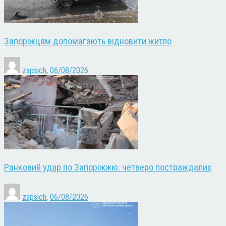
Запоріжцям допомагають відновити житло
zapsich
,
06/08/2026
Ранковий удар по Запоріжжю: четверо постраждалих
zapsich
,
06/08/2026