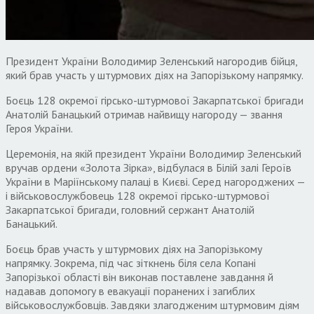
Президент України Володимир Зеленський нагородив бійця,
який брав участь у штурмових діях на Запорізькому напрямку.
Боєць 128 окремої гірсько-штурмової Закарпатської бригади
Анатолій Банацький отримав найвищу нагороду — звання
Героя України.
Церемонія, на якій президент України Володимир Зеленський
вручав ордени «Золота Зірка», відбулася в Білій залі Героїв
України в Маріїнському палаці в Києві. Серед нагороджених —
і військовослужбовець 128 окремої гірсько-штурмової
Закарпатської бригади, головний сержант Анатолій
Банацький.
Боєць брав участь у штурмових діях на Запорізькому
напрямку. Зокрема, під час зіткнень біля села Копані
Запорізької області він виконав поставлене завдання й
надавав допомогу в евакуації поранених і загиблих
військовослужбовців. Завдяки злагодженим штурмовим діям