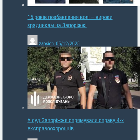
15 років позбавлення волі – вироки
зрадникам на Запоріжжі
zapsich
,
05/12/2025
У суд Запоріжжя спрямували справу 4-х
експравоохоронців