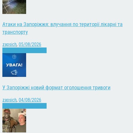
Атаки на Запоріжжя: влучання по території лікарні та
транспорту
zapsich
,
05/08/2026
Війна
Запоріжжя
Новини
У Запоріжжі новий формат оголошення тривоги
zapsich
,
04/08/2026
Війна
Запоріжжя
Новини