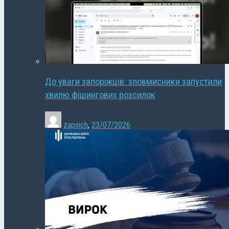
До уваги запоріжців: зловмисники запустили
хвилю фішингових розсилок
zapsich
,
23/07/2026