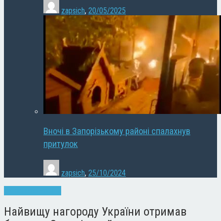
zapsich
,
20/05/2025
Вночі в Запорізькому районі спалахнув
притулок
zapsich
,
25/10/2024
Запоріжжя
Новини
Найвищу нагороду України отримав