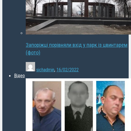
Запоріжці порівняли вхід у парк із цвинтарем
(фото)
sichadmin
,
16/02/2022
Відео