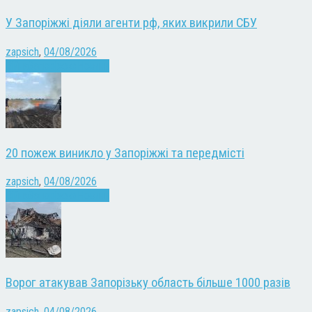
У Запоріжжі діяли агенти рф, яких викрили СБУ
zapsich
,
04/08/2026
Війна
Запоріжжя
Новини
20 пожеж виникло у Запоріжжі та передмісті
zapsich
,
04/08/2026
Війна
Запоріжжя
Новини
Ворог атакував Запорізьку область більше 1000 разів
zapsich
,
04/08/2026