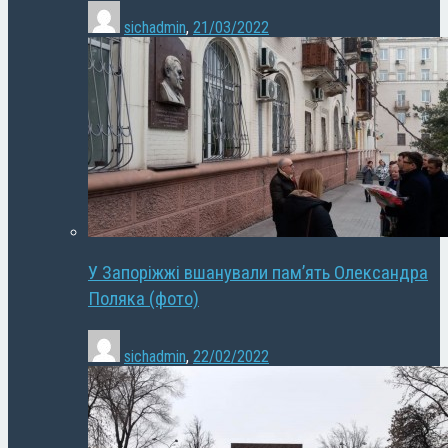
sichadmin
,
21/03/2022
У Запоріжжі вшанували пам’ять Олександра
Поляка (фото)
sichadmin
,
22/02/2022