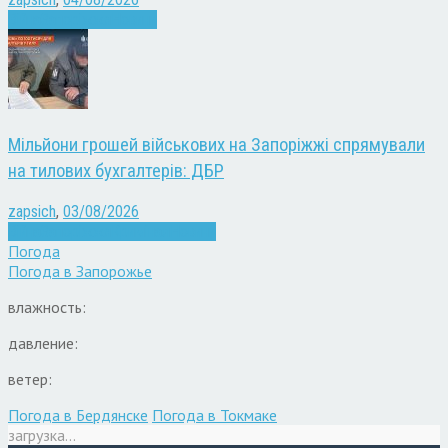
Війна
Запоріжжя
Новини
Мільйони грошей військових на Запоріжжі спрямували
на тилових бухгалтерів: ДБР
zapsich
,
03/08/2026
Війна
Запоріжжя
Кримінал
Новини
Погода
Погода в
Запорожье
влажность:
давление:
ветер:
Погода в Бердянске
Погода в Токмаке
загрузка...