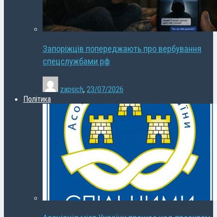
Запоріжців попереджають про вербування
спецслужбами рф
zapsich
,
23/07/2026
Політика