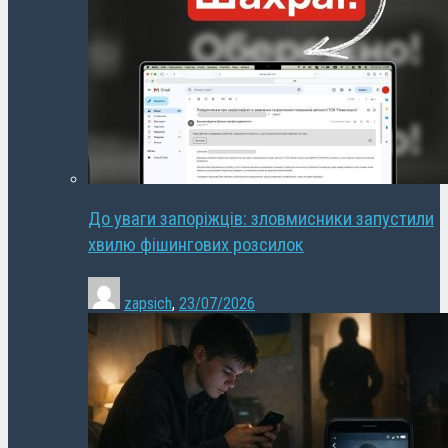
До уваги запоріжців: зловмисники запустили
хвилю фішингових розсилок
zapsich
,
23/07/2026