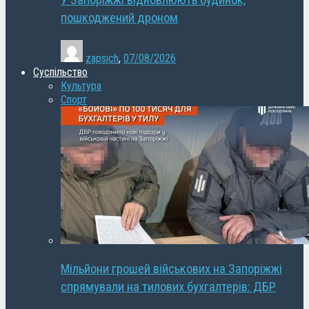
У Запоріжжі відновлюють будинок,
пошкоджений дроном
zapsich
,
07/08/2026
Суспільство
Культура
Спорт
Мільйони грошей військових на Запоріжжі
спрямували на тилових бухгалтерів: ДБР