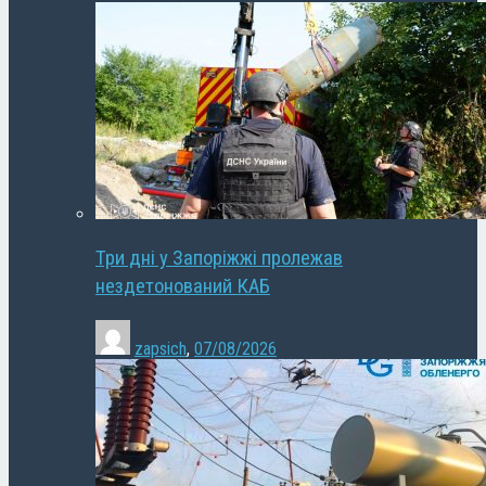
Три дні у Запоріжжі пролежав
нездетонований КАБ
zapsich
,
07/08/2026