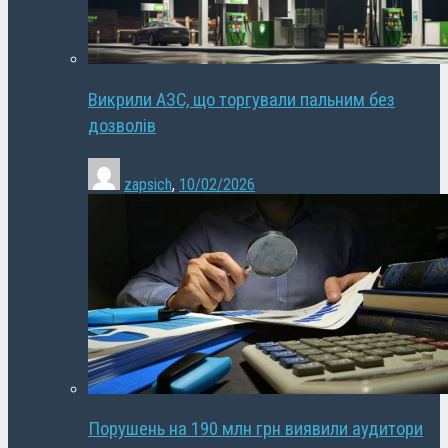
Викрили АЗС, що торгували пальним без
дозволів
zapsich
,
10/02/2026
Порушень на 190 млн грн виявили аудитори