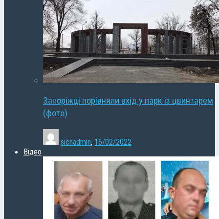
Запоріжці порівняли вхід у парк із цвинтарем
(фото)
sichadmin
,
16/02/2022
Відео