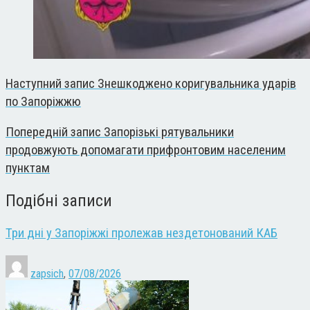
Наступний запис
Знешкоджено коригувальника ударів
по Запоріжжю
Попередній запис
Запорізькі рятувальники
продовжують допомагати прифронтовим населеним
пунктам
Подібні записи
Три дні у Запоріжжі пролежав нездетонований КАБ
zapsich
,
07/08/2026