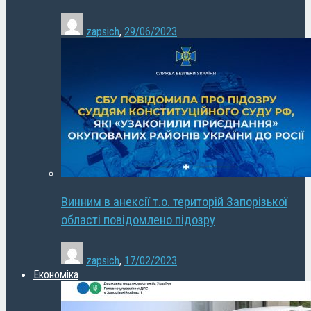
zapsich
,
29/06/2023
Винним в анексії т.о. територій Запорізької
області повідомлено підозру
zapsich
,
17/02/2023
Економіка