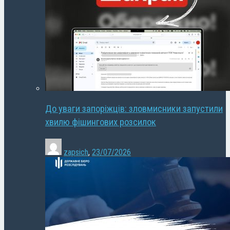
До уваги запоріжців: зловмисники запустили
хвилю фішингових розсилок
zapsich
,
23/07/2026