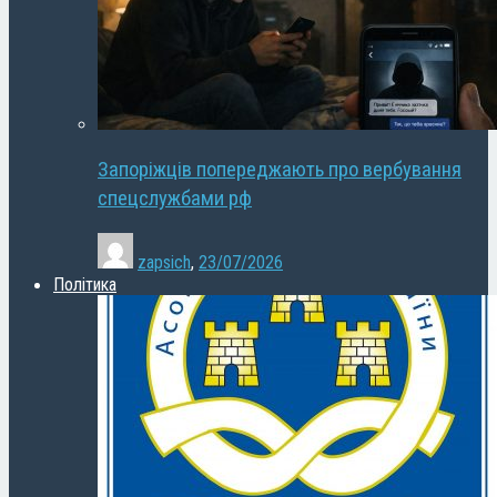
Запоріжців попереджають про вербування
спецслужбами рф
zapsich
,
23/07/2026
Політика