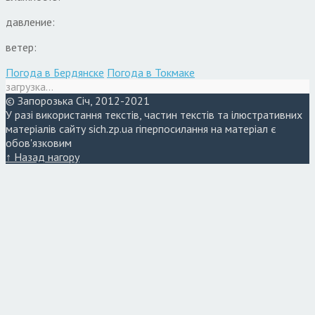
давление:
ветер:
Погода в Бердянске
Погода в Токмаке
загрузка...
© Запорозька Січ, 2012-2021
У разі використання текстів, частин текстів та ілюстративних
матеріалів сайту sich.zp.ua гіперпосилання на матеріал є
обов'язковим
↑ Назад нагору