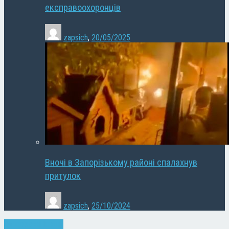
експравоохоронців
zapsich
,
20/05/2025
Вночі в Запорізькому районі спалахнув
притулок
zapsich
,
25/10/2024
Запоріжжя
Новини