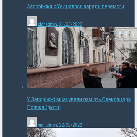
Запоріжжя об’єдналося заради перемоги
sichadmin
,
21/03/2022
У Запоріжжі вшанували пам’ять Олександра
Поляка (фото)
sichadmin
,
22/02/2022