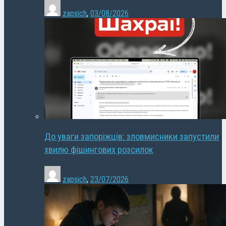
zapsich
,
03/08/2026
До уваги запоріжців: зловмисники запустили
хвилю фішингових розсилок
zapsich
,
23/07/2026