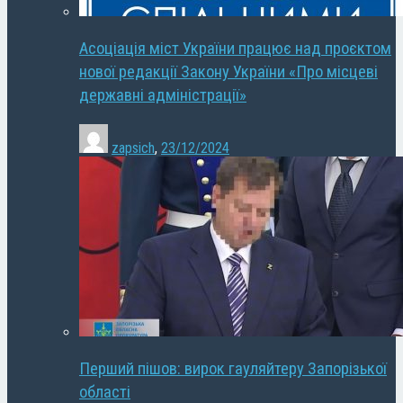
Асоціація міст України працює над проєктом
нової редакції Закону України «Про місцеві
державні адміністрації»
zapsich
,
23/12/2024
Перший пішов: вирок гауляйтеру Запорізької
області