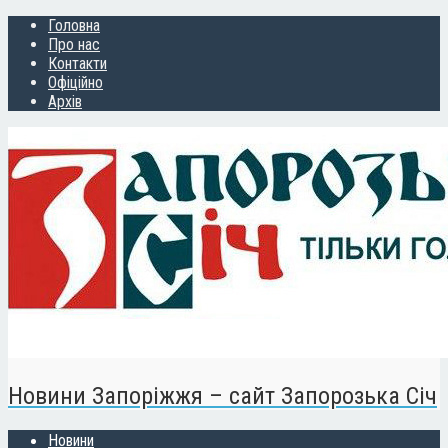
Головна
Про нас
Контакти
Офіційно
Архів
Новини Запоріжжя – сайт Запорозька Січ
Новини