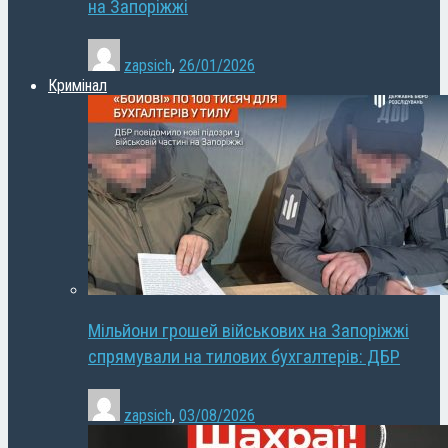
на Запоріжжі
zapsich
,
26/01/2026
Кримінал
Мільйони грошей військових на Запоріжжі
спрямували на тилових бухгалтерів: ДБР
zapsich
,
03/08/2026