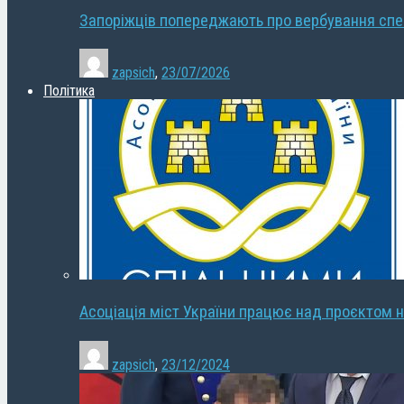
Запоріжців попереджають про вербування сп
zapsich
,
23/07/2026
Політика
Асоціація міст України працює над проєктом н
zapsich
,
23/12/2024