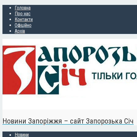
Головна
Про нас
Контакти
Офіційно
Архів
Новини Запоріжжя – сайт Запорозька Січ
Новини