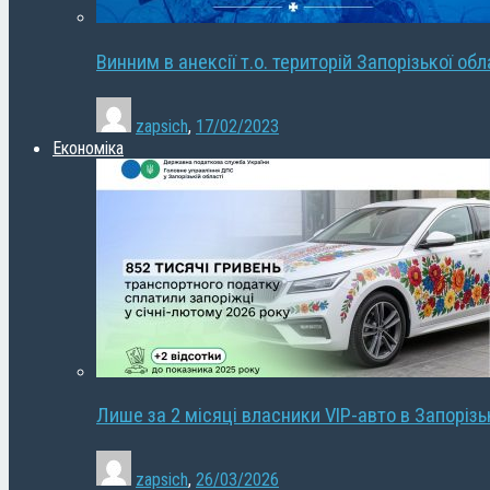
Винним в анексії т.о. територій Запорізької об
zapsich
,
17/02/2023
Економіка
Лише за 2 місяці власники VIP-авто в Запорізь
zapsich
,
26/03/2026