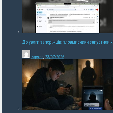
До уваги запоріжців: зловмисники запустили 
zapsich
,
23/07/2026