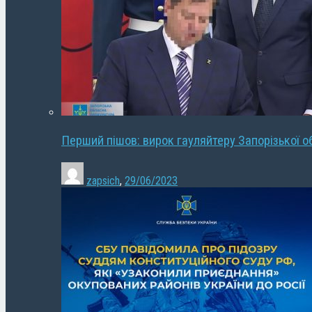
Перший пішов: вирок гауляйтеру Запорізької о
zapsich
,
29/06/2023