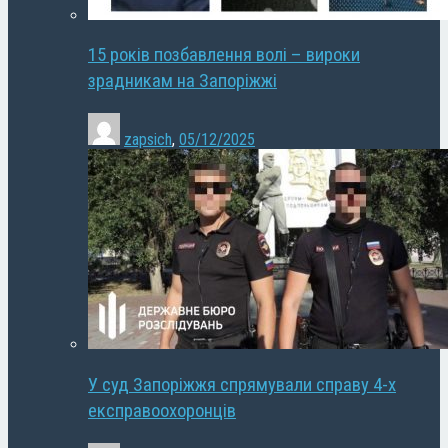
15 років позбавлення волі – вироки
зрадникам на Запоріжжі
zapsich
,
05/12/2025
У суд Запоріжжя спрямували справу 4-х
експравоохоронців