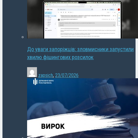
До уваги запоріжців: зловмисники запустили
хвилю фішингових розсилок
zapsich
,
23/07/2026