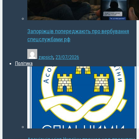
Запоріжців попереджають про вербування
спецслужбами рф
zapsich
,
23/07/2026
Політика