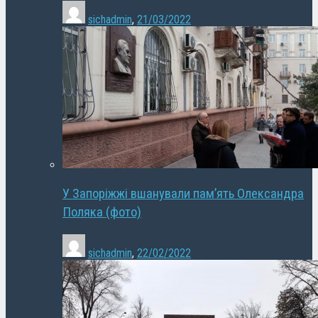
sichadmin
,
21/03/2022
У Запоріжжі вшанували пам’ять Олександра
Поляка (фото)
sichadmin
,
22/02/2022