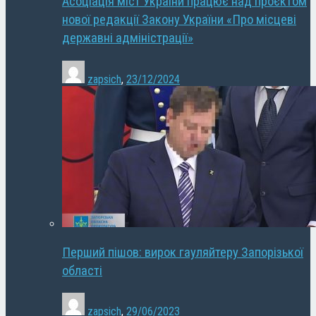
Асоціація міст України працює над проєктом
нової редакції Закону України «Про місцеві
державні адміністрації»
zapsich
,
23/12/2024
Перший пішов: вирок гауляйтеру Запорізької
області
zapsich
,
29/06/2023