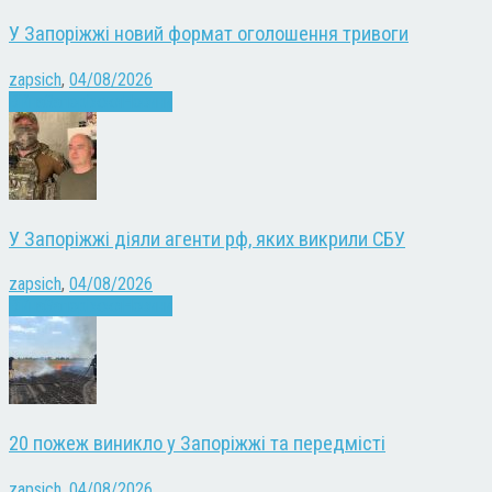
У Запоріжжі новий формат оголошення тривоги
zapsich
,
04/08/2026
Війна
Запоріжжя
Новини
У Запоріжжі діяли агенти рф, яких викрили СБУ
zapsich
,
04/08/2026
Війна
Запоріжжя
Новини
20 пожеж виникло у Запоріжжі та передмісті
zapsich
,
04/08/2026