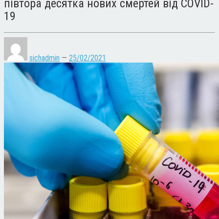
півтора десятка нових смертей від COVID-
19
sichadmin
—
25/02/2021