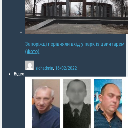
Запоріжці порівняли вхід у парк із цвинтарем
(фото)
sichadmin
,
16/02/2022
Відео