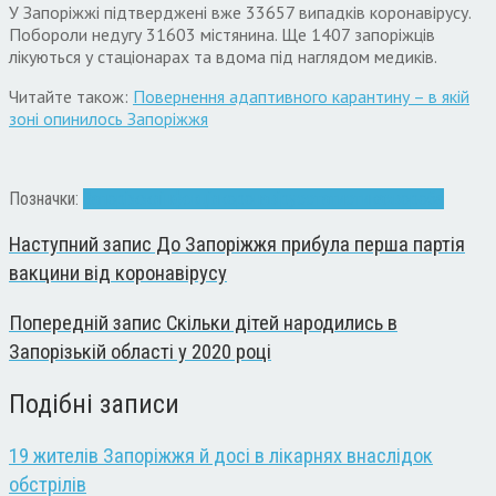
У Запоріжжі підтверджені вже 33657 випадків коронавірусу.
Побороли недугу 31603 містянина. Ще 1407 запоріжців
лікуються у стаціонарах та вдома під наглядом медиків.
Читайте також:
Повернення адаптивного карантину – в якій
зоні опинилось Запоріжжя
Позначки:
Запоріжжя
інфекція
коронавірус
статистика
хвороба
Наступний запис
До Запоріжжя прибула перша партія
вакцини від коронавірусу
Попередній запис
Скільки дітей народились в
Запорізькій області у 2020 році
Подібні записи
19 жителів Запоріжжя й досі в лікарнях внаслідок
обстрілів