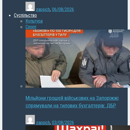
zapsich
,
06/08/2026
Суспільство
Культура
Спорт
Мільйони грошей військових на Запоріжжі
спрямували на тилових бухгалтерів: ДБР
zapsich
,
03/08/2026