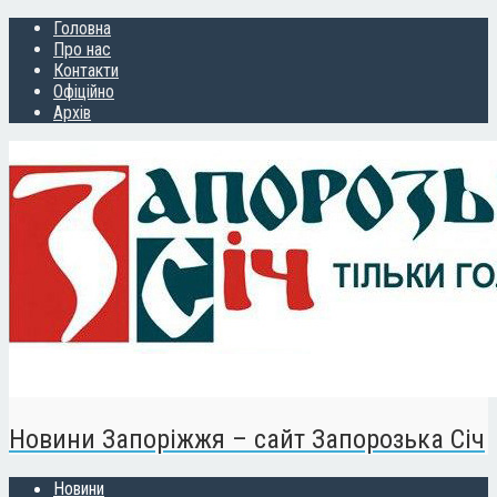
Головна
Про нас
Контакти
Офіційно
Архів
Новини Запоріжжя – сайт Запорозька Січ
Новини