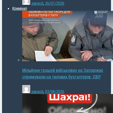
zapsich
,
26/01/2026
Кримінал
Мільйони грошей військових на Запоріжжі
спрямували на тилових бухгалтерів: ДБР
zapsich
,
03/08/2026