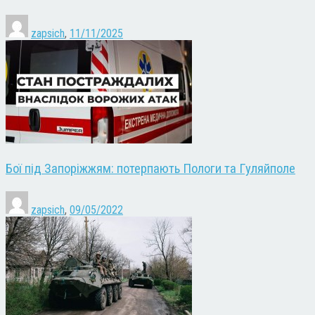
zapsich
,
11/11/2025
Бої під Запоріжжям: потерпають Пологи та Гуляйполе
zapsich
,
09/05/2022