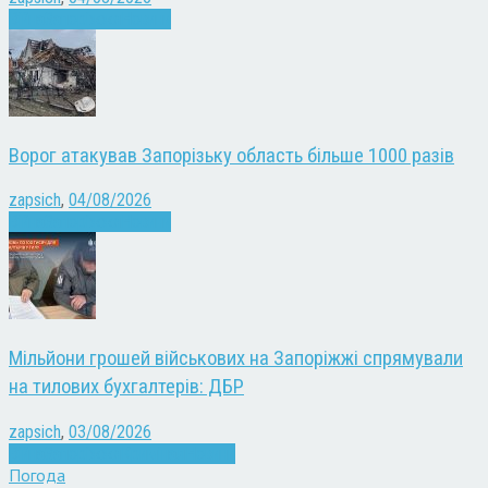
Війна
Запоріжжя
Новини
Ворог атакував Запорізьку область більше 1000 разів
zapsich
,
04/08/2026
Війна
Запоріжжя
Новини
Мільйони грошей військових на Запоріжжі спрямували
на тилових бухгалтерів: ДБР
zapsich
,
03/08/2026
Війна
Запоріжжя
Кримінал
Новини
Погода