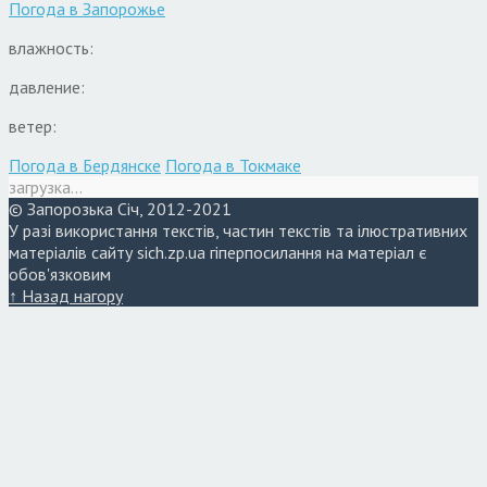
Погода в
Запорожье
влажность:
давление:
ветер:
Погода в Бердянске
Погода в Токмаке
загрузка...
© Запорозька Січ, 2012-2021
У разі використання текстів, частин текстів та ілюстративних
матеріалів сайту sich.zp.ua гіперпосилання на матеріал є
обов'язковим
↑ Назад нагору