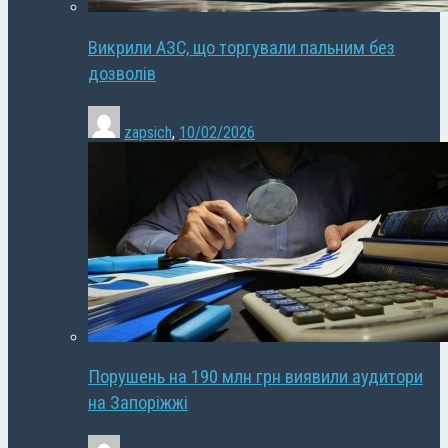
Викрили АЗС, що торгували пальним без
дозволів
zapsich
,
10/02/2026
Порушень на 190 млн грн виявили аудитори
на Запоріжжі