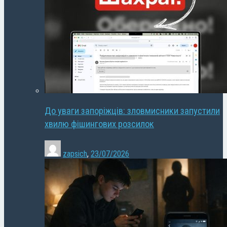
До уваги запоріжців: зловмисники запустили
хвилю фішингових розсилок
zapsich
,
23/07/2026