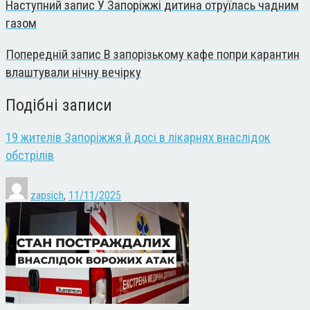
Наступний запис
У Запоріжжі дитина отруїлась чадним
газом
Попередній запис
В запорізькому кафе попри карантин
влаштували нічну вечірку
Подібні записи
19 жителів Запоріжжя й досі в лікарнях внаслідок
обстрілів
zapsich
,
11/11/2025