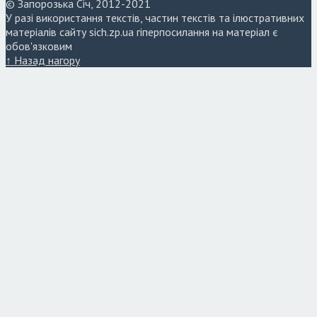
© Запорозька Січ, 2012-2021
У разі використання текстів, частин текстів та ілюстративних
матеріалів сайту sich.zp.ua гіперпосилання на матеріал є
обов'язковим
↑ Назад нагору