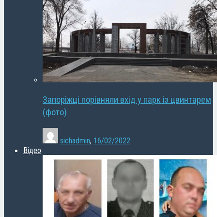
Запоріжці порівняли вхід у парк із цвинтарем
(фото)
sichadmin
,
16/02/2022
Відео