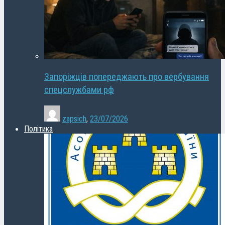
Запоріжців попереджають про вербування
спецслужбами рф
zapsich
,
23/07/2026
Політика