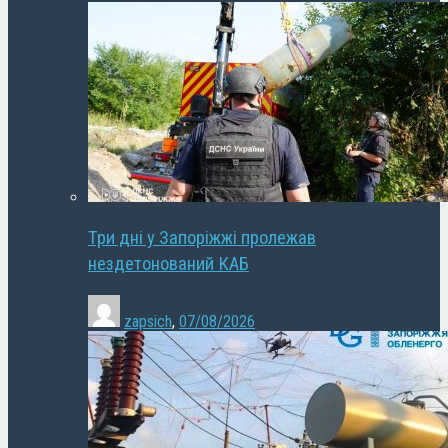
Три дні у Запоріжжі пролежав
нездетонований КАБ
zapsich
,
07/08/2026