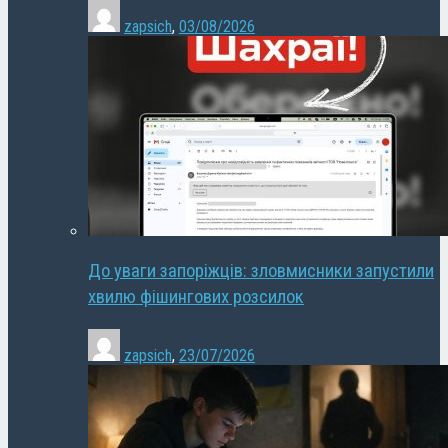
zapsich
,
03/08/2026
До уваги запоріжців: зловмисники запустили
хвилю фішингових розсилок
zapsich
,
23/07/2026