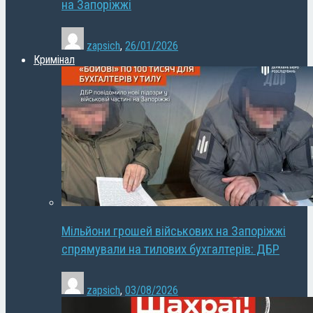
на Запоріжжі
zapsich
,
26/01/2026
Кримінал
Мільйони грошей військових на Запоріжжі
спрямували на тилових бухгалтерів: ДБР
zapsich
,
03/08/2026