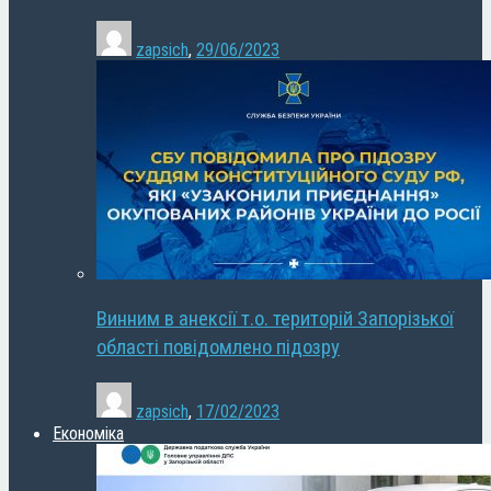
zapsich
,
29/06/2023
Винним в анексії т.о. територій Запорізької
області повідомлено підозру
zapsich
,
17/02/2023
Економіка