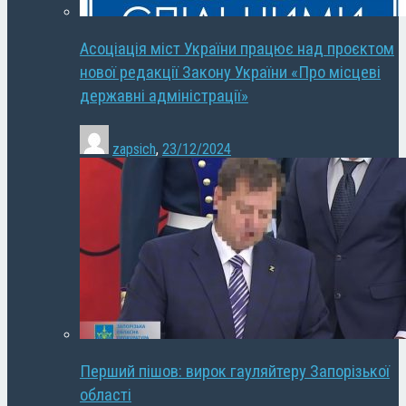
Асоціація міст України працює над проєктом
нової редакції Закону України «Про місцеві
державні адміністрації»
zapsich
,
23/12/2024
Перший пішов: вирок гауляйтеру Запорізької
області