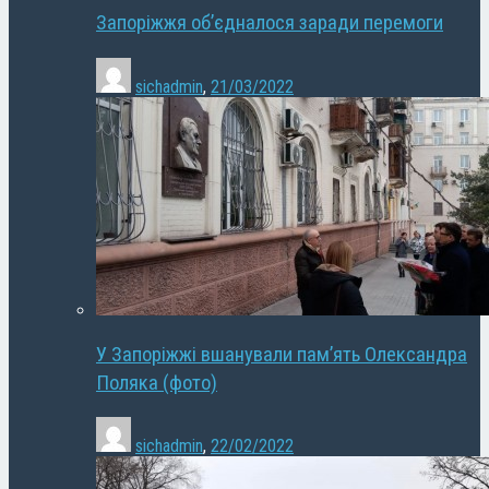
Запоріжжя об’єдналося заради перемоги
sichadmin
,
21/03/2022
У Запоріжжі вшанували пам’ять Олександра
Поляка (фото)
sichadmin
,
22/02/2022