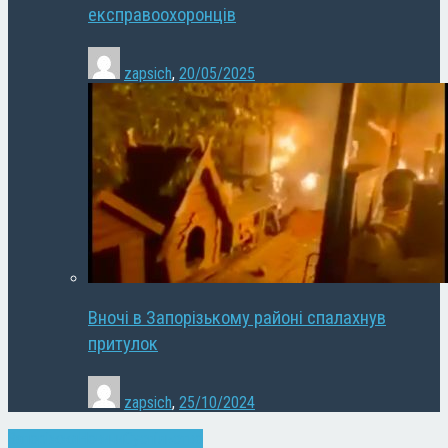
експравоохоронців
zapsich
,
20/05/2025
Вночі в Запорізькому районі спалахнув
притулок
zapsich
,
25/10/2024
Запоріжжя
Новини
Суспільство