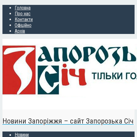
Головна
Про нас
Контакти
Офіційно
Архів
Новини Запоріжжя – сайт Запорозька Січ
Новини