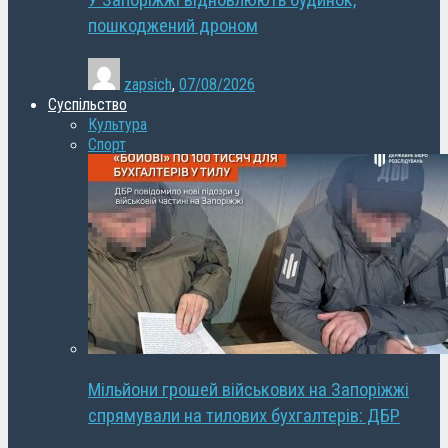
У Запоріжжі відновлюють будинок,
пошкоджений дроном
zapsich
,
07/08/2026
Суспільство
Культура
Спорт
Мільйони грошей військових на Запоріжжі
спрямували на тилових бухгалтерів: ДБР