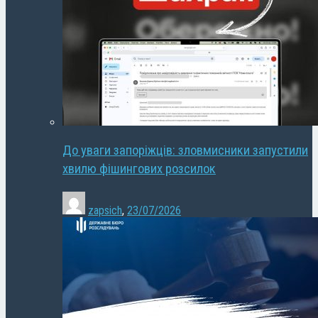
До уваги запоріжців: зловмисники запустили
хвилю фішингових розсилок
zapsich
,
23/07/2026