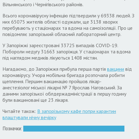
Вільнянського і Чернігівського районів.
Всього коронавірусну інфекцію підтвердили у 69338 людей. З
них 65075 жителів області одужали, ще 3138 хворих
перебувають у стаціонарах та вдома на самоізоляції. Про це
повідомляє запорізький обласний лабораторний центр.
У Запоріжжі зареєстровані 33725 випадків COVID-19.
Побороли недугу 31663 запоріжця. У стаціонарах та вдома
під наглядом медиків лікуються 1408 містян.
Нагадаємо, до Запоріжжя прибула перша партія
вакцини
від
коронавірусу. Учора мобільна бригада розпочала робити
щеплення. Першим вакцинацію пройшов лікар-
анестезіолог міської лікарні № 7 Ярослав Наговський. За
даними запорізької облдержадміністрації в першу годину
були вакциновані ще 23 лікаря.
Читайте також:
В запорізькому кафе попри карантин
влаштували нічну вечірку
Позначки:
Запоріжжя
інфекція
коронавірус
статистика
хвороба