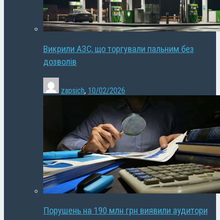
Викрили АЗС, що торгували пальним без
дозволів
zapsich
,
10/02/2026
Порушень на 190 млн грн виявили аудитори