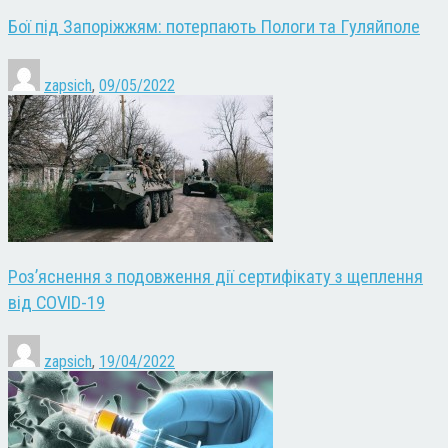
Бої під Запоріжжям: потерпають Пологи та Гуляйполе
zapsich
,
09/05/2022
Роз’яснення з подовження дії сертифікату з щеплення
від COVID-19
zapsich
,
19/04/2022