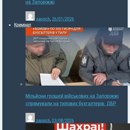
на Запоріжжі
zapsich
,
26/01/2026
Кримінал
Мільйони грошей військових на Запоріжжі
спрямували на тилових бухгалтерів: ДБР
zapsich
,
03/08/2026