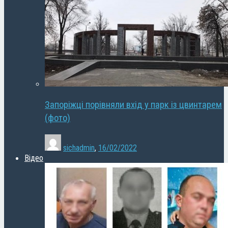
Запоріжці порівняли вхід у парк із цвинтарем
(фото)
sichadmin
,
16/02/2022
Відео