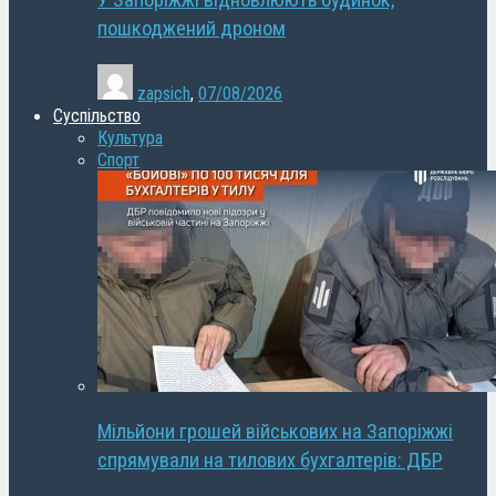
У Запоріжжі відновлюють будинок,
пошкоджений дроном
zapsich
,
07/08/2026
Суспільство
Культура
Спорт
Мільйони грошей військових на Запоріжжі
спрямували на тилових бухгалтерів: ДБР