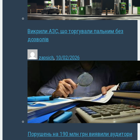
Викрили АЗС, що торгували пальним без
дозволів
zapsich
,
10/02/2026
Порушень на 190 млн грн виявили аудитори