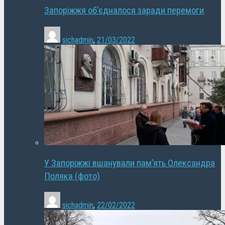
Запоріжжя об’єдналося заради перемоги
sichadmin
,
21/03/2022
У Запоріжжі вшанували пам’ять Олександра
Поляка (фото)
sichadmin
,
22/02/2022