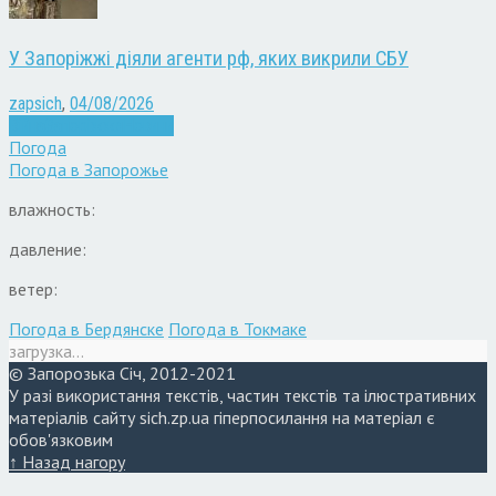
У Запоріжжі діяли агенти рф, яких викрили СБУ
zapsich
,
04/08/2026
Війна
Запоріжжя
Новини
Погода
Погода в
Запорожье
влажность:
давление:
ветер:
Погода в Бердянске
Погода в Токмаке
загрузка...
© Запорозька Січ, 2012-2021
У разі використання текстів, частин текстів та ілюстративних
матеріалів сайту sich.zp.ua гіперпосилання на матеріал є
обов'язковим
↑ Назад нагору