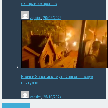
експравоохоронців
zapsich
,
20/05/2025
Вночі в Запорізькому районі спалахнув
притулок
zapsich
,
25/10/2024
Запоріжжя
Новини