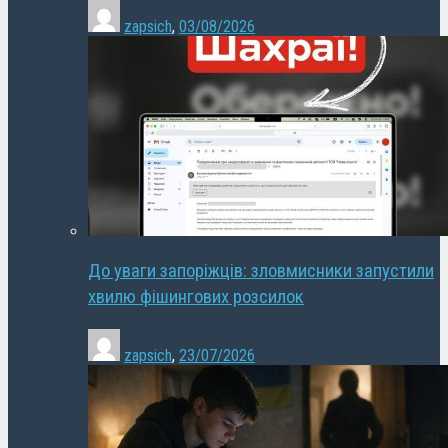
zapsich
,
03/08/2026
До уваги запоріжців: зловмисники запустили
хвилю фішингових розсилок
zapsich
,
23/07/2026