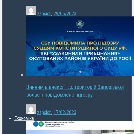
zapsich
,
29/06/2023
Винним в анексії т.о. територій Запорізької
області повідомлено підозру
zapsich
,
17/02/2023
Економіка