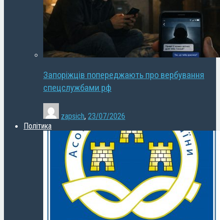
Запоріжців попереджають про вербування
спецслужбами рф
zapsich
,
23/07/2026
Політика