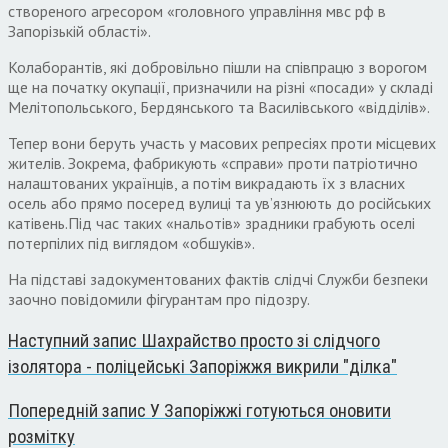
створеного агресором «головного управління мвс рф в
Запорізькій області».
Колаборантів, які добровільно пішли на співпрацю з ворогом
ще на початку окупації, призначили на різні «посади» у складі
Мелітопольського, Бердянського та Василівського «відділів».
Тепер вони беруть участь у масових репресіях проти місцевих
жителів. Зокрема, фабрикують «справи» проти патріотично
налаштованих українців, а потім викрадають їх з власних
осель або прямо посеред вулиці та ув’язнюють до російських
катівень.Під час таких «нальотів» зрадники грабують оселі
потерпілих під виглядом «обшуків».
На підставі задокументованих фактів слідчі Служби безпеки
заочно повідомили фігурантам про підозру.
Наступний запис
Шахрайство просто зі слідчого
ізолятора - поліцейські Запоріжжя викрили "ділка"
Попередній запис
У Запоріжжі готуються оновити
розмітку