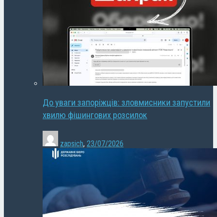
До уваги запоріжців: зловмисники запустили
хвилю фішингових розсилок
zapsich
,
23/07/2026