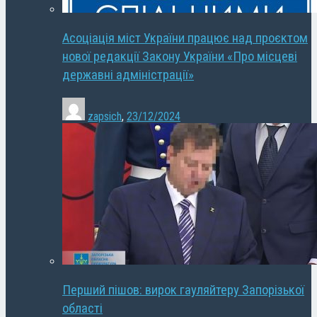
Асоціація міст України працює над проєктом
нової редакції Закону України «Про місцеві
державні адміністрації»
zapsich
,
23/12/2024
Перший пішов: вирок гауляйтеру Запорізької
області