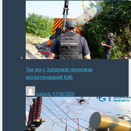
Три дні у Запоріжжі пролежав
нездетонований КАБ
zapsich
,
07/08/2026