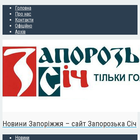
Головна
Про нас
Контакти
Офіційно
Архів
Новини Запоріжжя – сайт Запорозька Січ
Новини