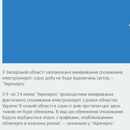
У Запорізькій області заплановано вимірювання споживання
електроенергії: одну добу не буде відключень світла, –
“Укренерго”.
З 9 по 24 липня “Укренерго” проводитиме вимірювання
фактичного споживання електроенергії у різних областях
України“В кожній області в один із днів протягом цих двох
тижнів не буде обмежень. В інші дні обмеження споживання
будуть відбуватися згідно з графіками, опублікованими
обленерго в кожному регіоні”, – зазначили у “Укренерго”.