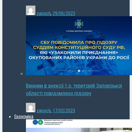
zapsich
,
29/06/2023
Винним в анексії т.о. територій Запорізької
області повідомлено підозру
zapsich
,
17/02/2023
Економіка