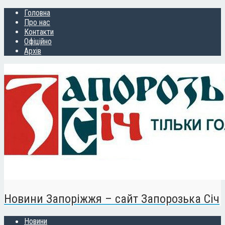
Головна
Про нас
Контакти
Офіційно
Архів
Новини Запоріжжя – сайт Запорозька Січ
Новини