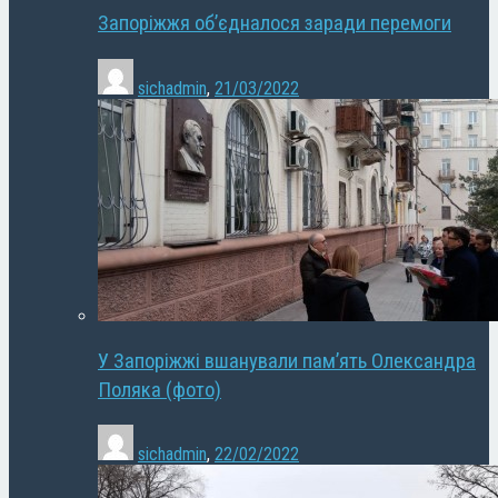
Запоріжжя об’єдналося заради перемоги
sichadmin
,
21/03/2022
У Запоріжжі вшанували пам’ять Олександра
Поляка (фото)
sichadmin
,
22/02/2022