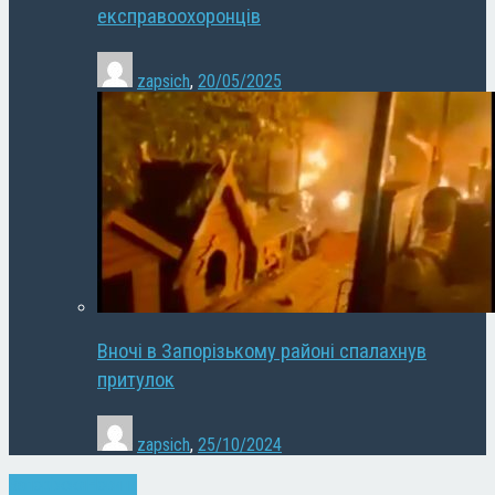
експравоохоронців
zapsich
,
20/05/2025
Вночі в Запорізькому районі спалахнув
притулок
zapsich
,
25/10/2024
Запоріжжя
Новини