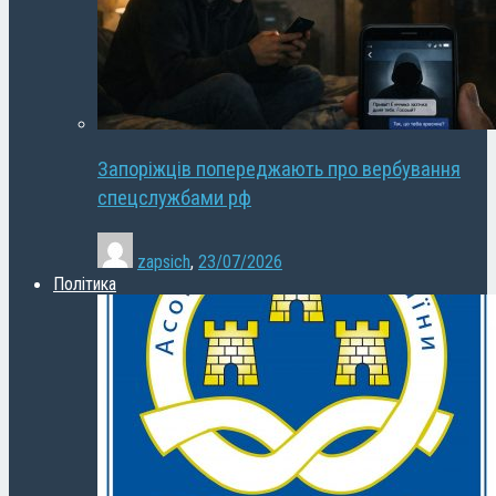
Запоріжців попереджають про вербування
спецслужбами рф
zapsich
,
23/07/2026
Політика