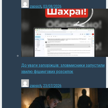
zapsich
,
03/08/2026
До уваги запоріжців: зловмисники запустили
хвилю фішингових розсилок
zapsich
,
23/07/2026