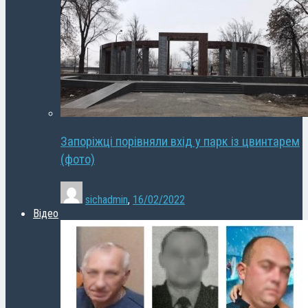
Запоріжці порівняли вхід у парк із цвинтарем
(фото)
sichadmin
,
16/02/2022
Відео