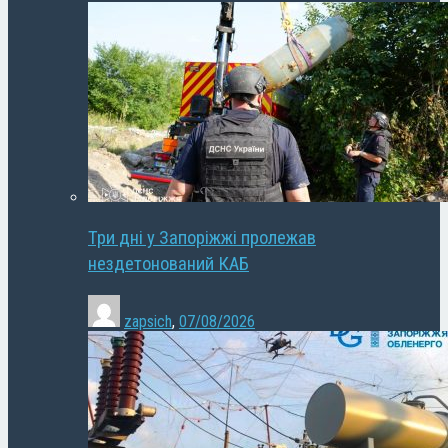
Три дні у Запоріжжі пролежав
нездетонований КАБ
zapsich
,
07/08/2026