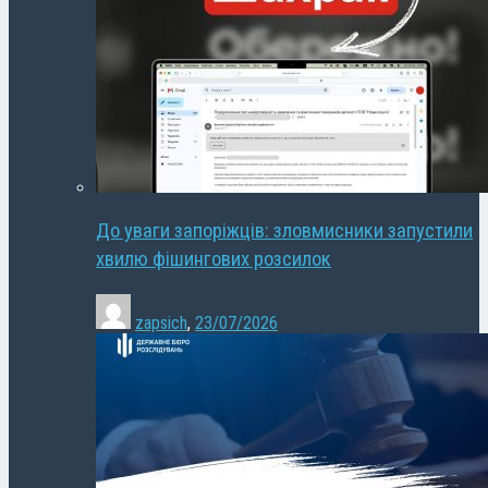
До уваги запоріжців: зловмисники запустили
хвилю фішингових розсилок
zapsich
,
23/07/2026