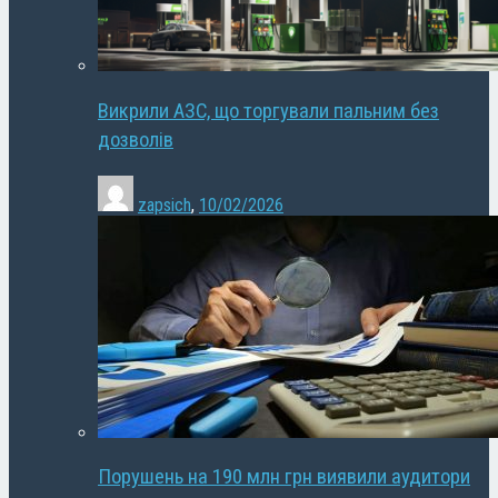
Викрили АЗС, що торгували пальним без
дозволів
zapsich
,
10/02/2026
Порушень на 190 млн грн виявили аудитори