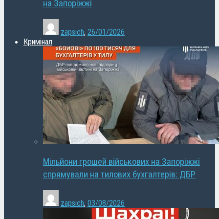
на Запоріжжі
zapsich
,
26/01/2026
Кримінал
Мільйони грошей військових на Запоріжжі
спрямували на тилових бухгалтерів: ДБР
zapsich
,
03/08/2026