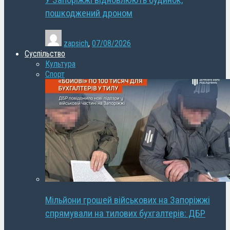
У Запоріжжі відновлюють будинок,
пошкоджений дроном
zapsich
,
07/08/2026
Суспільство
Культура
Спорт
Мільйони грошей військових на Запоріжжі
спрямували на тилових бухгалтерів: ДБР