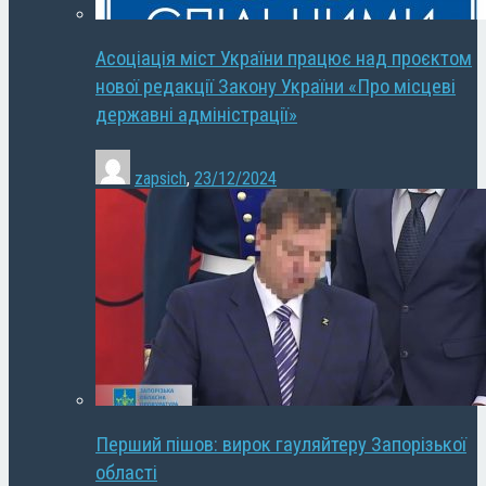
Асоціація міст України працює над проєктом
нової редакції Закону України «Про місцеві
державні адміністрації»
zapsich
,
23/12/2024
Перший пішов: вирок гауляйтеру Запорізької
області