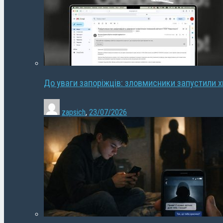
До уваги запоріжців: зловмисники запустили 
zapsich
,
23/07/2026