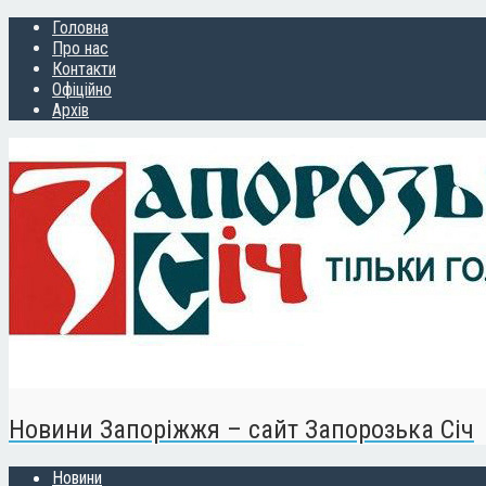
Головна
Про нас
Контакти
Офіційно
Архів
Новини Запоріжжя – сайт Запорозька Січ
Новини