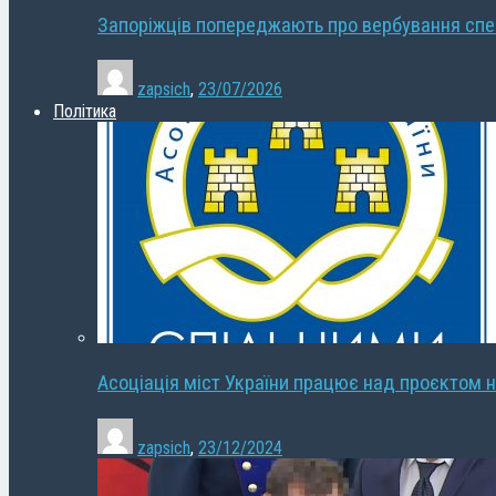
Запоріжців попереджають про вербування сп
zapsich
,
23/07/2026
Політика
Асоціація міст України працює над проєктом н
zapsich
,
23/12/2024