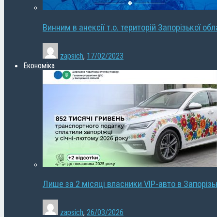
Винним в анексії т.о. територій Запорізької об
zapsich
,
17/02/2023
Економіка
Лише за 2 місяці власники VIP-авто в Запорізь
zapsich
,
26/03/2026