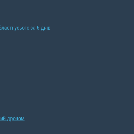
бласті усього за 6 днів
ний дроном