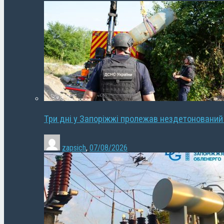
Три дні у Запоріжжі пролежав нездетонований
zapsich
,
07/08/2026