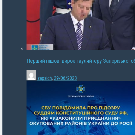
Перший пішов: вирок гауляйтеру Запорізької о
zapsich
,
29/06/2023