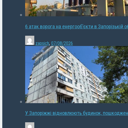
6 атак ворога на енергооб’єкти в Запорізькій о
zapsich
,
07/08/2026
У Запоріжжі відновлюють будинок, пошкодже