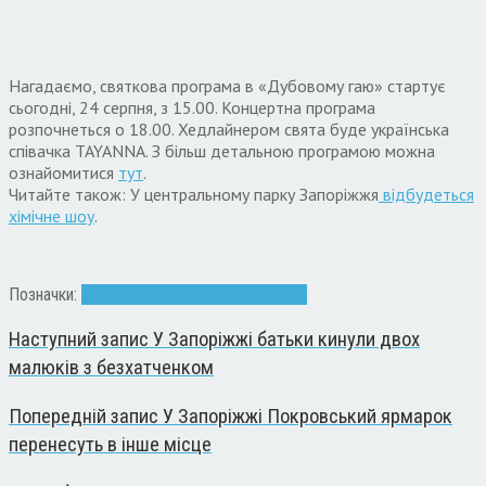
Нагадаємо, святкова програма в «Дубовому гаю» стартує
сьогодні, 24 серпня, з 15.00. Концертна програма
розпочнеться о 18.00. Хедлайнером свята буде українська
співачка TAYANNA. З більш детальною програмою можна
ознайомитися
тут
.
Читайте також: У центральному парку Запоріжжя
відбудеться
хімічне шоу
.
Позначки:
Володимир Буряк
мер
парк
Свято
Наступний запис
У Запоріжжі батьки кинули двох
малюків з безхатченком
Попередній запис
У Запоріжжі Покровський ярмарок
перенесуть в інше місце