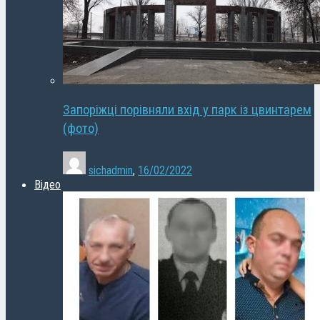
Запоріжці порівняли вхід у парк із цвинтарем
(фото)
sichadmin
,
16/02/2022
Відео