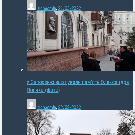
sichadmin
,
21/03/2022
У Запоріжжі вшанували пам’ять Олександра
Поляка (фото)
sichadmin
,
22/02/2022