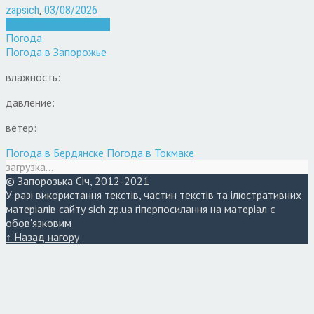
zapsich
,
03/08/2026
Війна
Запоріжжя
Новини
Погода
Погода в
Запорожье
влажность:
давление:
ветер:
Погода в Бердянске
Погода в Токмаке
загрузка...
© Запорозька Січ, 2012-2021
У разі використання текстів, частин текстів та ілюстративних
матеріалів сайту sich.zp.ua гіперпосилання на матеріал є
обов'язковим
↑ Назад нагору