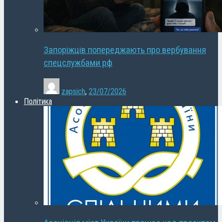
Запоріжців попереджають про вербування
спецслужбами рф
zapsich
,
23/07/2026
Політика