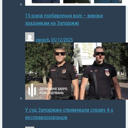
15 років позбавлення волі – вироки
зрадникам на Запоріжжі
zapsich
,
05/12/2025
У суд Запоріжжя спрямували справу 4-х
експравоохоронців