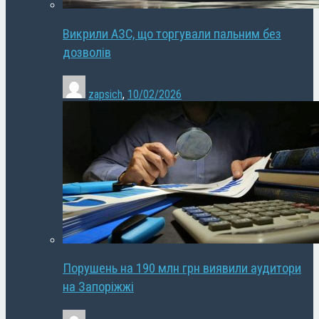
Викрили АЗС, що торгували пальним без
дозволів
zapsich
,
10/02/2026
Порушень на 190 млн грн виявили аудитори
на Запоріжжі