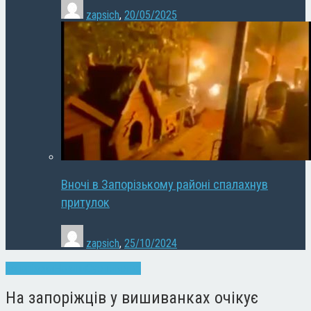
zapsich
,
20/05/2025
Вночі в Запорізькому районі спалахнув
притулок
zapsich
,
25/10/2024
Запоріжжя
Новини
Суспільство
На запоріжців у вишиванках очікує