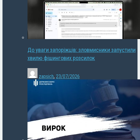
До уваги запоріжців: зловмисники запустили
хвилю фішингових розсилок
zapsich
,
23/07/2026