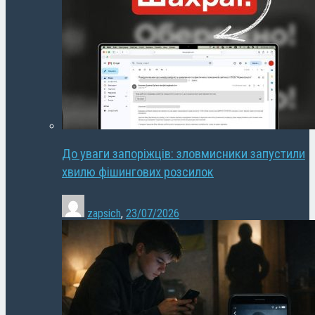
До уваги запоріжців: зловмисники запустили
хвилю фішингових розсилок
zapsich
,
23/07/2026