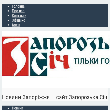
Головна
Про нас
Контакти
Офіційно
Архів
Новини Запоріжжя – сайт Запорозька Січ
Новини