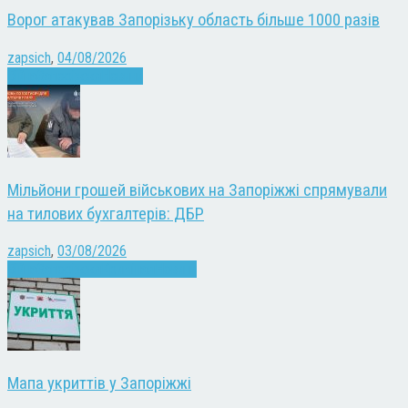
Ворог атакував Запорізьку область більше 1000 разів
zapsich
,
04/08/2026
Війна
Запоріжжя
Новини
Мільйони грошей військових на Запоріжжі спрямували
на тилових бухгалтерів: ДБР
zapsich
,
03/08/2026
Війна
Запоріжжя
Кримінал
Новини
Мапа укриттів у Запоріжжі