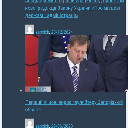
Асоціація міст України працює над проєктом
нової редакції Закону України «Про місцеві
державні адміністрації»
zapsich
,
23/12/2024
Перший пішов: вирок гауляйтеру Запорізької
області
zapsich
,
29/06/2023