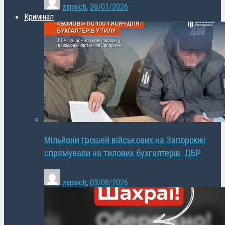
zapsich
,
26/01/2026
Кримінал
Мільйони грошей військових на Запоріжжі
спрямували на тилових бухгалтерів: ДБР
zapsich
,
03/08/2026