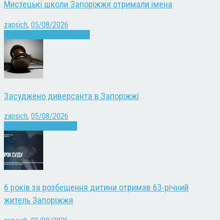
Мистецькі школи Запоріжжя отримали імена
zapsich
,
05/08/2026
Запоріжжя
Культура
Новини
Засуджено диверсанта в Запоріжжі
zapsich
,
05/08/2026
Війна
Запоріжжя
Новини
6 років за розбещення дитини отримав 63-річний
житель Запоріжжя