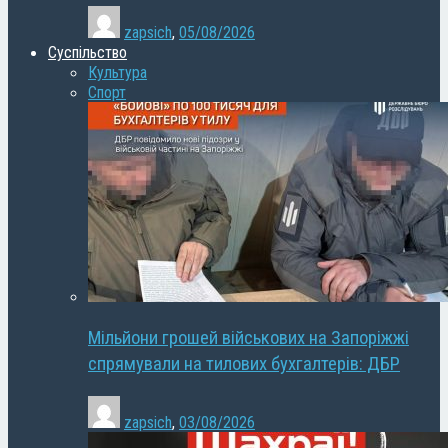
zapsich
,
05/08/2026
Суспільство
Культура
Спорт
Мільйони грошей військових на Запоріжжі
спрямували на тилових бухгалтерів: ДБР
zapsich
,
03/08/2026