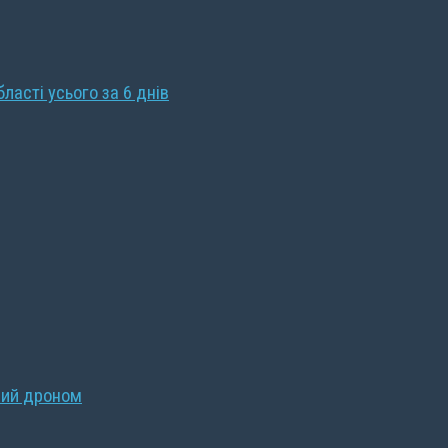
бласті усього за 6 днів
ний дроном