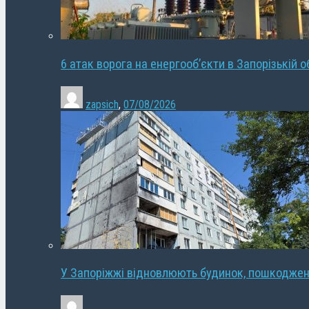
6 атак ворога на енергооб’єкти в Запорізькій о
zapsich
,
07/08/2026
У Запоріжжі відновлюють будинок, пошкодже