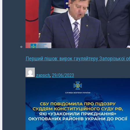
Перший пішов: вирок гауляйтеру Запорізької о
zapsich
,
29/06/2023