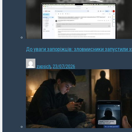
До уваги запоріжців: зловмисники запустили 
zapsich
,
23/07/2026