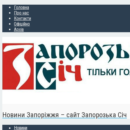
Головна
Про нас
Контакти
Офіційно
Архів
Новини Запоріжжя – сайт Запорозька Січ
Новини