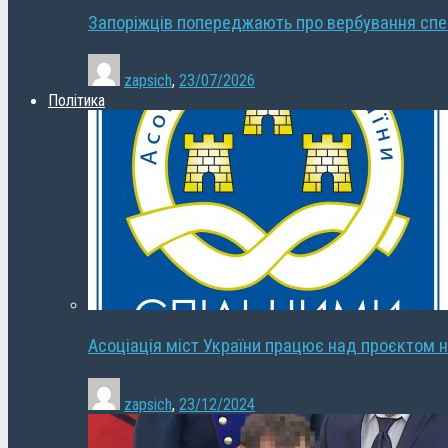
Запоріжців попереджають про вербування сп
zapsich
,
23/07/2026
Політика
Асоціація міст України працює над проєктом н
zapsich
,
23/12/2024