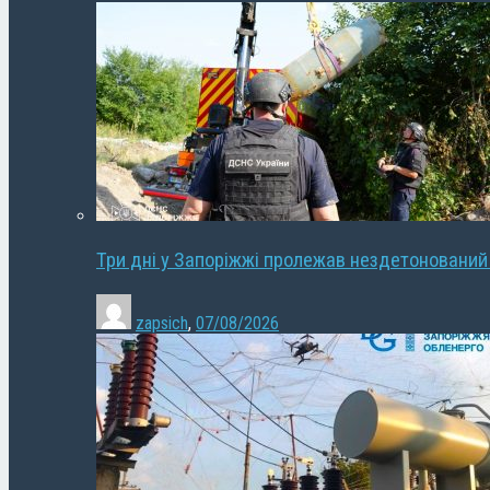
Три дні у Запоріжжі пролежав нездетонований
zapsich
,
07/08/2026