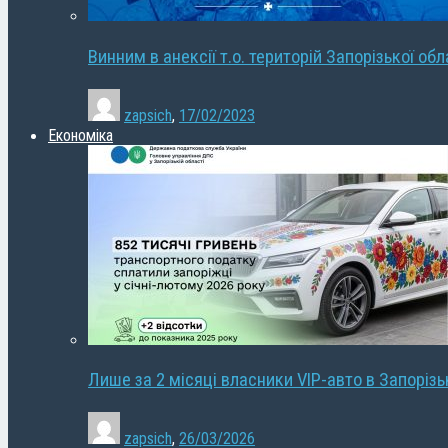
Винним в анексії т.о. територій Запорізької об
zapsich
,
17/02/2023
Економіка
Лише за 2 місяці власники VIP-авто в Запорізь
zapsich
,
26/03/2026