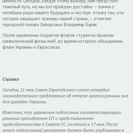
ценности. Сегодня, следуя этому выбору, нам предстоит
тяжелый путь, но мы его пройдем достойно – помня о
погибших ради нашего будущего и чествуя отвагу тех, кто
сегодня защищает границы нашей страны, – отметил
городской голова Запорожья Владимир Буряк.
После церемонии поднятия флагов студенты провели
символический флэш-моб, во время которого объединили
флаги Украины и Евросоюза.
Справка
Сегодня, 11 мая, Совет Европейского союза утвердил
законодательное предложение об отмене краткосрочных виз
для граждан Украины.
Известно, что церемония подписания соответствующего
решения президентом ЕП и представителем
председательства в Совете ЕС состоится 17 мая. После
этого подписанный регламент должен быть опубликован в