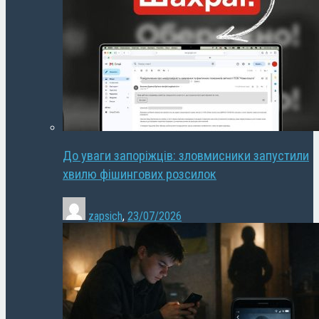
До уваги запоріжців: зловмисники запустили
хвилю фішингових розсилок
zapsich
,
23/07/2026