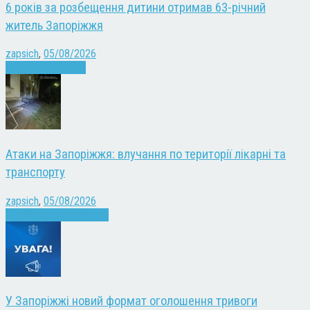
6 років за розбещення дитини отримав 63-річний
житель Запоріжжя
zapsich
,
05/08/2026
Запоріжжя
Новини
Атаки на Запоріжжя: влучання по території лікарні та
транспорту
zapsich
,
05/08/2026
Війна
Запоріжжя
Новини
У Запоріжжі новий формат оголошення тривоги