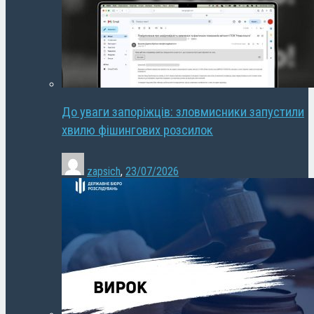
До уваги запоріжців: зловмисники запустили
хвилю фішингових розсилок
zapsich
,
23/07/2026