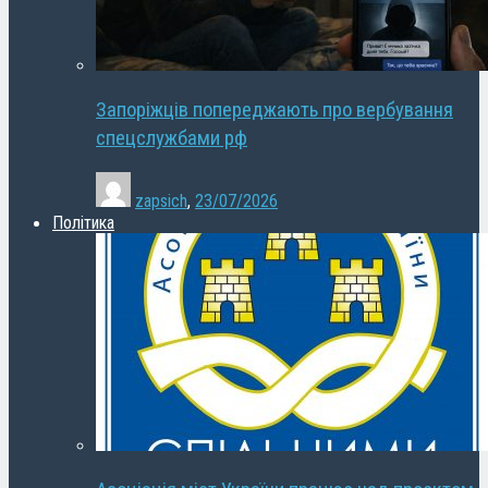
Запоріжців попереджають про вербування
спецслужбами рф
zapsich
,
23/07/2026
Політика