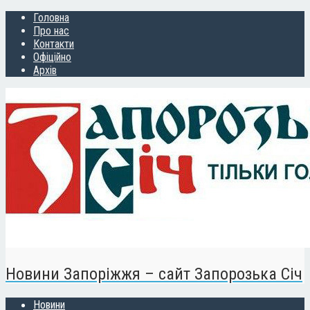
Головна
Про нас
Контакти
Офіційно
Архів
Новини Запоріжжя – сайт Запорозька Січ
Новини