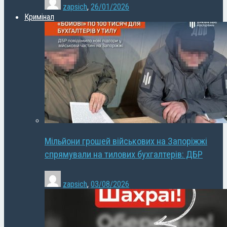
zapsich
,
26/01/2026
Кримінал
Мільйони грошей військових на Запоріжжі
спрямували на тилових бухгалтерів: ДБР
zapsich
,
03/08/2026