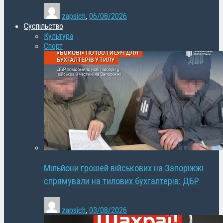
zapsich
,
06/08/2026
Суспільство
Культура
Спорт
Мільйони грошей військових на Запоріжжі
спрямували на тилових бухгалтерів: ДБР
zapsich
,
03/08/2026