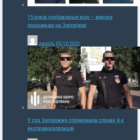
15 років позбавлення волі – вироки
зрадникам на Запоріжжі
zapsich
,
05/12/2025
У суд Запоріжжя спрямували справу 4-х
експравоохоронців