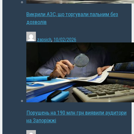
Викрили АЗС, що торгували пальним без
дозволів
zapsich
,
10/02/2026
Порушень на 190 млн грн виявили аудитори
на Запоріжжі