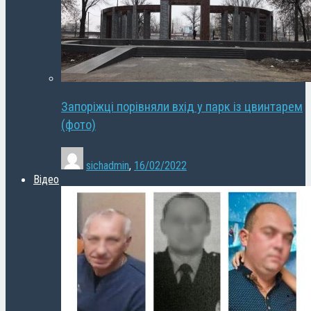
Запоріжці порівняли вхід у парк із цвинтарем
(фото)
sichadmin
,
16/02/2022
Відео