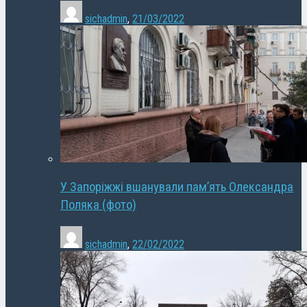
sichadmin
,
21/03/2022
У Запоріжжі вшанували пам’ять Олександра
Поляка (фото)
sichadmin
,
22/02/2022