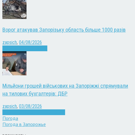
Ворог атакував Запорізьку область більше 1000 разів
zapsich
,
04/08/2026
Війна
Запоріжжя
Новини
Мільйони грошей військових на Запоріжжі спрямували
на тилових бухгалтерів: ДБР
zapsich
,
03/08/2026
Війна
Запоріжжя
Кримінал
Новини
Погода
Погода в
Запорожье
влажность: