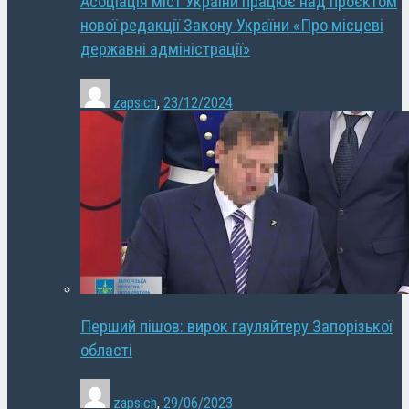
Асоціація міст України працює над проєктом
нової редакції Закону України «Про місцеві
державні адміністрації»
zapsich
,
23/12/2024
Перший пішов: вирок гауляйтеру Запорізької
області
zapsich
,
29/06/2023