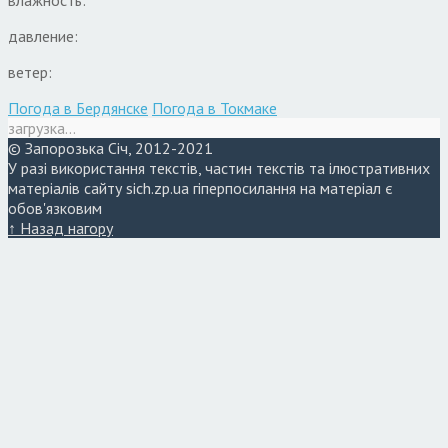
давление:
ветер:
Погода в Бердянске
Погода в Токмаке
загрузка...
© Запорозька Січ, 2012-2021
У разі використання текстів, частин текстів та ілюстративних
матеріалів сайту sich.zp.ua гіперпосилання на матеріал є
обов'язковим
↑ Назад нагору